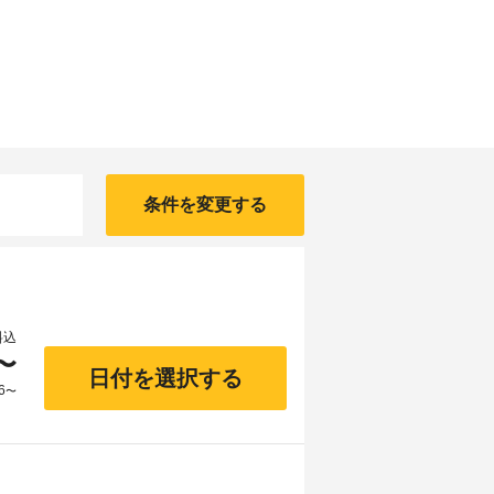
条件を変更する
料込
〜
日付を選択する
6
〜