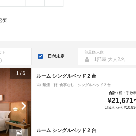
必要
部屋数/人数
ウト
日付未定
1部屋 大人2名
1
/
6
ルーム シングルベッド 2 台
禁煙
食事なし
シングルベッド 2 台
合計
税・手数
/
¥
21,671
¥
10,83
1泊1名あたり
ルーム シングルベッド 2 台