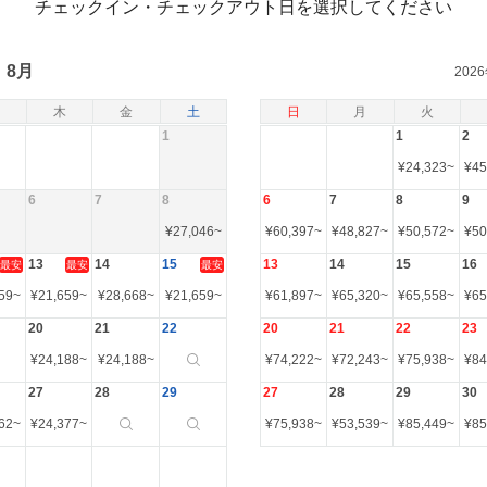
チェックイン・チェックアウト日を選択してください
8月
202
木
金
土
日
月
火
1
1
2
¥
24,323
~
¥
45
6
7
8
6
7
8
9
¥
27,046
~
¥
60,397
~
¥
48,827
~
¥
50,572
~
¥
50
13
14
15
13
14
15
16
最安
最安
最安
59
~
¥
21,659
~
¥
28,668
~
¥
21,659
~
¥
61,897
~
¥
65,320
~
¥
65,558
~
¥
65
20
21
22
20
21
22
23
¥
24,188
~
¥
24,188
~
¥
74,222
~
¥
72,243
~
¥
75,938
~
¥
84
27
28
29
27
28
29
30
62
~
¥
24,377
~
¥
75,938
~
¥
53,539
~
¥
85,449
~
¥
85