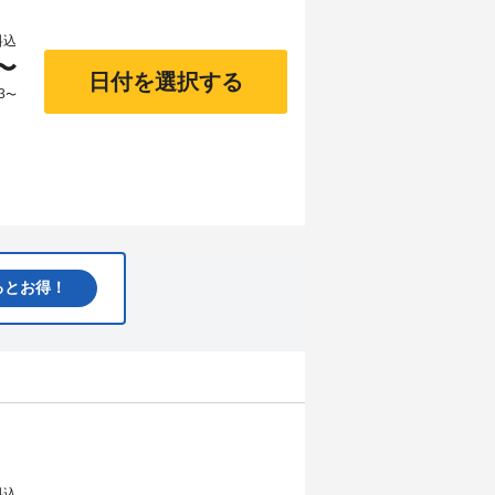
料込
〜
日付を選択する
3
〜
るとお得！
料込