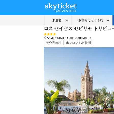
ロス セイセス セビリャ トリビュ
Seville
Seville
Calle Segovias, 6
WiFi無料
フロント24時間