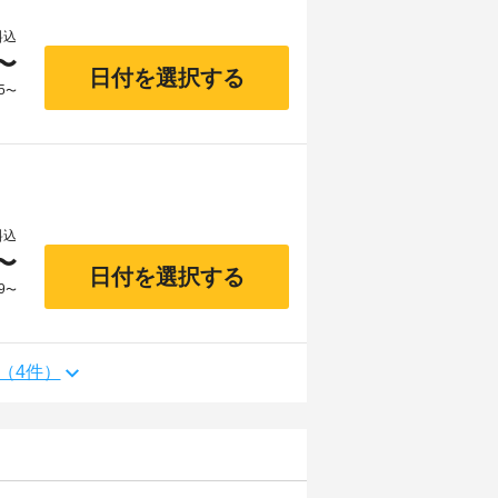
料込
〜
日付を選択する
5
〜
料込
〜
日付を選択する
9
〜
（4件）