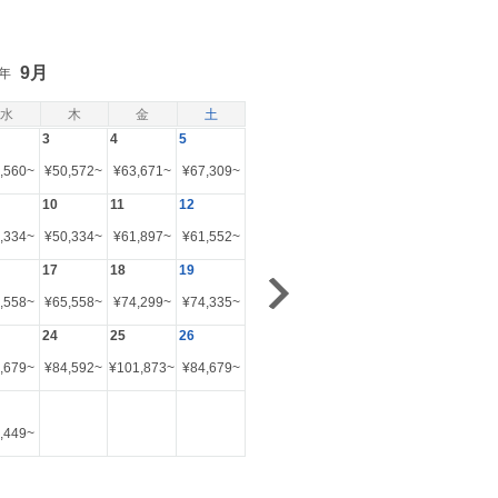
9月
6年
水
木
金
土
3
4
5
,560
~
¥
50,572
~
¥
63,671
~
¥
67,309
~
10
11
12
,334
~
¥
50,334
~
¥
61,897
~
¥
61,552
~
17
18
19
,558
~
¥
65,558
~
¥
74,299
~
¥
74,335
~
24
25
26
,679
~
¥
84,592
~
¥
101,873
~
¥
84,679
~
,449
~