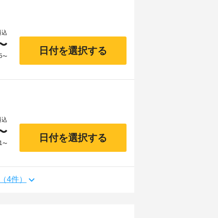
料込
〜
日付を選択する
5
〜
料込
〜
日付を選択する
1
〜
（4件）