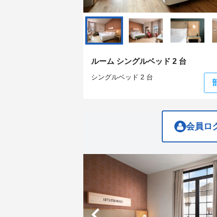
question
question
mark
mark
key
key
to
to
get
get
the
the
keyboard
keyboard
ルーム シングルベッド 2 台
shortcuts
shortcuts
for
for
シングルベッド 2 台
changing
changing
dates.
dates.
会員ロ