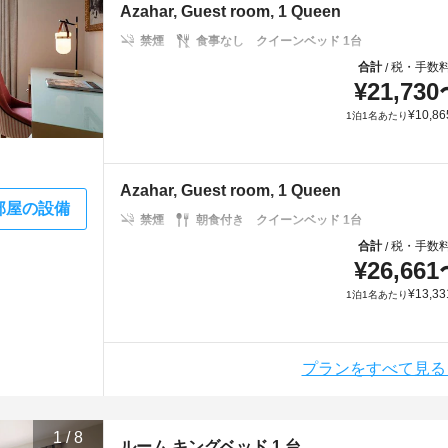
Azahar, Guest room, 1 Queen
禁煙
食事なし
クイーンベッド 1台
合計
税・手数
/
¥
21,730
¥
10,86
1泊1名あたり
Azahar, Guest room, 1 Queen
部屋の設備
禁煙
朝食付き
クイーンベッド 1台
合計
税・手数
/
¥
26,661
¥
13,33
1泊1名あたり
プランをすべて見る
1
/
8
ルーム キングベッド 1 台