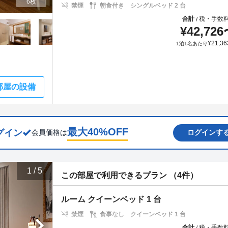
6枚
禁煙
朝食付き
シングルベッド 2 台
合計
税・手数
/
¥
42,726
¥
21,36
1泊1名あたり
部屋の設備
最大
40
%OFF
グイン
会員価格は
ログインす
1
/
5
この部屋で利用できるプラン （4件）
ルーム クイーンベッド 1 台
禁煙
食事なし
クイーンベッド 1 台
合計
税・手数
/