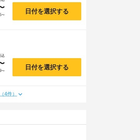
〜
日付を選択する
5
〜
料込
〜
日付を選択する
9
〜
（4件）