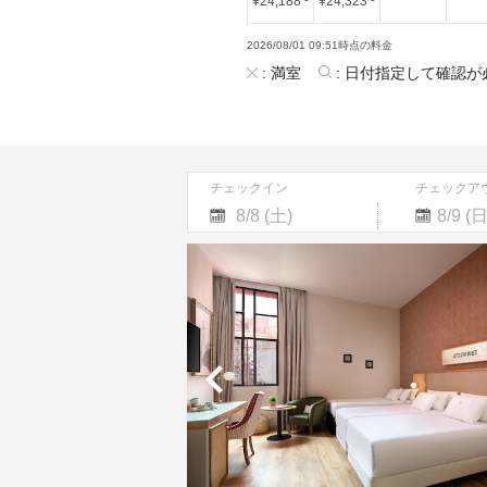
¥
24,188
~
¥
24,323
~
2026/08/01 09:51時点の料金
:
満室
:
日付指定して確認が
チェックイン
チェックア
Navigate
Navigate
forward
backward
to
to
interact
interact
with
with
the
the
calendar
calendar
and
and
select
select
a
a
date.
date.
Press
Press
the
the