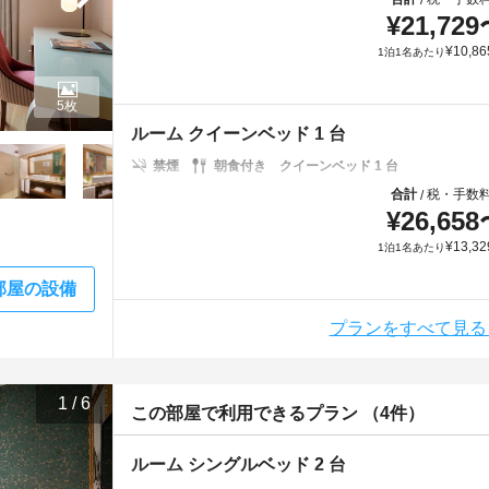
¥
21,729
¥
10,86
1泊1名あたり
5枚
ルーム クイーンベッド 1 台
禁煙
朝食付き
クイーンベッド 1 台
合計
税・手数
/
¥
26,658
¥
13,32
1泊1名あたり
部屋の設備
プランをすべて見る
1
/
6
この部屋で利用できるプラン （4件）
ルーム シングルベッド 2 台