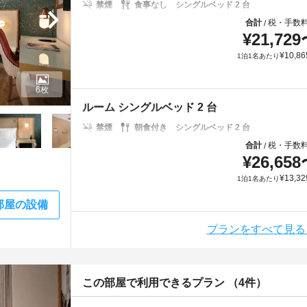
禁煙
食事なし
シングルベッド 2 台
合計
税・手数
/
¥
21,729
¥
10,86
1泊1名あたり
6枚
ルーム シングルベッド 2 台
禁煙
朝食付き
シングルベッド 2 台
合計
税・手数
/
¥
26,658
¥
13,32
1泊1名あたり
部屋の設備
プランをすべて見る
この部屋で利用できるプラン （4件）