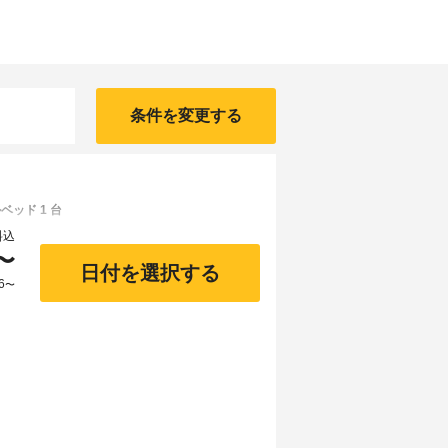
条件を変更する
ベッド 1 台
料込
〜
日付を選択する
6
〜