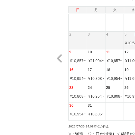
日
月
火
水
2
3
4
5
¥
10,5
9
10
11
12
¥
10,857
~
¥
11,004
~
¥
10,857
~
¥
11,0
16
17
18
19
¥
10,954
~
¥
10,808
~
¥
10,954
~
¥
11,6
23
24
25
26
¥
10,808
~
¥
10,954
~
¥
10,808
~
¥
10,9
30
31
¥
10,954
~
¥
10,636
~
2026/07/30 14:08時点の料金
:
満室
:
日付指定して確認が