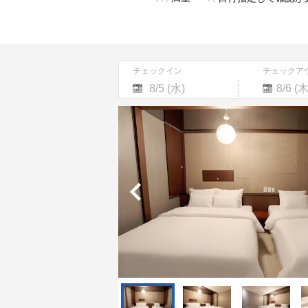
チェックイン
チェックア
Navigate
Navigate
forward
backward
to
to
interact
interact
with
with
the
the
calendar
calendar
and
and
select
select
a
a
date.
date.
Press
Press
the
the
question
question
mark
mark
key
key
to
to