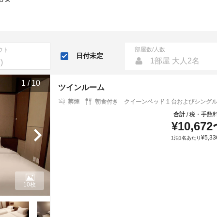
部屋数/人数
ウト
日付未定
1部屋 大人2名
1
/
10
ツインルーム
禁煙
朝食付き
クイーンベッド 1 台およびシングル
合計
税・手数
/
¥
10,672
¥
5,33
1泊1名あたり
10枚