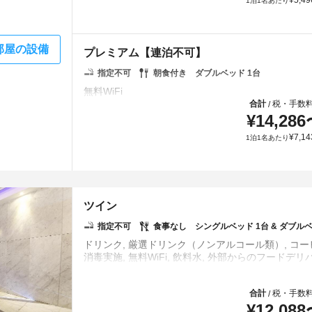
¥
5,49
1泊1名あたり
部屋の設備
プレミアム【連泊不可】
指定不可
朝食付き
ダブルベッド 1台
合計
税・手数
/
¥
14,286
¥
7,14
1泊1名あたり
ツイン
指定不可
食事なし
シングルベッド 1台 & ダブルベ
ドリンク, 厳選ドリンク（ノンアルコール類）, コーヒ
合計
税・手数
/
¥
12,088