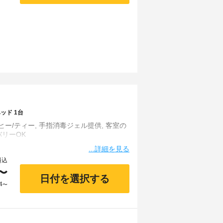
ッド 1台
ー/ティー, 手指消毒ジェル提供, 客室の
...詳細を見る
料込
〜
日付を選択する
4
〜