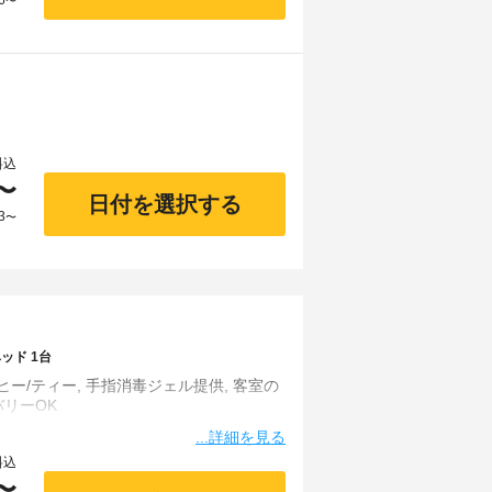
6
〜
料込
〜
日付を選択する
3
〜
ッド 1台
ー/ティー, 手指消毒ジェル提供, 客室の
...詳細を見る
料込
〜