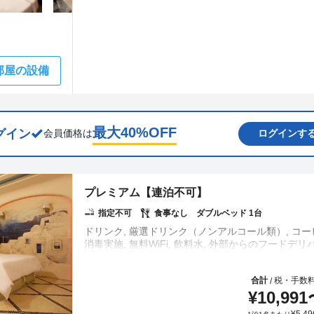
部屋の設備
最大
40
%OFF
グイン
会員価格は
ログインす
プレミアム【連泊不可】
指定不可
食事なし
ダブルベッド 1台
ドリンク, 厳選ドリンク（ノンアルコール類）, コーヒ
合計
税・手数
/
¥
10,991