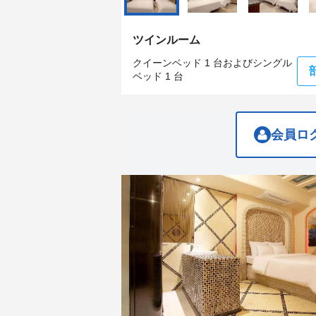
get
get
the
the
keyboard
keyboard
ツインルーム
shortcuts
shortcuts
for
for
クイーンベッド 1 台およびシングル
changing
changing
ベッド 1 台
dates.
dates.
会員ロ