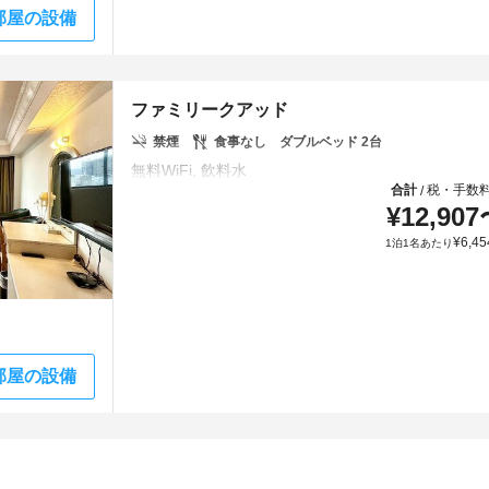
部屋の設備
ファミリークアッド
禁煙
食事なし
ダブルベッド 2台
合計
税・手数
/
¥
12,907
¥
6,45
1泊1名あたり
部屋の設備