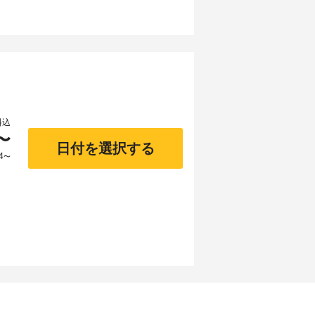
料込
〜
日付を選択する
4
〜