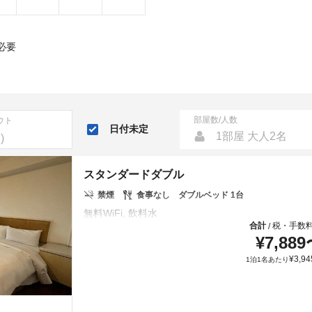
必要
部屋数/人数
ウト
日付未定
1部屋 大人2名
スタンダードダブル
禁煙
食事なし
ダブルベッド 1台
合計
税・手数
/
¥
7,889
¥
3,94
1泊1名あたり