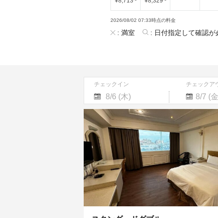
¥
8,713
~
¥
8,329
~
2026/08/02 07:33時点の料金
:
満室
:
日付指定して確認が
チェックイン
チェックア
Navigate
Navigate
forward
backward
to
to
interact
interact
with
with
the
the
calendar
calendar
and
and
select
select
a
a
date.
date.
Press
Press
the
the