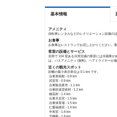
基本情報
アメニティ
自転車レンタルなどのレクリエーション設備のほか、
お食事
お食事はレストランでお召し上がりください。客
客室の設備とサービス
全部で 104 室ある冷房完備の客室には冷蔵庫
は、バスアメニティ (無料)、ヘアドライヤーが
近くの観光スポット
距離の最小表示単位は 0.1 km です。
台東美術館 - 0.8 km  
 武安宮 - 0.9 km  
 台東観光夜市 - 1.1 km  
 台東鉄道芸術村 - 1.2 km  
 鐵花村 - 1.4 km  
 台東天后宮 - 1.5 km  
 台東体育場 - 1.5 km  
 仁愛福德宮 - 1.6 km  
 中和宮 - 1.8 km  
 北極殿 - 1.8 km  