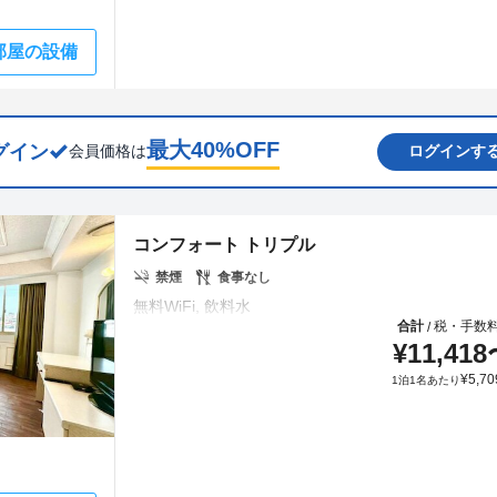
部屋の設備
最大
40
%OFF
グイン
会員価格は
ログインす
コンフォート トリプル
禁煙
食事なし
合計
税・手数
/
¥
11,418
¥
5,70
1泊1名あたり