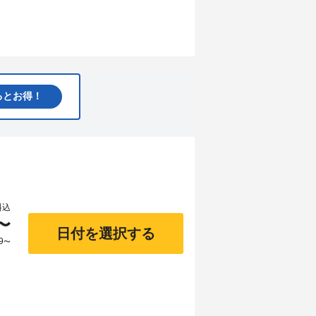
るとお得！
料込
〜
日付を選択する
9
〜