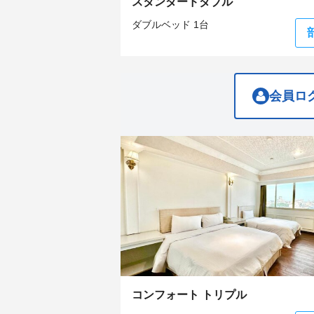
スタンダードダブル
question
question
mark
mark
ダブルベッド 1台
key
key
to
to
get
get
the
the
keyboard
keyboard
shortcuts
shortcuts
会員ロ
for
for
changing
changing
dates.
dates.
コンフォート トリプル