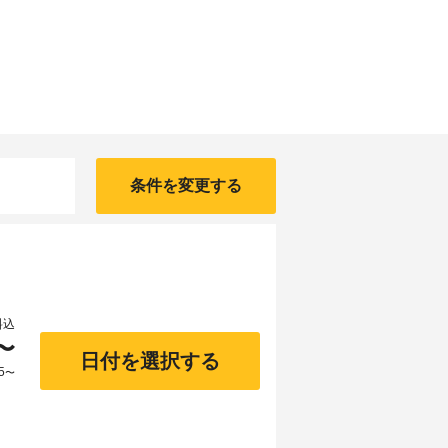
条件を変更する
料込
〜
日付を選択する
5
〜