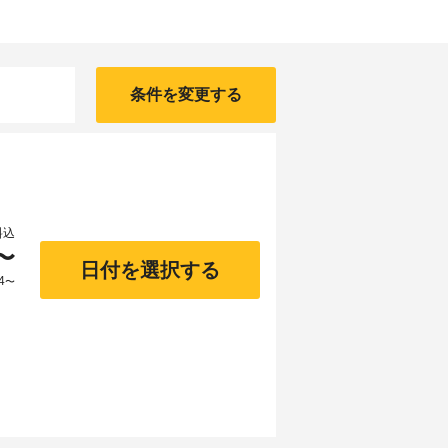
条件を変更する
料込
〜
日付を選択する
4
〜