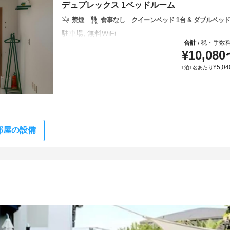
デュプレックス 1ベッドルーム
禁煙
食事なし
クイーンベッド 1台 & ダブルベッド
合計
税・手数
/
¥
10,080
¥
5,04
1泊1名あたり
部屋の設備