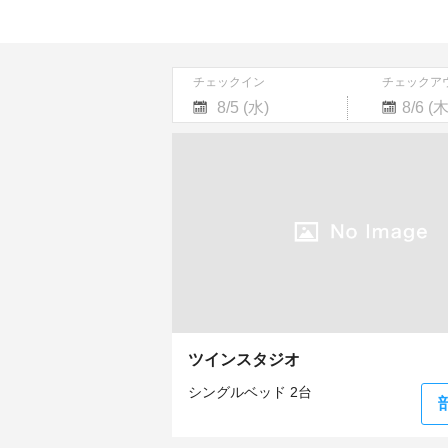
チェックイン
チェックア
Navigate
Navigate
forward
backward
to
to
interact
interact
with
with
the
the
calendar
calendar
and
and
select
select
a
a
date.
date.
Press
Press
the
the
ツインスタジオ
question
question
mark
mark
シングルベッド 2台
key
key
to
to
get
get