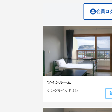
the
the
keyboard
keyboard
shortcuts
shortcuts
会員ロ
for
for
changing
changing
dates.
dates.
ツインルーム
シングルベッド 2台