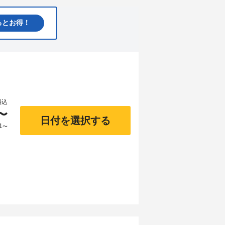
るとお得！
料込
〜
日付を選択する
1
〜