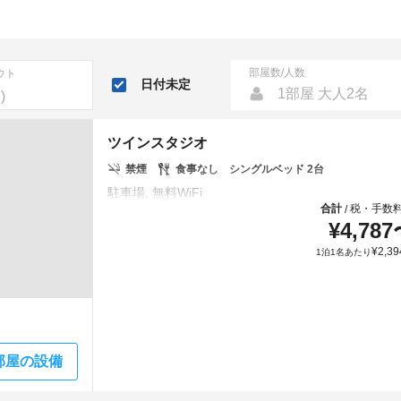
部屋数/人数
ウト
日付未定
1部屋 大人2名
ツインスタジオ
禁煙
食事なし
シングルベッド 2台
合計
税・手数
/
¥
4,787
¥
2,39
1泊1名あたり
部屋の設備