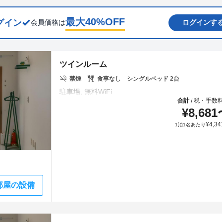
最大
40
%OFF
グイン
会員価格は
ログインす
ツインルーム
禁煙
食事なし
シングルベッド 2台
合計
税・手数
/
¥
8,681
¥
4,34
1泊1名あたり
部屋の設備