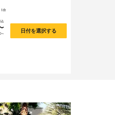
 1台
料込
〜
日付を選択する
0
〜