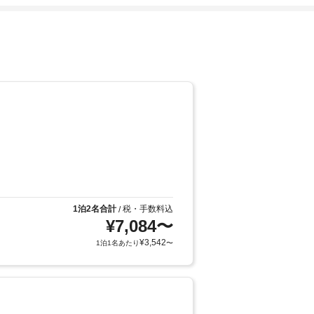
1泊2名合計
税・手数料込
/
¥
7,084
〜
¥
3,542
1泊1名あたり
〜