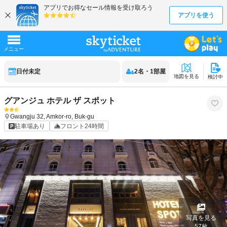
日付未定
2
名
・
1
部屋
地図を見る
検討中
グアンジュ ホテル ザ スポット
Gwangju
32, Amkor-ro, Buk-gu
駐車場あり
フロント24時間
写真を見る
57
枚