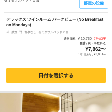
セミダブルベッド 2 台
部屋の設備
デラックス ツインルーム パークビュー (No Breakfast
on Mondays)
禁煙
食事なし
セミダブルベッド 2 台
¥
10,760
通常価格
27
%OFF
合計
税・手数料込
/
¥
7,862
〜
¥
3,931
1泊1名あたり
〜
日付を選択する