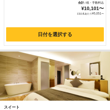
合計
税・手数料込
/
¥
10,101
〜
¥
5,051
1泊1名あたり
〜
日付を選択する
スイート