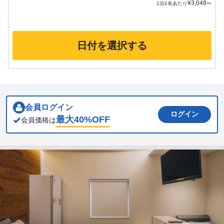
¥
3,048
1泊1名あたり
〜
日付を選択する
会員ログイン
ログイン
最大
40
%OFF
会員価格は