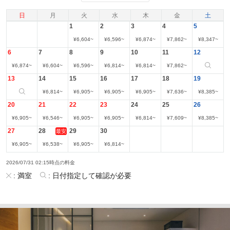
日
月
火
水
木
金
土
1
2
3
4
5
¥
6,604
~
¥
6,596
~
¥
6,874
~
¥
7,862
~
¥
8,347
~
6
7
8
9
10
11
12
¥
6,874
~
¥
6,604
~
¥
6,596
~
¥
6,814
~
¥
6,814
~
¥
7,862
~
13
14
15
16
17
18
19
¥
6,814
~
¥
6,905
~
¥
6,905
~
¥
6,905
~
¥
7,636
~
¥
8,385
~
20
21
22
23
24
25
26
¥
6,905
~
¥
6,546
~
¥
6,905
~
¥
6,905
~
¥
6,814
~
¥
7,609
~
¥
8,385
~
27
28
29
30
最安
¥
6,905
~
¥
6,538
~
¥
6,905
~
¥
6,814
~
2026/07/31 02:15時点の料金
:
満室
:
日付指定して確認が必要