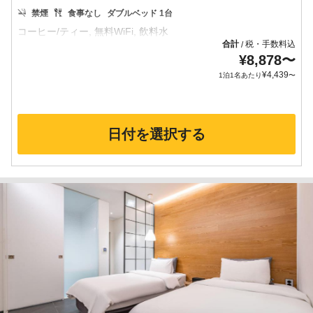
禁煙
食事なし
ダブルベッド 1台
合計
税・手数料込
/
¥
8,878
〜
¥
4,439
1泊1名あたり
〜
日付を選択する