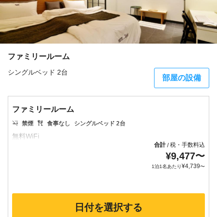
ファミリールーム
シングルベッド 2台
部屋の設備
ファミリールーム
禁煙
食事なし
シングルベッド 2台
合計
税・手数料込
/
¥
9,477
〜
¥
4,739
1泊1名あたり
〜
日付を選択する