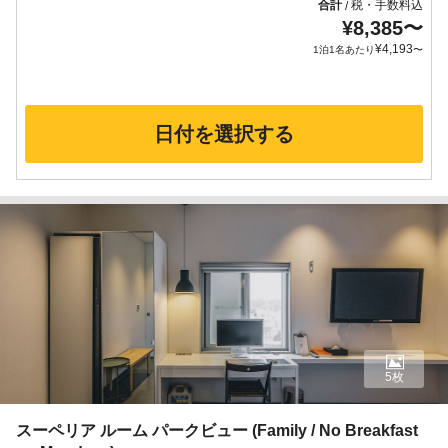
合計
税・手数料込
/
¥
8,385
〜
¥
4,193
1泊1名あたり
〜
日付を選択する
5枚
スーペリア ルーム パークビュー (Family / No Breakfast