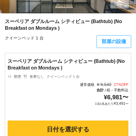
4枚
スーペリア ダブルルーム シティビュー (Bathtub) (No
Breakfast on Mondays )
クイーンベッド 1 台
部屋の設備
スーペリア ダブルルーム シティビュー (Bathtub) (No
Breakfast on Mondays )
禁煙
食事なし
クイーンベッド 1 台
¥
9,540
通常価格
27
%OFF
合計
税・手数料込
/
¥
6,981
〜
¥
3,491
1泊1名あたり
〜
日付を選択する