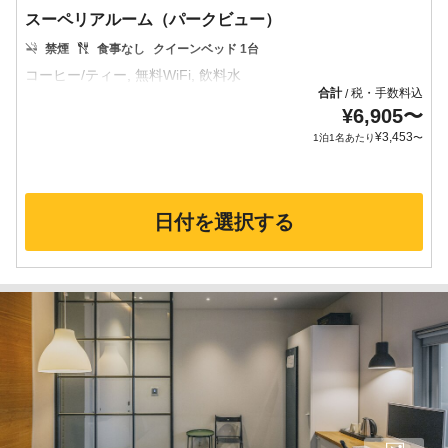
スーペリアルーム（パークビュー）
禁煙
食事なし
クイーンベッド 1台
合計
税・手数料込
/
¥
6,905
〜
¥
3,453
1泊1名あたり
〜
日付を選択する