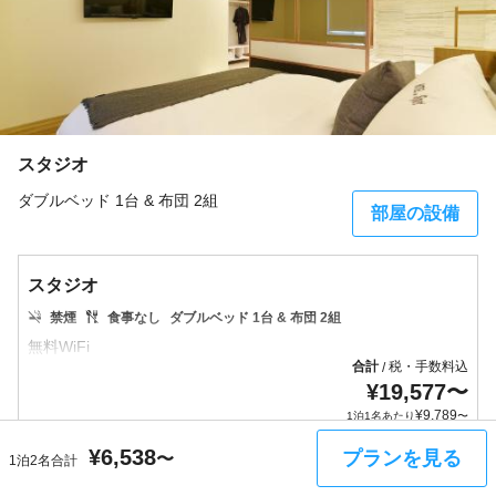
スタジオ
ダブルベッド 1台 & 布団 2組
部屋の設備
スタジオ
禁煙
食事なし
ダブルベッド 1台 & 布団 2組
合計
税・手数料込
/
¥
19,577
〜
¥
9,789
1泊1名あたり
〜
¥
6,538
プランを見る
〜
1泊2名合計