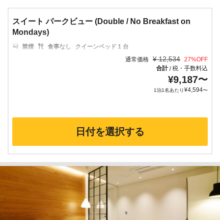
スイート パークビュー (Double / No Breakfast on
Mondays)
禁煙
食事なし
クイーンベッド 1 台
¥
12,534
通常価格
27
%OFF
合計
税・手数料込
/
¥
9,187
〜
¥
4,594
1泊1名あたり
〜
日付を選択する