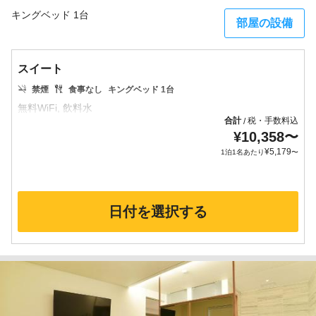
キングベッド 1台
部屋の設備
スイート
禁煙
食事なし
キングベッド 1台
合計
税・手数料込
/
¥
10,358
〜
¥
5,179
1泊1名あたり
〜
日付を選択する