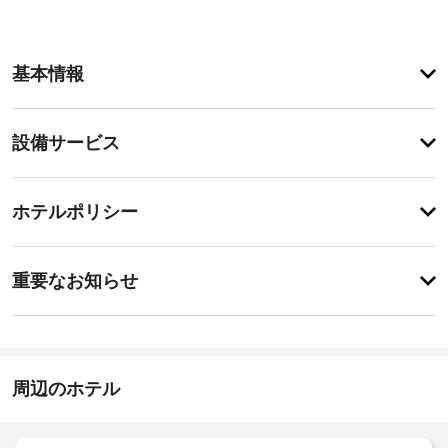
客
基本情報
室
の
設
設
設備サービス
備
備・
と
サ
サ
チ
ー
ー
ホテルポリシー
ェ
ビ
ビ
ッ
ス
ス
特
全 
ク
に
重要なお知らせ
7 
イ
あ
室
駐
り
ン
あ
ま
車
る
16:00
せ
場
客
ん
(無
施
室
周辺のホテル
料)
に
設
は、
の
冷
共
定
蔵