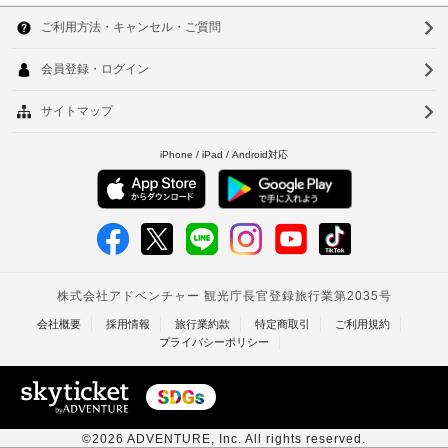
お
韓
場
く
合
国
つ
ソ
が
ろ
台
あ
ウ
ぎ
り
い
湾
ル
ま
た
だ
す
中
釜
け
場
国
ま
山
合
す。
に
香
仁
薄
よ
型
港
川
り、
テ
レ
チ
ベ
台
ビ
ェ
で
ト
北
ッ
ケ
ク
ナ
ー
台
イ
ブ
ム
南
ン
ル
の
時
タ
高
番
に
組
イ
雄
政
を
府