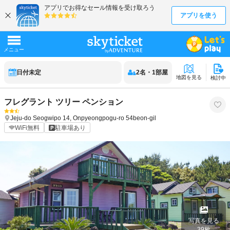
日付未定
2
名
・
1
部屋
地図を見る
検討中
フレグラント ツリー ペンション
Jeju-do
Seogwipo
14, Onpyeongpogu-ro 54beon-gil
WiFi無料
駐車場あり
写真を見る
39
枚