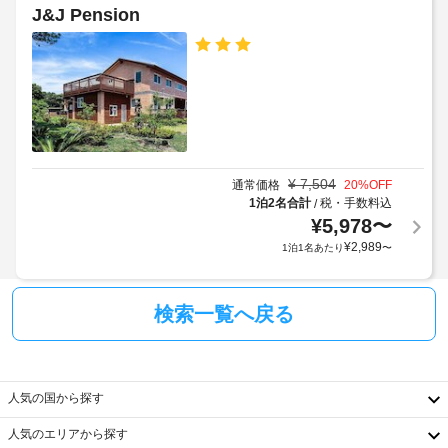
用
め
J&J Pension
庫、
電
る
コ
子
利
ン
ロ
レ
用
な
ン
規
ど
ジ
約
の
に
備
従
WiFi
わ
っ
(無
っ
¥
7,504
通常価格
20
%OFF
た
て、
料)
1泊2名合計
税・手数料込
/
簡
追
¥
5,978
〜
易
加
¥
2,989
1泊1名あたり
〜
キ
ゲ
ッ
ス
チ
ト
ン
検索一覧へ戻る
が
料
あ
金
り、
が
ゆ
か
っ
人気の国から探す
か
た
る
り
人気のエリアから探す