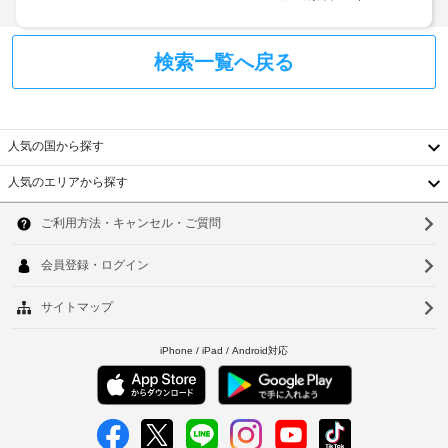
冷
:
保
ク
蔵
管
イ
庫、
損
サ
ン
検索一覧へ戻る
電
害
ー
時
子
発
ビ
レ
に
生
ン
ス
政
時
ジ
府
人気の国から探す
な
デ
発
ベ
ど
ポ
行
ル
人気のエリアから探す
が
ジ
韓
の
ス
備
ッ
わ
写
タ
国
ソ
ト
っ
真
ッ
:
た
台
付
フ
ウ
簡
1
き
湾
易
ル
滞
身
複
キ
在
中
分
数
釜
ッ
に
チ
証
の
国
山
つ
ン
明
言
き
が
香
書
語
仁
あ
50.00
と
を
り、
港
GBP
川
付
話
ゆ