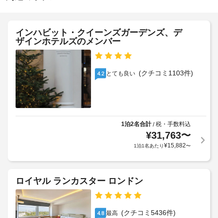
サ
せ
0
ー
ー
時
ビ
ニ
宿
ス、
ン
インハビット・クイーンズガーデンズ、デ
泊
施
テ
グ
ザインホテルズのメンバー
施
設
レ
/
設
ビ 
の
ラ
(共
に
定
ン
用
て、
(クチコミ1103件)
とても良い
4.2
め
エ
ド
次
る
リ
リ
の
利
ア)
ー
追
用
な
サ
加
ど
規
ー
を
料
1泊2名合計
税・手数料込
/
約
ビ
ご
¥
31,763
〜
金
に
利
ス
を
従
¥
15,882
1泊1名あたり
〜
用
お
っ
い
車
支
て、
た
椅
払
だ
追
ロイヤル ランカスター ロンドン
子
け
い
加
ま
対
い
ゲ
す。
応
た
ス
(クチコミ5436件)
(制
最高
4.8
客
だ
ト