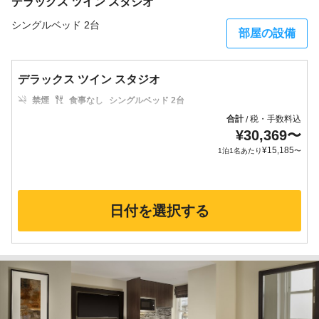
デラックス ツイン スタジオ
シングルベッド 2台
部屋の設備
デラックス ツイン スタジオ
禁煙
食事なし
シングルベッド 2台
合計
税・手数料込
/
¥
30,369
〜
¥
15,185
1泊1名あたり
〜
日付を選択する