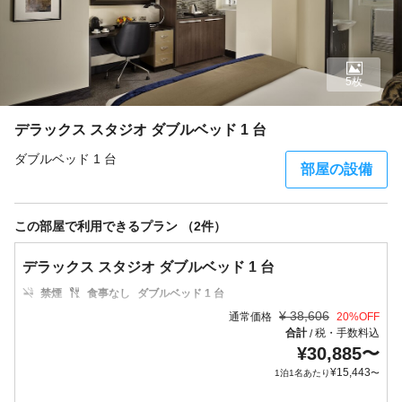
5枚
デラックス スタジオ ダブルベッド 1 台
ダブルベッド 1 台
部屋の設備
この部屋で利用できるプラン （2件）
デラックス スタジオ ダブルベッド 1 台
禁煙
食事なし
ダブルベッド 1 台
¥
38,606
通常価格
20
%OFF
合計
税・手数料込
/
¥
30,885
〜
¥
15,443
1泊1名あたり
〜