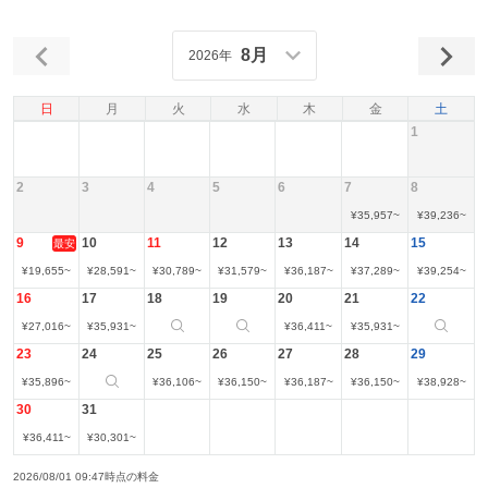
8月
2026年
日
月
火
水
木
金
土
1
2
3
4
5
6
7
8
¥
35,957
~
¥
39,236
~
9
10
11
12
13
14
15
最安
¥
19,655
~
¥
28,591
~
¥
30,789
~
¥
31,579
~
¥
36,187
~
¥
37,289
~
¥
39,254
~
16
17
18
19
20
21
22
¥
27,016
~
¥
35,931
~
¥
36,411
~
¥
35,931
~
23
24
25
26
27
28
29
¥
35,896
~
¥
36,106
~
¥
36,150
~
¥
36,187
~
¥
36,150
~
¥
38,928
~
30
31
¥
36,411
~
¥
30,301
~
2026/08/01 09:47時点の料金