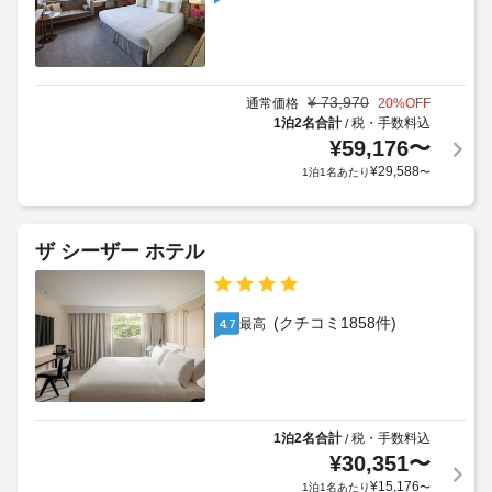
限
室
き
料
あ
の
ま
金
り)
設
す。
が
備
料
か
¥
73,970
通常価格
20
%OFF
と
LED
金
か
1泊2名合計
税・手数料込
/
サ
電
に
る
¥
59,176
〜
ー
球
は
場
¥
29,588
1泊1名あたり
〜
ビ
税
合
ス
レ
金
が
全 
セ
が
あ
96 
プ
含
ザ シーザー ホテル
り
室
シ
ま
ま
あ
ョ
れ
す
る
ン
る
冷
場
(クチコミ1858件)
最高
4.7
ホ
房
場
合
完
ー
合
に
備
ル
が
よ
の
あ
り、
客
り
手
チ
1泊2名合計
税・手数料込
/
室
ま
荷
に
ェ
¥
30,351
〜
は、
す
物
ッ
¥
15,176
1泊1名あたり
〜