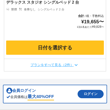
デラックス スタジオ シングルベッド 2 台
禁煙
食事なし
シングルベッド 2 台
合計
税・手数料込
/
¥
19,655
〜
¥
9,828
1泊1名あたり
〜
日付を選択する
プランをすべて見る（2件）
会員ログイン
ログイン
最大
40
%OFF
会員価格は