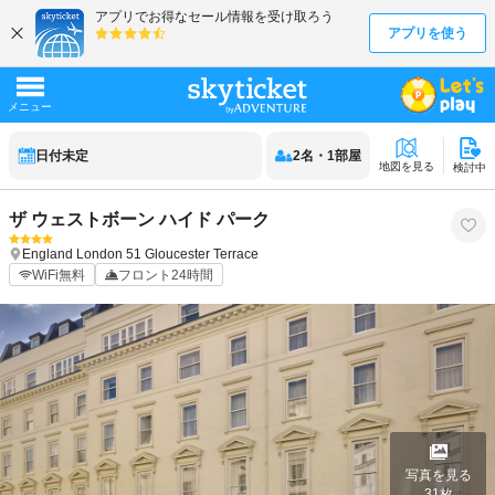
日付未定
2
名
・
1
部屋
地図を見る
検討中
ザ ウェストボーン ハイド パーク
England
London
51 Gloucester Terrace
WiFi無料
フロント24時間
写真を見る
31
枚