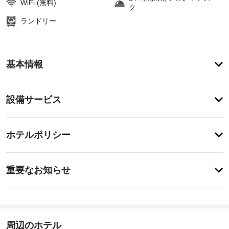
WiFi (無料)
ク
ランドリー
ア
基本情報
メ
ニ
テ
設
設備サービス
ィ
備・
便
利
サ
チ
な
ー
ホテルポリシー
WiFi 
ェ
ビ
(無
ッ
料)、
ス
重
ク
コ
重要なお知らせ
ン
要
イ
シ
ド
な
ン
ェ
ラ
お
15:00
ル
イ
-
ジ
知
ク
深
ュ 
ら
周辺のホテル
リ
夜