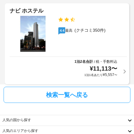
朝
し
ク
食
み
ナビ ホステル
イ
(無
く
ン
だ
料)
さ
時
い。
に
(クチコミ350件)
最高
4.4
フ
無
政
ロ
料
府
ン
の
発
コ
ト
行
ン
デ
チ
の
1泊2名合計
税・手数料込
/
ス
ネ
¥
11,113
〜
写
ク
ン
真
¥
5,557
1泊1名あたり
〜
(時
タ
付
間
ル 
き
ブ
限
身
レ
検索一覧へ戻る
定)
ッ
分
ク
証
コ
フ
明
ン
ァ
書
人気の国から探す
チ
ス
と
ト
ネ
付
人気のエリアから探す
を
ン