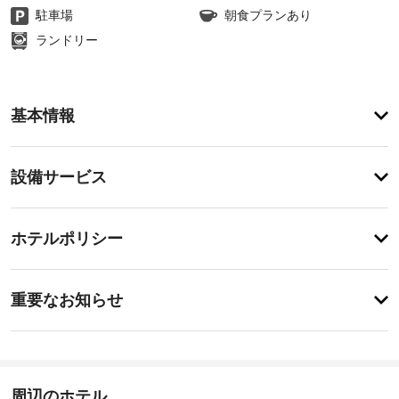
駐車場
朝食プランあり
ランドリー
ア
基本情報
メ
ニ
テ
設
設備サービス
ィ
備・
便
利
サ
チ
な
ー
ホテルポリシー
WiFi 
ェ
ビ
(無
ッ
料)、
ス
特
ク
コ
に
重要なお知らせ
ン
イ
あ
シ
レ
り
ン
ェ
ま
ス
13:00
ル
せ
ト
-
ジ
ん
ラ
深
ュ 
周辺のホテル