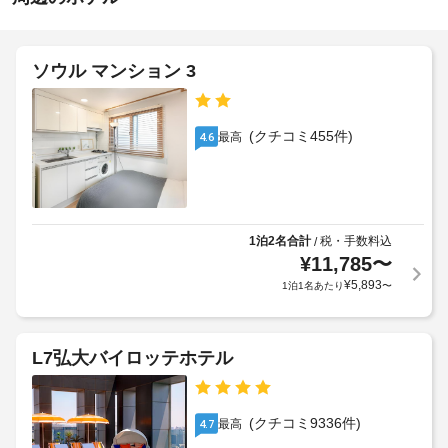
ン
夜
サ
0
の
ー
時
ビ
数
ス
:
ソウル マンション 3
施
な
1
設
ど
を
の
図
ご
定
(クチコミ455件)
最高
4.6
利
書
め
用
室
る
い
利
た
毎
用
だ
日
け
規
1泊2名合計
税・手数料込
/
ま
¥
11,785
〜
約
す。
全
に
¥
5,893
1泊1名あたり
〜
館
お
従
禁
食
っ
煙
事
て、
L7弘大バイロッテホテル
ソ
追
ウ
ラ
加
ル
ン
ゲ
ワ
(クチコミ9336件)
最高
4.7
ド
ス
イ