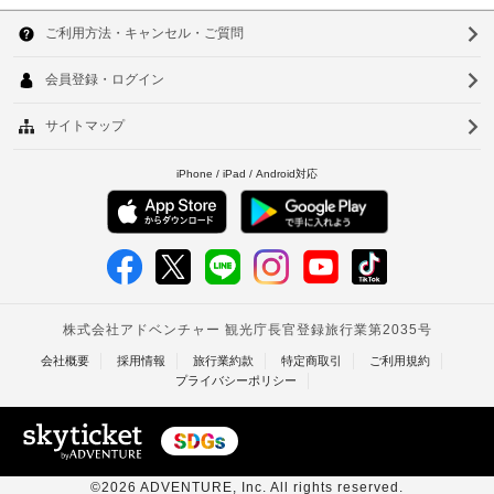
韓
毎
随
タ
日、
費
国
ル
ソ
8:30 
用
ブ
～ 
台
精
ウ
レ
10:00 
算
ま
湾
ッ
ル
の
で
ク
中
お
た
釜
フ
召
め
ァ
国
山
し
の
ス
上
香
ク
仁
ト
が
レ
り
(無
港
川
ジ
い
料)
ベ
た
ッ
台
だ
ト
有
ト
北
け
カ
線
ま
ー
ナ
台
す。
イ
ド
ン
ム
客
南
/
タ
室
デ
タ
高
ー
の
ビ
ネ
イ
設
雄
ッ
ッ
備