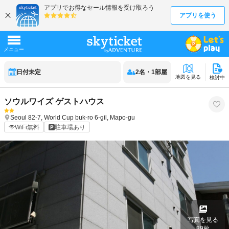
日付未定
2
名
・
1
部屋
地図を見る
検討中
ソウルワイズ ゲストハウス
Seoul
82-7, World Cup buk-ro 6-gil, Mapo-gu
WiFi無料
駐車場あり
写真を見る
39
枚