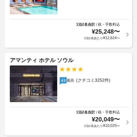
リ
ト
ズ 
ー
ゲ
料
ス
設
金
ト
備
が
ハ
1泊2名合計
税・手数料込
/
か
ウ
¥
25,248
〜
か
手
ス
¥
12,624
1泊1名あたり
〜
る
荷
に
ご
場
物
滞
合
保
在
が
管
アマンティ ホテル ソウル
中
あ
サ
は、
り
ー
レ
ま
ビ
ス
(クチコミ3252件)
最高
4.5
ト
す
ス
ラ
場
ン
合
駐
で
に
車
お
よ
場
食
1泊2名合計
税・手数料込
/
り、
(無
事
¥
20,049
〜
を
チ
料)
¥
10,025
1泊1名あたり
〜
お
ェ
楽
ッ