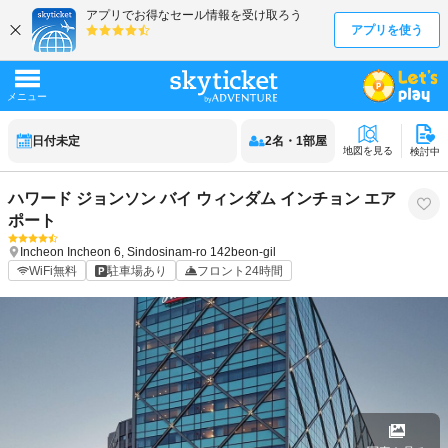
日付未定
2
名
・
1
部屋
地図を見る
検討中
ハワード ジョンソン バイ ウィンダム インチョン エア
ポート
Incheon
Incheon
6, Sindosinam-ro 142beon-gil
WiFi無料
駐車場あり
フロント24時間