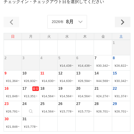
チェックイン・チェックアウト日を選択してください
8月
2026年
日
月
火
水
木
金
土
1
2
3
4
5
6
7
8
¥
14,436
~
¥
14,436
~
¥
30,342
~
¥
26,822
~
9
10
11
12
13
14
15
¥
31,364
~
¥
26,932
~
¥
14,630
~
¥
14,630
~
¥
26,594
~
¥
44,569
~
¥
30,342
~
16
17
18
19
20
21
22
最安
¥
21,846
~
¥
13,351
~
¥
14,564
~
¥
14,564
~
¥
14,564
~
¥
24,274
~
¥
31,374
~
23
24
25
26
27
28
29
¥
26,791
~
¥
14,564
~
¥
15,778
~
¥
15,773
~
¥
26,701
~
¥
26,701
~
30
31
¥
21,846
~
¥
15,778
~