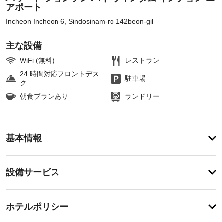
アポート
Incheon Incheon 6, Sindosinam-ro 142beon-gil
主な設備
WiFi (無料)
レストラン
24 時間対応フロントデス
駐車場
ク
朝食プランあり
ランドリー
ア
基本情報
メ
ニ
テ
設
設備サービス
ィ
備・
テ
ラ
サ
登
ス
録
ー
ホテルポリシー
や
が
ビ
庭
あ