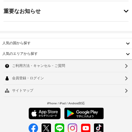
園
ス
り
重
か
ま
重要なお知らせ
ら
要
せ
の
ド
ん
な
眺
ラ
お
め
イ
を
知
ク
楽
ら
人気の国から探す
リ
し
せ
ー
み、
人気のエリアから探す
WiFi 
ニ
韓
朝
(無
ン
料)
食
国
グ
ソ
な
(コ
/
ど
台
ウ
ン
ラ
を
チ
湾
ン
お
ル
ネ
使
ド
中
釜
ン
い
リ
い
タ
国
ー
山
た
ル
サ
だ
香
仁
ブ
ー
け
レ
ビ
港
ま
川
ッ
す。
ス