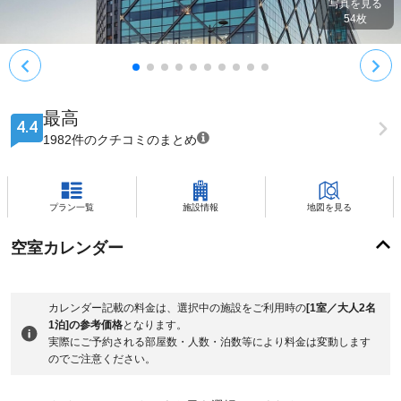
写真を見る
54
枚
最高
4.4
1982件のクチコミのまとめ
プラン一覧
施設情報
地図を見る
空室カレンダー
カレンダー記載の料金は、選択中の施設をご利用時の
[1室／大人2名
1泊]の参考価格
となります。
実際にご予約される部屋数・人数・泊数等により料金は変動します
のでご注意ください。