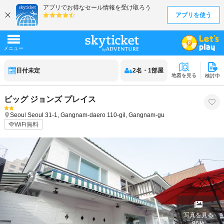
日付未定
2
名
・
1
部屋
地図を見る
検討中
ビッグ ジョンズ プレイス
Seoul
Seoul
31-1, Gangnam-daero 110-gil, Gangnam-gu
WiFi無料
写真を見る
86
枚