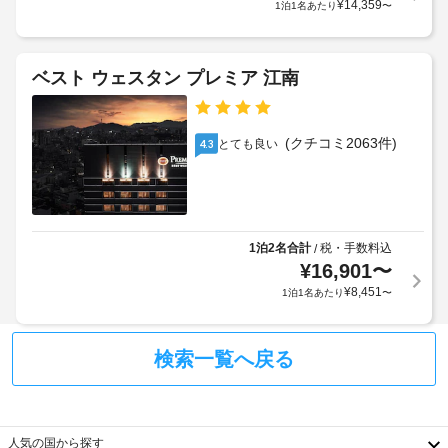
¥
14,359
1泊1名あたり
〜
ス
ク
ェ
ニ
プ
ッ
ッ
レ
ク
ク
ス
ベスト ウェスタン プレミア 江南
イ
エ
チ
ン
リ
ェ
時
ア、
ッ
バ
に
(クチコミ2063件)
とても良い
4.3
ー
ク
政
ベ
ア
府
キ
ウ
発
ュ
ト
行
ー
の
グ
1泊2名合計
税・手数料込
/
リ
朝
¥
16,901
〜
写
ル
食
真
¥
8,451
1泊1名あたり
〜
を
(無
付
ご
料)
き
利
身
検索一覧へ戻る
用
分
複
い
た
証
数
だ
明
の
け
書
言
人気の国から探す
ま