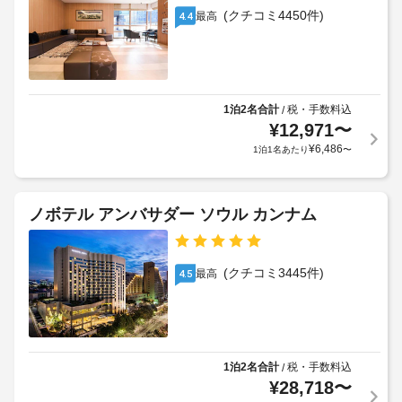
ゲ
と
ト
(クチコミ4450件)
最高
4.4
ス
し
ル
ト
て
サ
料
こ
ー
の
金
ビ
ゲ
が
ス
ス
1泊2名合計
税・手数料込
/
か
ト
(有
¥
12,971
〜
か
ハ
料)
¥
6,486
1泊1名あたり
〜
る
ウ
場
ス
手
で
合
荷
は、
が
ノボテル アンバサダー ソウル カンナム
コ
物
あ
ン
保
り
シ
管
ま
ェ
(クチコミ3445件)
最高
4.5
サ
す
ル
ー
ジ
場
ビ
ュ 
合
サ
ス
に
ー
よ
ビ
1泊2名合計
税・手数料込
/
エ
り、
ス、
¥
28,718
〜
ク
チ
ピ