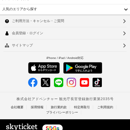
と
語
す。
付
を
人気のエリアから探す
お
韓
随
話
食
費
す
国
ソ
事
用
ス
無
台
精
タ
ウ
料
算
ッ
の
湾
ル
の
フ
コ
中
ン
た
釜
チ
め
WiFi
国
山
ネ
の
(無
ン
香
ク
料)
仁
タ
レ
ル 
港
川
ジ
ブ
毎
ベ
レ
ッ
台
日
ッ
ト
ト
北
ク
カ
指
フ
ー
ナ
台
定
ァ
ド
ス
喫
ム
南
/
ト
煙
を
デ
タ
高
ス
毎