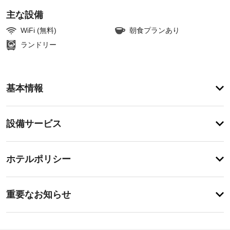
主な設備
WiFi (無料)
朝食プランあり
ランドリー
ア
基本情報
メ
ニ
テ
設
設備サービス
ィ
備・
テ
ラ
サ
チ
ス
ー
ホテルポリシー
や
ェ
ビ
庭
ッ
園
ス
特
ク
か
に
重要なお知らせ
ら
イ
あ
の
ド
り
ン
眺
ま
ラ
14:00
め
せ