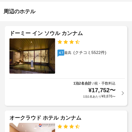
イ
-
を
ん
ク
深
楽
周辺のホテル
リ
夜
し
0
ー
み、
時
WiFi 
ニ
(無
ン
ドーミー イン ソウル カンナム
施
料)
グ
設
な
/
ど
の
ラ
を
定
(クチコミ5522件)
最高
4.7
ン
お
め
使
ド
る
い
リ
利
い
ー
用
た
サ
だ
規
1泊2名合計
税・手数料込
/
ー
け
¥
17,752
〜
約
ビ
ま
に
¥
8,876
1泊1名あたり
〜
す。
ス
従
そ
っ
の
空
て、
他
オークラウド ホテル カンナム
港
の
追
シ
設
加
備
ャ