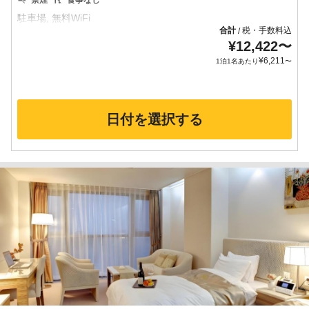
禁煙
食事なし
合計
税・手数料込
/
¥
12,422
〜
¥
6,211
1泊1名あたり
〜
日付を選択する