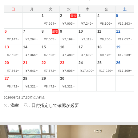
日
月
火
水
木
金
土
1
2
3
4
5
最安
¥
7,264
~
¥
7,005
~
¥
7,246
~
¥
8,106
~
¥
12,263
~
6
7
8
9
10
11
12
最安
¥
7,147
~
¥
7,264
~
¥
7,005
~
¥
7,199
~
¥
7,111
~
¥
8,356
~
¥
12,057
~
13
14
15
16
17
18
19
¥
7,526
~
¥
7,366
~
¥
7,526
~
¥
7,480
~
¥
7,602
~
¥
9,575
~
¥
12,239
~
20
21
22
23
24
25
26
¥
7,561
~
¥
7,641
~
¥
7,572
~
¥
7,608
~
¥
17,409
~
¥
17,929
~
¥
17,409
~
27
28
29
30
¥
8,472
~
¥
8,321
~
¥
8,472
~
¥
8,321
~
2026/08/02 17:30時点の料金
:
満室
:
日付指定して確認が必要