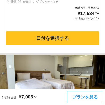
禁煙
食事なし
ダブルベッド 1 台
合計
税・手数料込
/
¥
17,534
〜
¥
8,767
1泊1名あたり
〜
日付を選択する
5枚
¥
7,005
プランを見る
〜
1泊2名合計