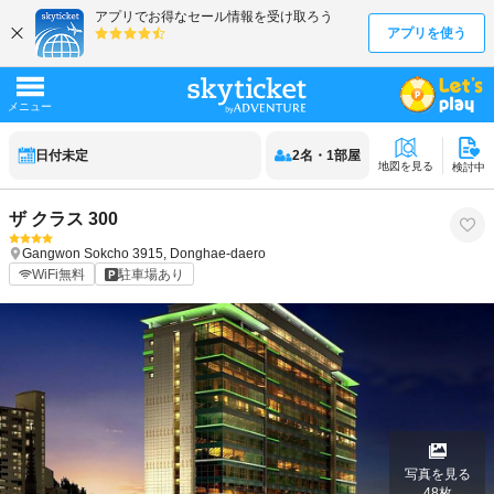
日付未定
2
名
・
1
部屋
地図を見る
検討中
ザ クラス 300
Gangwon
Sokcho
3915, Donghae-daero
WiFi無料
駐車場あり
写真を見る
48
枚