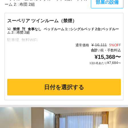
部屋の設備
ーム 2: :布団 2組
スーペリア ツインルーム（禁煙）
禁煙
食事なし
ベッドルーム 1: :シングルベッド 2台;ベッドルー
ム 2: :布団 2組
¥
16,111
通常価格
5
%OFF
合計
税・手数料込
/
¥
15,368
〜
¥
7,684
1泊1名あたり
〜
日付を選択する