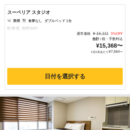
スーペリア スタジオ
禁煙
食事なし
ダブルベッド 1台
¥
16,111
通常価格
5
%OFF
合計
税・手数料込
/
¥
15,368
〜
¥
7,684
1泊1名あたり
〜
日付を選択する