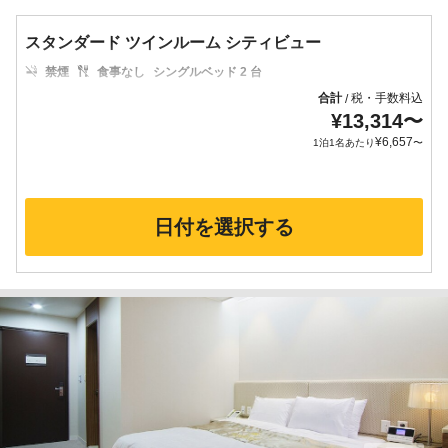
スタンダード ツインルーム シティビュー
禁煙
食事なし
シングルベッド 2 台
合計
税・手数料込
/
¥
13,314
〜
¥
6,657
1泊1名あたり
〜
日付を選択する