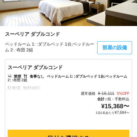
スーペリア ダブルコンド
ベッドルーム 1: :ダブルベッド 1台;ベッドルー
部屋の設備
ム 2: :布団 2組
スーペリア ダブルコンド
禁煙
食事なし
ベッドルーム 1: :ダブルベッド 1台;ベッドルーム
2: :布団 2組
¥
16,111
通常価格
5
%OFF
合計
税・手数料込
/
¥
15,368
〜
¥
7,684
1泊1名あたり
〜