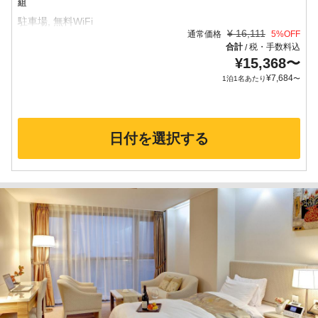
組
¥
16,111
通常価格
5
%OFF
合計
税・手数料込
/
¥
15,368
〜
¥
7,684
1泊1名あたり
〜
日付を選択する