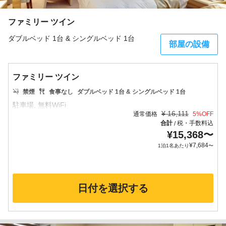
ファミリー ツイン
ダブルベッド 1台 & シングルベッド 1台
部屋の設備
ファミリー ツイン
禁煙
食事なし
ダブルベッド 1台 & シングルベッド 1台
¥
16,111
通常価格
5
%OFF
合計
税・手数料込
/
¥
15,368
〜
¥
7,684
1泊1名あたり
〜
日付を選択する