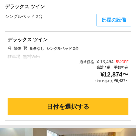
デラックス ツイン
シングルベッド 2台
部屋の設備
デラックス ツイン
禁煙
食事なし
シングルベッド 2台
¥
13,494
通常価格
5
%OFF
合計
税・手数料込
/
¥
12,874
〜
¥
6,437
1泊1名あたり
〜
日付を選択する