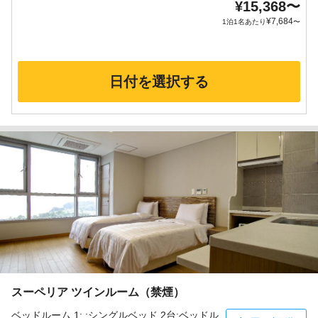
¥
15,368
〜
¥
7,684
1泊1名あたり
〜
日付を選択する
スーペリア ツインルーム（禁煙）
ベッドルーム 1: :シングルベッド 2台;ベッドル