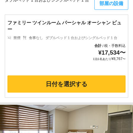
ダブルベッド 1 台およびシングルベッド 1 台
部屋の設備
ファミリー ツインルーム パーシャル オーシャン ビュ
ー
禁煙
食事なし
ダブルベッド 1 台およびシングルベッド 1 台
合計
税・手数料込
/
¥
17,534
〜
¥
8,767
1泊1名あたり
〜
日付を選択する