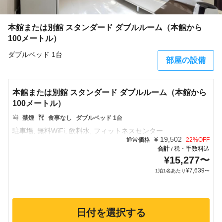
本館または別館 スタンダード ダブルルーム（本館から
100メートル）
ダブルベッド 1台
部屋の設備
本館または別館 スタンダード ダブルルーム（本館から
100メートル）
禁煙
食事なし
ダブルベッド 1台
¥
19,502
通常価格
22
%OFF
合計
税・手数料込
/
¥
15,277
〜
¥
7,639
1泊1名あたり
〜
日付を選択する