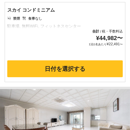
スカイ コンドミニアム
禁煙
食事なし
合計
税・手数料込
/
¥
44,982
〜
¥
22,491
1泊1名あたり
〜
日付を選択する