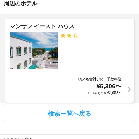
ネ
ら
周辺のホテル
応
定
ス
せ
な
(制
セ
し
ン
限
朝
タ
あ
マンサン イースト ハウス
施
ー
食
り)
設
な
(オ
ど
の
ー
バ
の
定
ダ
レ
ン
め
ー
ク
ケ
る
形
リ
ッ
利
エ
式
ト
用
ー
の
ホ
シ
規
1泊2名合計
税・手数料込
/
朝
ー
ョ
¥
5,306
〜
約
食)
ン
ル
に
¥
2,653
1泊1名あたり
〜
の
設
従
料
備
ボ
っ
を
金
ー
て、
ご
検索一覧へ戻る
(概
ル
利
追
算)
ル
用
加
:
く
ー
ゲ
大
だ
ム
ス