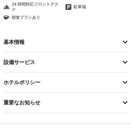
24 時間対応フロントデス
駐車場
ク
朝食プランあり
ア
基本情報
メ
ニ
テ
設
設備サービス
ィ
備・
屋
内
サ
チ
プ
ー
ホテルポリシー
ー
ェ
ビ
ル、
ッ
サ
ス
重
ク
ウ
重要なお知らせ
ナ、
要
イ
フ
車
な
ン
ィ
椅
お
15:00
ッ
子
-
ト
知
対
指