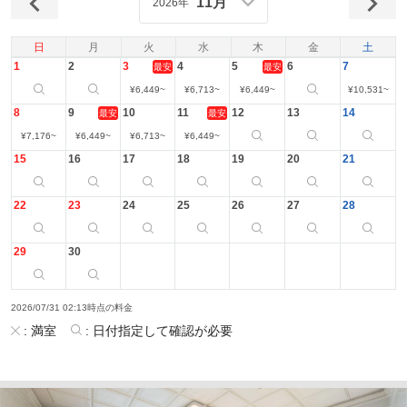
11月
2026年
日
月
火
水
木
金
土
1
2
3
4
5
6
7
最安
最安
¥
6,449
~
¥
6,713
~
¥
6,449
~
¥
10,531
~
8
9
10
11
12
13
14
最安
最安
¥
7,176
~
¥
6,449
~
¥
6,713
~
¥
6,449
~
15
16
17
18
19
20
21
22
23
24
25
26
27
28
29
30
2026/07/31 02:13時点の料金
:
満室
:
日付指定して確認が必要