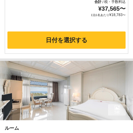
合計
税・手数料込
/
¥
37,565
〜
¥
18,783
1泊1名あたり
〜
日付を選択する
5枚
ルーム