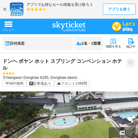
日付未定
2
名
・
1
部屋
地図を見る
検討中
ドンヘ ボヤン ホット スプリング コンベンション ホテ
ル
Gangwon
Donghae
6285, Donghae-daero
WiFi無料
駐車場あり
フロント24時間