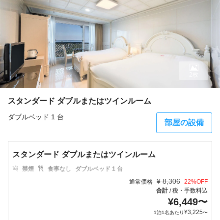
2枚
スタンダード ダブルまたはツインルーム
ダブルベッド 1 台
部屋の設備
スタンダード ダブルまたはツインルーム
禁煙
食事なし
ダブルベッド 1 台
¥
8,306
通常価格
22
%OFF
合計
税・手数料込
/
¥
6,449
〜
¥
3,225
1泊1名あたり
〜