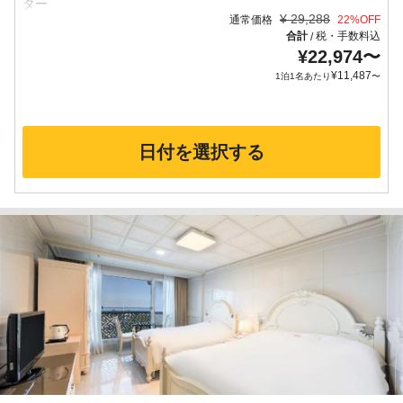
¥
29,288
通常価格
22
%OFF
合計
税・手数料込
/
¥
22,974
〜
¥
11,487
1泊1名あたり
〜
日付を選択する