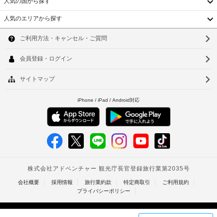
人
人気の国から探す
さ
ト
い。
15000
手
料
人気のエリアから探す
そ
～
韓
荷
の
金
27000
他
物
が
KRW、
国
ソ
の
保
か
子
設
管
台
か
ウ
供
備
サ
る
と
10000
湾
ル
ー
場
し
～
ビ
中
て
合
釜
27000
こ
ス
が
KRW
国
山
の
あ
ホ
24
香
り
上
仁
テ
時
ま
記
ル
港
川
間
す
で
項
は、
対
ベ
場
目
台
WiFi 
応
合
以
ト
(無
北
フ
に
外
料)、
ロ
よ
ナ
に
台
バ
ン
り、
も、
ー
ム
南
ト
チ
ベ
現
キ
デ
ェ
タ
地
高