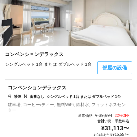
コンベンションデラックス
シングルベッド 1台 または ダブルベッド 1台
部屋の設備
コンベンションデラックス
禁煙
食事なし
シングルベッド 1台 または ダブルベッド 1台
駐車場, コーヒー/ティー, 無料WiFi, 飲料水, フィットネスセン
¥
39,694
通常価格
22
%OFF
合計
税・手数料込
/
¥
31,113
〜
¥
15,557
1泊1名あたり
〜