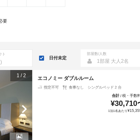
必要
部屋数/人数
ウト
日付未定
1部屋 大人2名
1
/
2
エコノミー ダブルルーム
指定不可
食事なし
シングルベッド 2 台
合計
税・手数
/
¥
30,710
¥
15,35
1泊1名あたり