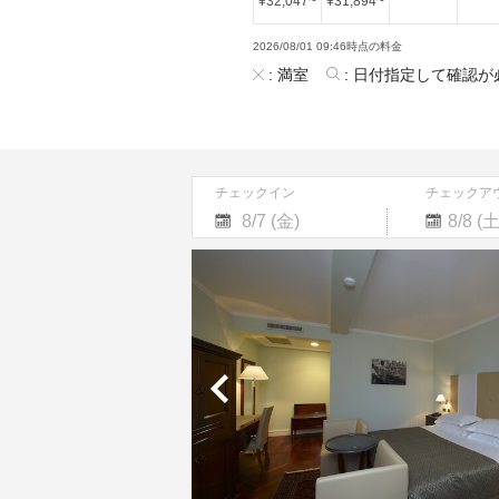
¥
32,047
~
¥
31,894
~
2026/08/01 09:46時点の料金
:
満室
:
日付指定して確認が
チェックイン
チェックア
Navigate
Navigate
forward
backward
to
to
interact
interact
with
with
the
the
calendar
calendar
and
and
select
select
a
a
date.
date.
Press
Press
the
the