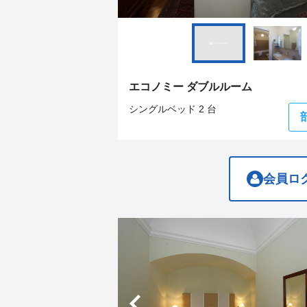
question
question
mark
mark
key
key
to
to
get
get
the
the
keyboard
keyboard
エコノミー ダブルルーム
shortcuts
shortcuts
for
for
シングルベッド 2 台
changing
changing
dates.
dates.
会員ロ