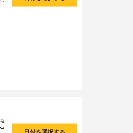
5
〜
料込
〜
日付を選択する