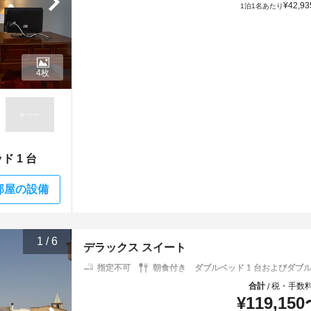
¥
42,93
1泊1名あたり
4枚
 1 台
部屋の設備
1
/
6
デラックス スイート
指定不可
朝食付き
ダブルベッド 1 台およびダブル
合計
税・手数
/
¥
119,150