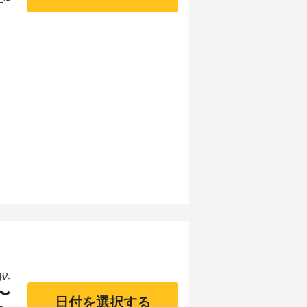
1
〜
料込
〜
日付を選択する