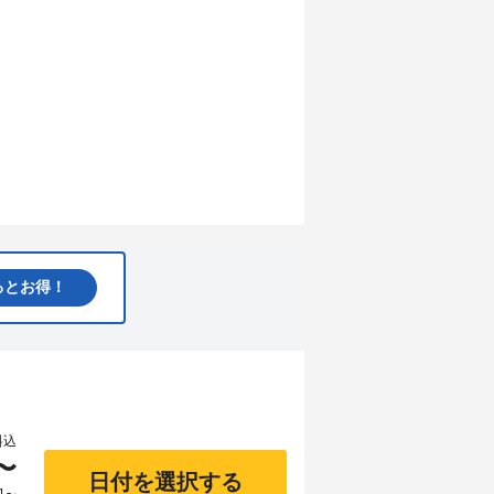
るとお得！
料込
〜
日付を選択する