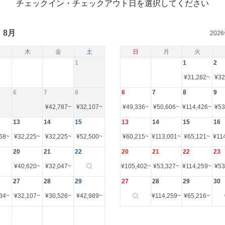
チェックイン・チェックアウト日を選択してください
8月
202
木
金
土
日
月
火
1
1
2
¥
31,282
~
¥
32
6
7
8
6
7
8
9
¥
42,787
~
¥
32,107
~
¥
49,336
~
¥
50,606
~
¥
114,426
~
¥
53
13
14
15
13
14
15
16
68
~
¥
32,225
~
¥
32,225
~
¥
52,500
~
¥
60,215
~
¥
113,001
~
¥
65,121
~
¥
11
20
21
22
20
21
22
23
¥
40,620
~
¥
32,047
~
¥
105,402
~
¥
53,327
~
¥
114,259
~
¥
53
27
28
29
27
28
29
30
34
~
¥
32,107
~
¥
30,526
~
¥
42,989
~
¥
114,259
~
¥
65,216
~