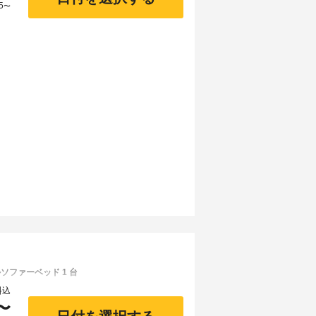
5
〜
ソファーベッド 1 台
料込
〜