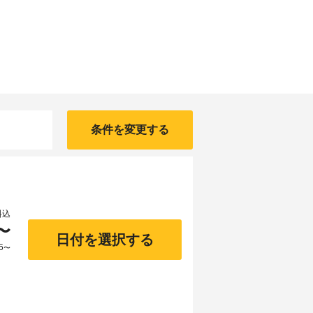
条件を変更する
料込
〜
日付を選択する
5
〜