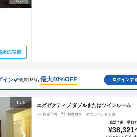
2枚
部屋の設備
最大
40
%OFF
グイン
会員価格は
ログインす
1
/
6
エグゼクティブ ダブルまたはツインルーム
指定不可
朝食付き
ダブルベッド 1 台
合計
税・手数
/
¥
38,321