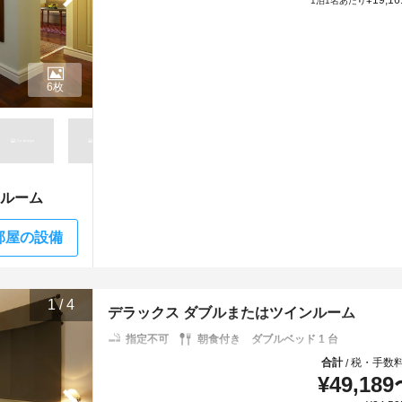
¥
19,16
1泊1名あたり
6枚
ンルーム
部屋の設備
1
/
4
デラックス ダブルまたはツインルーム
指定不可
朝食付き
ダブルベッド 1 台
合計
税・手数
/
¥
49,189