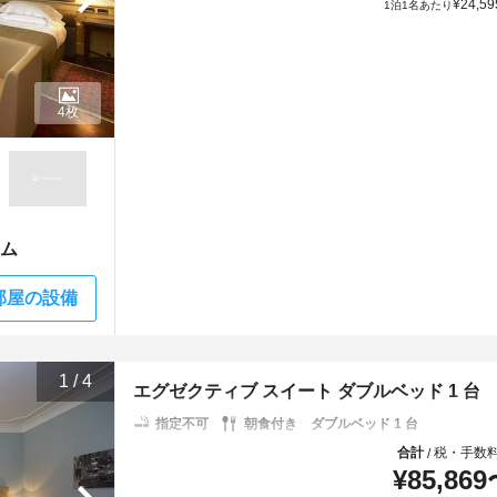
¥
24,59
1泊1名あたり
4枚
ーム
部屋の設備
1
/
4
エグゼクティブ スイート ダブルベッド 1 台
指定不可
朝食付き
ダブルベッド 1 台
合計
税・手数
/
¥
85,869