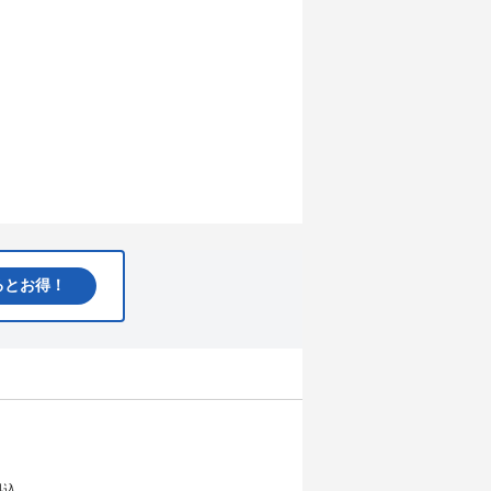
るとお得！
料込