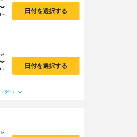
〜
日付を選択する
1
〜
料込
〜
日付を選択する
1
〜
（3件）
料込