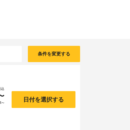
条件を変更する
料込
〜
日付を選択する
4
〜