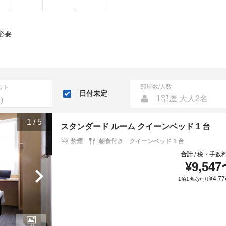
必要
部屋数/人数
ウト
日付未定
1部屋 大人2名
1
/
5
スタンダード ルーム クイーンベッド 1 台
禁煙
朝食付き
クイーンベッド 1 台
合計
税・手数
/
¥
9,547
¥
4,77
1泊1名あたり