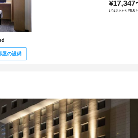
¥
17,347
¥
8,67
1泊1名あたり
ed
部屋の設備