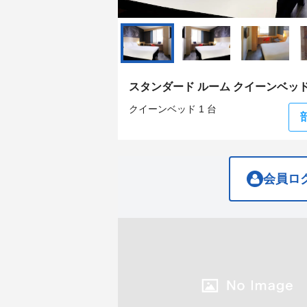
question
question
mark
mark
key
key
to
to
get
get
the
the
keyboard
keyboard
スタンダード ルーム クイーンベッド 
shortcuts
shortcuts
for
for
クイーンベッド 1 台
changing
changing
dates.
dates.
会員ロ