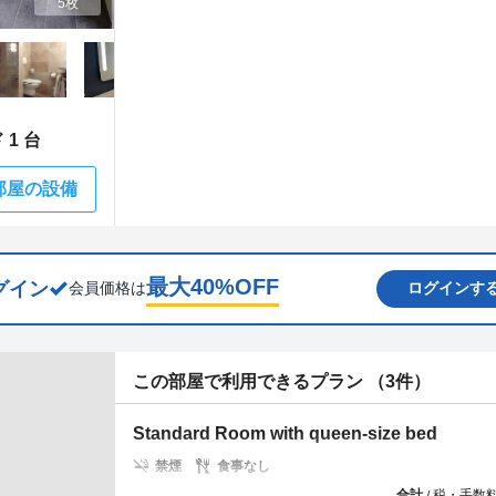
5枚
1 台
部屋の設備
最大
40
%OFF
グイン
会員価格は
ログインす
この部屋で利用できるプラン （3件）
Standard Room with queen-size bed
禁煙
食事なし
合計
税・手数
/