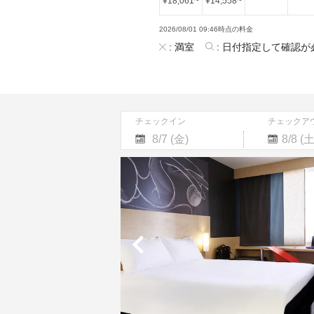
¥
18,061
~
¥
14,558
~
2026/08/01 09:46時点の料金
:
満室
:
日付指定して確認が
チェックイン
チェックア
Navigate
Navigate
forward
backward
to
to
interact
interact
with
with
the
the
calendar
calendar
and
and
select
select
a
a
date.
date.
Press
Press
the
the