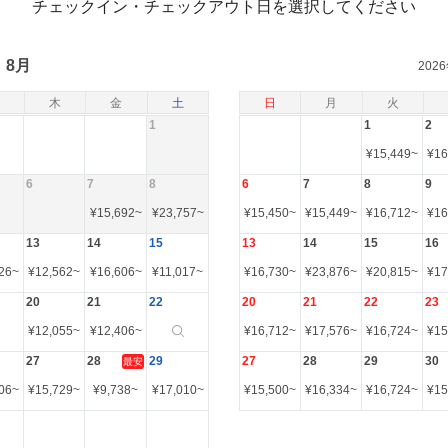
チェックイン・チェックアウト日を選択してください
8月
202
木
金
土
日
月
火
1
1
2
¥
15,449
~
¥
16
6
7
8
6
7
8
9
¥
15,692
~
¥
23,757
~
¥
15,450
~
¥
15,449
~
¥
16,712
~
¥
16
13
14
15
13
14
15
16
26
~
¥
12,562
~
¥
16,606
~
¥
11,017
~
¥
16,730
~
¥
23,876
~
¥
20,815
~
¥
17
20
21
22
20
21
22
23
¥
12,055
~
¥
12,406
~
¥
16,712
~
¥
17,576
~
¥
16,724
~
¥
15
27
28
29
27
28
29
30
最安
06
~
¥
15,729
~
¥
9,738
~
¥
17,010
~
¥
15,500
~
¥
16,334
~
¥
16,724
~
¥
15