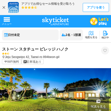
日付未定
2
名
・
1
部屋
地図を見る
検討中
ストーン スタチュー ビレッジ ハノク
Jeju
Seogwipo
42, Taewi-ro 894beon-gil
WiFi無料
駐車場あり
写真を見る
71
枚