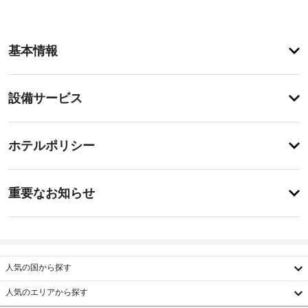
ア
基本情報
メ
ニ
テ
設
設備サービス
ィ
備・
庭
園
サ
チ
か
ー
ホテルポリシー
ら
ェ
ビ
の
ッ
眺
ス
特
ク
め
に
重要なお知らせ
を
イ
あ
楽
エ
り
ン
し
ま
レ
16:00
み、
せ
ベ
-
WiFi 
ん
ー
22:00
(無
人気の国から探す
タ
料)
施
ー
や
人気のエリアから探す
設
バ
な
韓