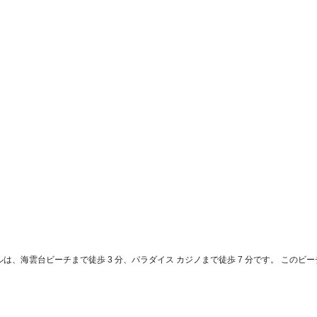
ルは、海雲台ビーチまで徒歩 3 分、パラダイス カジノまで徒歩 7 分です。 このビー