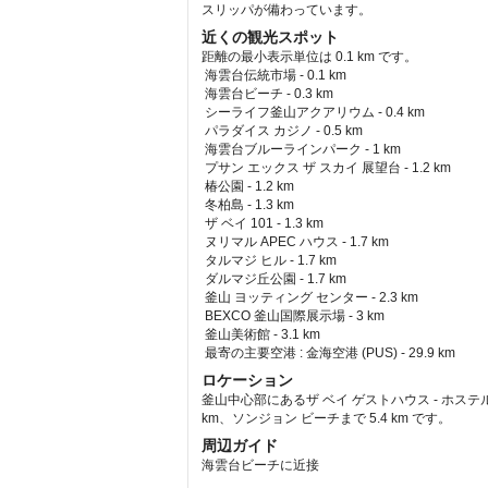
スリッパが備わっています。
近くの観光スポット
距離の最小表示単位は 0.1 km です。
海雲台伝統市場 - 0.1 km  
 海雲台ビーチ - 0.3 km  
 シーライフ釜山アクアリウム - 0.4 km  
 パラダイス カジノ - 0.5 km  
 海雲台ブルーラインパーク - 1 km  
 プサン エックス ザ スカイ 展望台 - 1.2 km  
 椿公園 - 1.2 km  
 冬柏島 - 1.3 km  
 ザ ベイ 101 - 1.3 km  
 ヌリマル APEC ハウス - 1.7 km  
 タルマジ ヒル - 1.7 km  
 ダルマジ丘公園 - 1.7 km  
 釜山 ヨッティング センター - 2.3 km  
 BEXCO 釜山国際展示場 - 3 km  
 釜山美術館 - 3.1 km  
最寄の主要空港 : 金海空港 (PUS) - 29.9 km 
ロケーション
釜山中心部にあるザ ベイ ゲストハウス - ホステ
km、ソンジョン ビーチまで 5.4 km です。
周辺ガイド
海雲台ビーチに近接