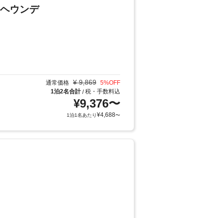
 ヘウンデ
¥
9,869
通常価格
5
%OFF
1泊2名合計
税・手数料込
/
¥
9,376
〜
¥
4,688
1泊1名あたり
〜