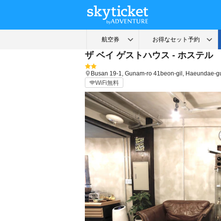
ザ ベイ ゲストハウス - ホステル
Busan
19-1, Gunam-ro 41beon-gil, Haeundae-g
WiFi無料