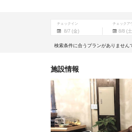
チェックイン
チェックア
Navigate
Navigate
forward
backward
検索条件に合うプランがありません
to
to
interact
interact
with
with
the
the
施設情報
calendar
calendar
and
and
select
select
a
a
date.
date.
Press
Press
the
the
question
question
mark
mark
key
key
to
to
get
get