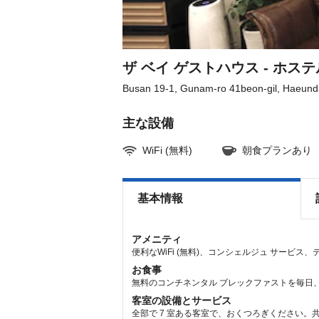
the
the
keyboard
keyboard
shortcuts
shortcuts
for
for
changing
changing
dates.
dates.
ザ ベイ ゲストハウス - ホステ
Busan 19-1, Gunam-ro 41beon-gil, Haeun
主な設備
WiFi (無料)
朝食プランあり
基本情報
アメニティ
便利なWiFi (無料)、コンシェルジュ サービス
お食事
無料のコンチネンタル ブレックファストを毎日、8:
客室の設備とサービス
全部で 7 室ある客室で、おくつろぎください。共