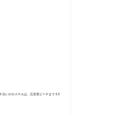
チ沿いのホステルは、広安里ビーチまで 4.5 