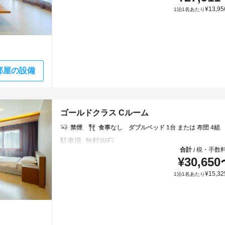
¥
13,95
1泊1名あたり
部屋の設備
ゴールドクラス Cルーム
禁煙
食事なし
ダブルベッド 1台 または 布団 4組
合計
税・手数
/
¥
30,650
¥
15,32
1泊1名あたり