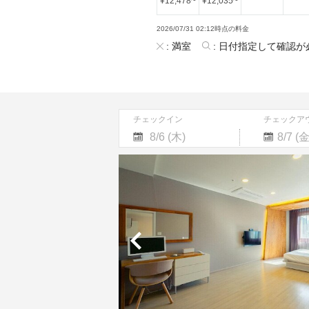
¥
12,478
~
¥
12,035
~
2026/07/31 02:12時点の料金
:
満室
:
日付指定して確認が
チェックイン
チェックア
Navigate
Navigate
forward
backward
to
to
interact
interact
with
with
the
the
calendar
calendar
and
and
select
select
a
a
date.
date.
Press
Press
the
the