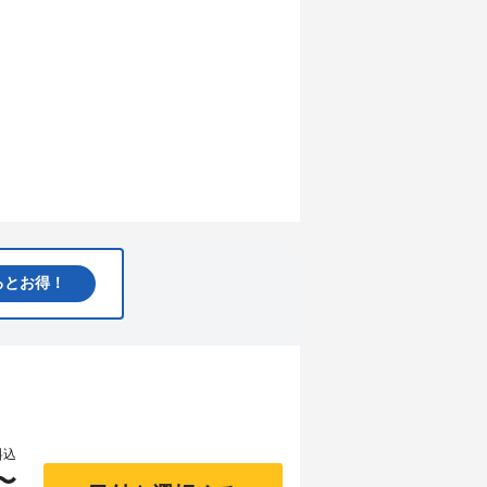
るとお得！
料込
〜