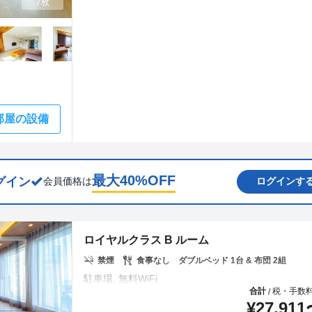
7枚
部屋の設備
最大
40
%OFF
グイン
会員価格は
ログインす
ロイヤルクラス B ルーム
禁煙
食事なし
ダブルベッド 1台 & 布団 2組
合計
税・手数
/
¥
27,911