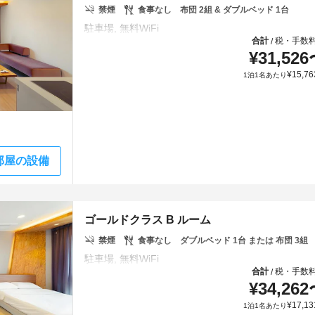
禁煙
食事なし
布団 2組 & ダブルベッド 1台
合計
税・手数
/
¥
31,526
¥
15,76
1泊1名あたり
部屋の設備
ゴールドクラス B ルーム
禁煙
食事なし
ダブルベッド 1台 または 布団 3組
合計
税・手数
/
¥
34,262
¥
17,13
1泊1名あたり