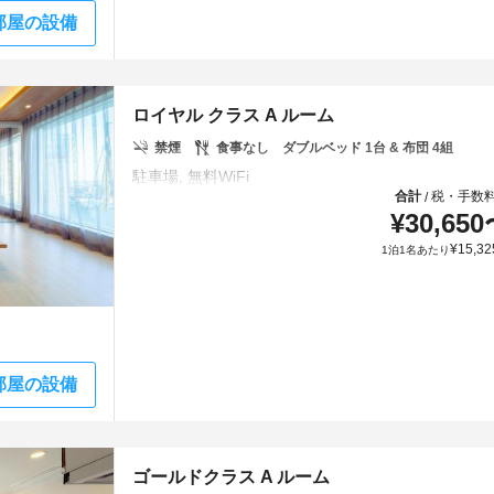
部屋の設備
ロイヤル クラス A ルーム
禁煙
食事なし
ダブルベッド 1台 & 布団 4組
合計
税・手数
/
¥
30,650
¥
15,32
1泊1名あたり
部屋の設備
ゴールドクラス A ルーム