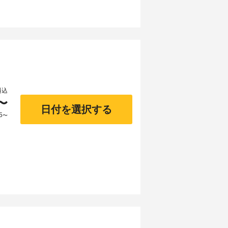
料込
〜
日付を選択する
5
〜