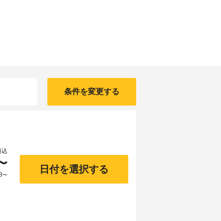
条件を変更する
料込
〜
日付を選択する
8
〜