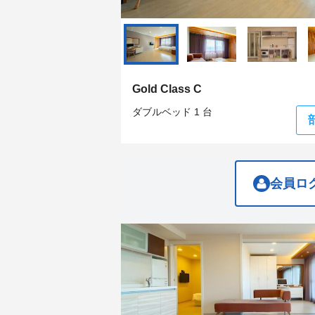
question
question
mark
mark
key
key
to
to
get
get
the
the
keyboard
keyboard
Gold Class C
shortcuts
shortcuts
for
for
ダブルベッド 1 台
changing
changing
dates.
dates.
会員ロ