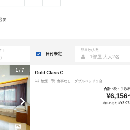
必要
部屋数/人数
ウト
日付未定
1部屋 大人2名
1
/
7
Gold Class C
禁煙
食事なし
ダブルベッド 1 台
合計
税・手数
/
¥
6,156
¥
3,07
1泊1名あたり