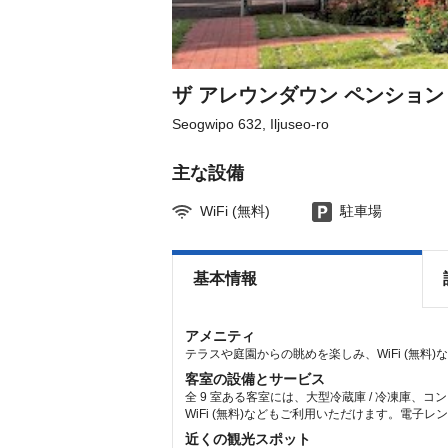
the
the
keyboard
keyboard
shortcuts
shortcuts
for
for
changing
changing
dates.
dates.
ザ アレウンダウン ペンション
Seogwipo 632, Iljuseo-ro
主な設備
WiFi (無料)
駐車場
基本情報
アメニティ
テラスや庭園からの眺めを楽しみ、WiFi (無料
客室の設備とサービス
全 9 室ある客室には、大型冷蔵庫 / 冷凍庫
WiFi (無料)などもご利用いただけます。電
近くの観光スポット