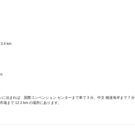
4 km  
  
ンに泊まれば、国際コンベンション センターまで車で 3 分、中文 穡達海岸まで 7
場まで 12.2 km の場所にあります。