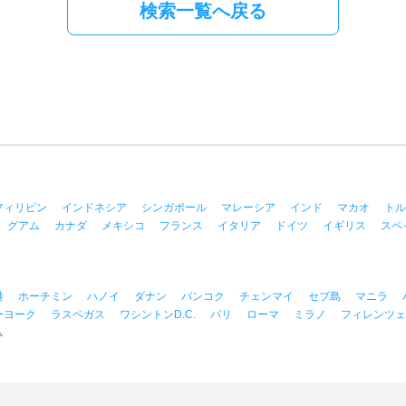
検索一覧へ戻る
フィリピン
インドネシア
シンガポール
マレーシア
インド
マカオ
トル
グアム
カナダ
メキシコ
フランス
イタリア
ドイツ
イギリス
スペ
港
ホーチミン
ハノイ
ダナン
バンコク
チェンマイ
セブ島
マニラ
ーヨーク
ラスベガス
ワシントンD.C.
パリ
ローマ
ミラノ
フィレンツェ
ム