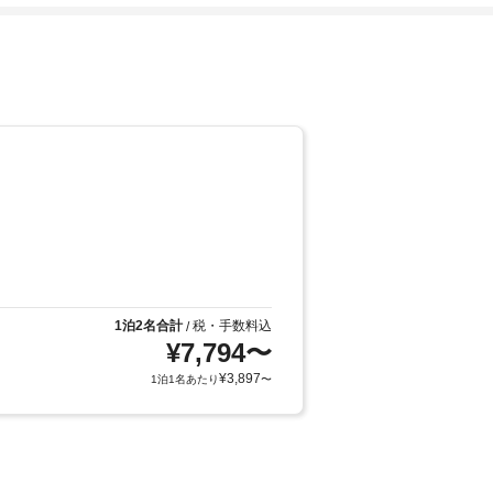
1泊2名合計
税・手数料込
/
¥
7,794
〜
¥
3,897
1泊1名あたり
〜