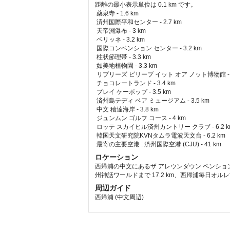
距離の最小表示単位は 0.1 km です。
薬泉寺 - 1.6 km  
 済州国際平和センター - 2.7 km  
 天帝淵瀑布 - 3 km  
 ベリッネ - 3.2 km  
 国際コンベンション センター - 3.2 km  
 柱状節理帯 - 3.3 km  
 如美地植物園 - 3.3 km  
 リプリーズ ビリーブ イット オア ノット博物館 - 3.
 チョコレートランド - 3.4 km  
 プレイ ケーポップ - 3.5 km  
 済州島テディ ベア ミュージアム - 3.5 km  
 中文 穡達海岸 - 3.8 km  
 ジュンムン ゴルフ コース - 4 km  
 ロッテ スカイヒル済州カントリー クラブ - 6.2 km
 韓国天文研究院KVNタムラ電波天文台 - 6.2 km  
最寄の主要空港 : 済州国際空港 (CJU) - 41 km 
ロケーション
西帰浦の中文にあるザ アレウンダウン ペンショ
州神話ワールドまで 17.2 km、西帰浦毎日オルレ市
周辺ガイド
西帰浦 (中文周辺)