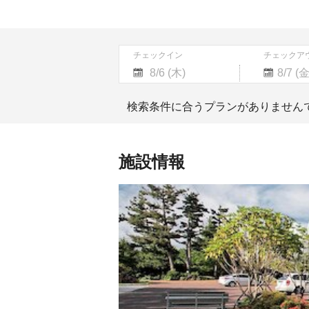
チェックイン
チェックア
Navigate
Navigate
forward
backward
検索条件に合うプランがありません
to
to
interact
interact
with
with
the
the
施設情報
calendar
calendar
and
and
select
select
a
a
date.
date.
Press
Press
the
the
question
question
mark
mark
key
key
to
to
get
get