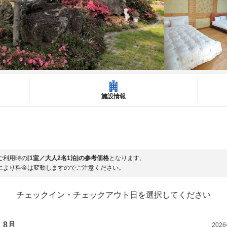
施設情報
ご利用時の
[1室／大人2名1泊]の参考価格
となります。
により料金は変動しますのでご注意ください。
チェックイン・チェックアウト日を選択してください
8月
202