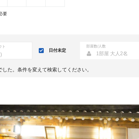
必要
部屋数/人数
ウト
日付未定
1部屋 大人2名
でした。条件を変えて検索してください。