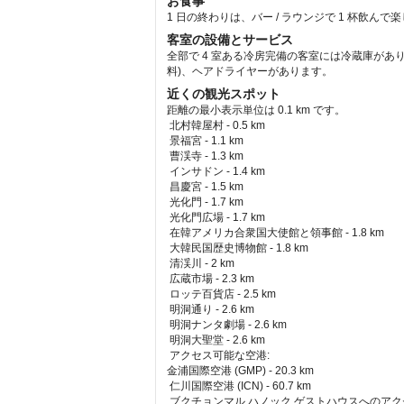
お食事
1 日の終わりは、バー / ラウンジで 1 杯飲ん
客室の設備とサービス
全部で 4 室ある冷房完備の客室には冷蔵庫があ
料)、ヘアドライヤーがあります。
近くの観光スポット
距離の最小表示単位は 0.1 km です。
北村韓屋村 - 0.5 km  
 景福宮 - 1.1 km  
 曹渓寺 - 1.3 km  
 インサドン - 1.4 km  
 昌慶宮 - 1.5 km  
 光化門 - 1.7 km  
 光化門広場 - 1.7 km  
 在韓アメリカ合衆国大使館と領事館 - 1.8 km  
 大韓民国歴史博物館 - 1.8 km  
 清渓川 - 2 km  
 広蔵市場 - 2.3 km  
 ロッテ百貨店 - 2.5 km  
 明洞通り - 2.6 km  
 明洞ナンタ劇場 - 2.6 km  
 明洞大聖堂 - 2.6 km  
アクセス可能な空港: 
金浦国際空港 (GMP) - 20.3 km 
 仁川国際空港 (ICN) - 60.7 km 
ブクチョンマル ハノック ゲストハウスへのアクセ