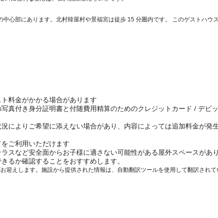
心部にあります。北村韓屋村や景福宮は徒歩 15 分圏内です。 このゲストハウスは、明
スト料金がかかる場合があります
写真付き身分証明書と付随費用精算のためのクレジットカード / デビ
状況によりご希望に添えない場合があり、内容によっては追加料金が発
ドをご利用いただけます
テラスなど安全面からお子様に適さない可能性がある屋外スペースがあ
できるか確認することをおすすめします。
がお迎えします。施設から提供された情報は、自動翻訳ツールを使用して翻訳されて