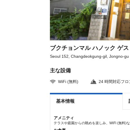
key
key
to
to
get
get
the
the
keyboard
keyboard
shortcuts
shortcuts
for
for
changing
changing
dates.
dates.
ブクチョンマル ハノック ゲ
Seoul 152, Changdeokgung-gil, Jongno-gu
主な設備
WiFi (無料)
24 時間対応フ
基本情報
アメニティ
テラスや庭園からの眺めを楽しみ、WiFi (無料