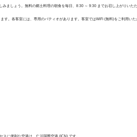
で楽しみましょう。無料の郷土料理の朝食を毎日、8:30 ～ 9:30 までお召し上がりいた
ります。各客室には、専用のパティオがあります。客室ではWiFi (無料)をご利用い
スに便利な空港は、仁川国際空港 (ICN) です。