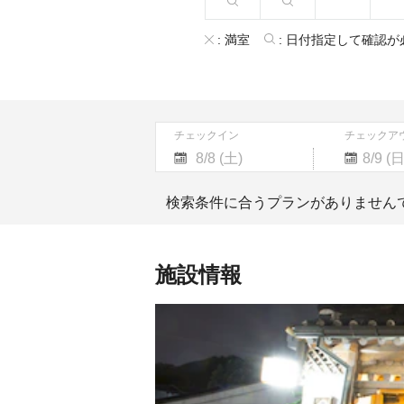
:
満室
:
日付指定して確認が
チェックイン
チェックア
Navigate
Navigate
forward
backward
検索条件に合うプランがありません
to
to
interact
interact
with
with
the
the
施設情報
calendar
calendar
and
and
select
select
a
a
date.
date.
Press
Press
the
the
question
question
mark
mark