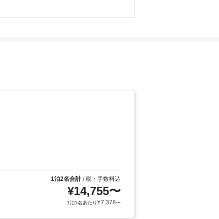
1泊2名合計
税・手数料込
/
¥
14,755
〜
¥
7,378
1泊1名あたり
〜