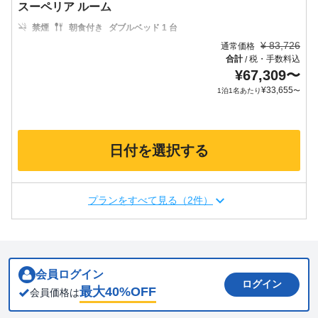
スーペリア ルーム
禁煙
朝食付き
ダブルベッド 1 台
¥
83,726
通常価格
合計
税・手数料込
/
¥
67,309
〜
¥
33,655
1泊1名あたり
〜
日付を選択する
プランをすべて見る（2件）
会員ログイン
ログイン
最大
40
%OFF
会員価格は