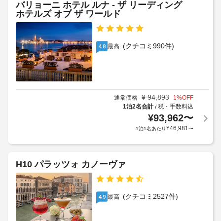
バリョーニ ホテル ルナ - ザ リーディング
ン
払
い
追
ホテルズ オブ ザ ワールド
ケ
た
い
加
だ
ッ
い
ゲ
け
ト
た
ス
る
(クチコミ990件)
ホ
最高
4.8
だ
ト
フ
ー
き
料
ル
ル
ま
サ
金
ー
す。
が
ビ
託
料
か
ス
¥
94,893
通常価格
1
%OFF
児
金
か
ス
1泊2名合計
税・手数料込
/
サ
に
る
パ
¥
93,962
〜
ー
は
場
で
¥
46,981
1泊1名あたり
〜
ビ
税
お
合
ス
く
金
が
つ
(有
が
あ
ろ
料)
含
H10 パラッツォ カノーヴァ
り
ぎ
ま
ま
く
手
れ
す
だ
荷
る
さ
場
(クチコミ2527件)
最高
4.9
い。
物
場
合
こ
保
合
に