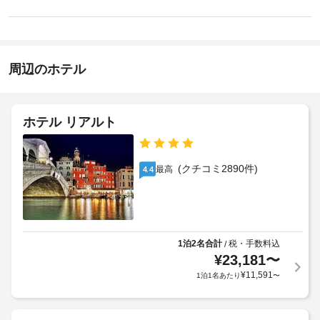
イ
ト
ド
な
ン
リ
ラ
お
14:00
ー
イ
-
ト
知
ク
深
メ
ら
周辺のホテル
リ
夜
ン
せ
0
ー
ト、
時
フ
ニ
宿
ェ
ン
ホテル リアルト
泊
施
イ
グ
施
設
シ
/
設
ャ
の
ラ
ル 
に
定
(クチコミ2890件)
最高
4.4
ン
ト
て、
め
リ
ド
次
る
ー
リ
の
利
ト
ー
追
用
メ
サ
加
ン
規
1泊2名合計
税・手数料込
/
ー
ト
料
¥
23,181
〜
約
ビ
を
金
に
¥
11,591
1泊1名あたり
〜
お
ス
を
従
楽
お
っ
し
バ
支
て、
み