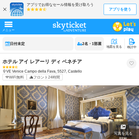
日付未定
2
名
・
1
部屋
地図を見る
検討中
ホテル アイ レアーリ ディ ベネチア
VE
Venice
Campo della Fava, 5527, Castello
WiFi無料
フロント24時間
写真を見る
88
枚