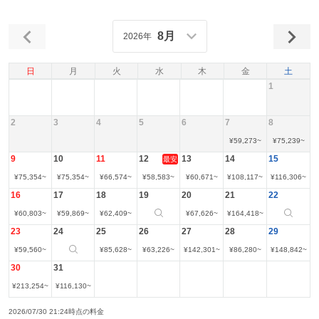
8月
2026年
日
月
火
水
木
金
土
1
2
3
4
5
6
7
8
¥
59,273
~
¥
75,239
~
9
10
11
12
13
14
15
最安
¥
75,354
~
¥
75,354
~
¥
66,574
~
¥
58,583
~
¥
60,671
~
¥
108,117
~
¥
116,306
~
16
17
18
19
20
21
22
¥
60,803
~
¥
59,869
~
¥
62,409
~
¥
67,626
~
¥
164,418
~
23
24
25
26
27
28
29
¥
59,560
~
¥
85,628
~
¥
63,226
~
¥
142,301
~
¥
86,280
~
¥
148,842
~
30
31
¥
213,254
~
¥
116,130
~
2026/07/30 21:24時点の料金