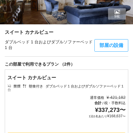
9枚
スイート カナルビュー
ダブルベッド 1 台およびダブルソファーベッド
部屋の設備
1 台
この部屋で利用できるプラン （2件）
スイート カナルビュー
禁煙
朝食付き
ダブルベッド 1 台およびダブルソファーベッド 1
台
¥
421,182
通常価格
合計
税・手数料込
/
¥
337,273
〜
¥
168,637
1泊1名あたり
〜