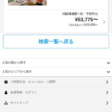
の
管
が
よ
ホ
サ
あ
り、
テ
ー
り
チ
ル
1泊2名合計
税・手数料込
/
ビ
ま
で
ェ
¥
53,775
〜
は、
ス
す
ッ
¥
26,888
1泊1名あたり
〜
WiFi 
:
ク
(無
ベ
イ
料)、
施
ル
ン
コ
検索一覧へ戻る
設
ス
時
ン
に
シ
タ
に
て
ェ
ッ
政
ル
市
フ
府
人気の国から探す
ジ
税
発
ュ 
の
行
複
人気のエリアから探す
サ
お
韓
の
数
ー
支
ビ
写
の
国
ソ
払
ス、
真
言
託
い
台
付
語
ウ
児
が
き
を
サ
湾
ル
必
身
話
ー
要
中
分
す
ビ
釜
で