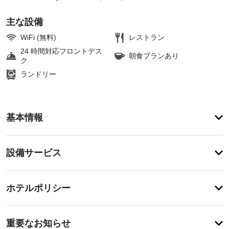
主な設備
WiFi (無料)
レストラン
24 時間対応フロントデス
朝食プランあり
ク
ランドリー
ア
基本情報
メ
ニ
テ
設
設備サービス
ィ
備・
マ
ッ
サ
チ
サ
ー
ホテルポリシー
ー
ェ
ビ
ジ、
ッ
ボ
ス
重
ク
デ
重要なお知らせ
ィ 
要