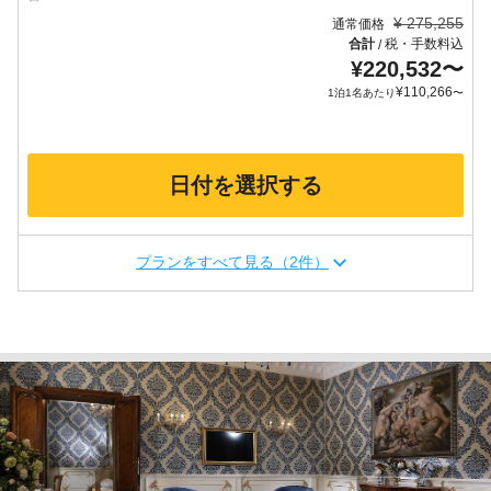
¥
275,255
通常価格
合計
税・手数料込
/
¥
220,532
〜
¥
110,266
1泊1名あたり
〜
日付を選択する
プランをすべて見る（2件）