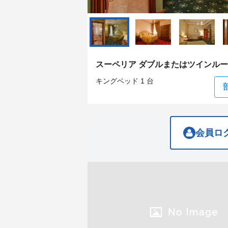
question
question
mark
mark
key
key
to
to
get
get
the
the
keyboard
keyboard
スーペリア ダブルまたはツインル
shortcuts
shortcuts
for
for
キングベッド 1 台
changing
changing
dates.
dates.
会員ロ