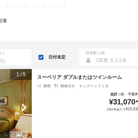
必要
部屋数/人数
ウト
日付未定
1部屋 大人2名
1
/
5
スーペリア ダブルまたはツインルーム
禁煙
朝食付き
キングベッド 1 台
合計
税・手数
/
¥
31,070
¥
15,53
1泊1名あたり