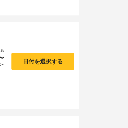
料込
〜
日付を選択する
0
〜