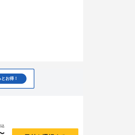
るとお得！
料込
〜