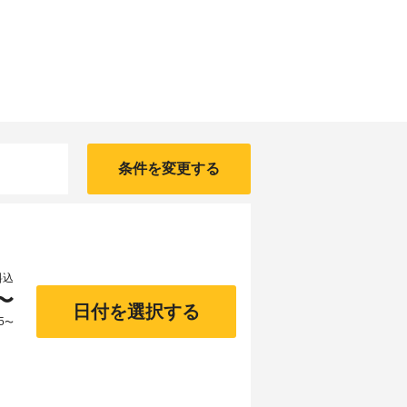
条件を変更する
料込
〜
日付を選択する
5
〜