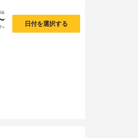
料込
〜
日付を選択する
7
〜