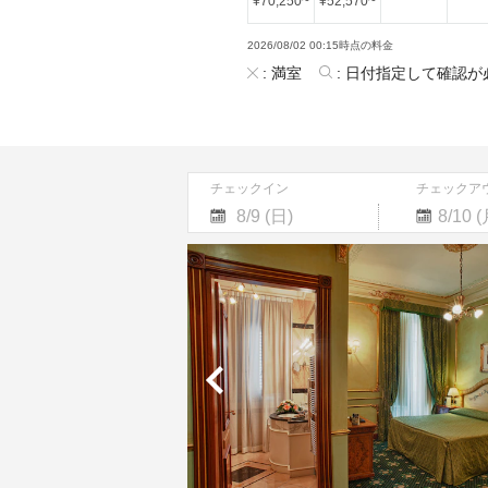
¥
70,250
~
¥
52,570
~
2026/08/02 00:15時点の料金
:
満室
:
日付指定して確認が
チェックイン
チェックア
Navigate
Navigate
forward
backward
to
to
interact
interact
with
with
the
the
calendar
calendar
and
and
select
select
a
a
date.
date.
Press
Press
the
the