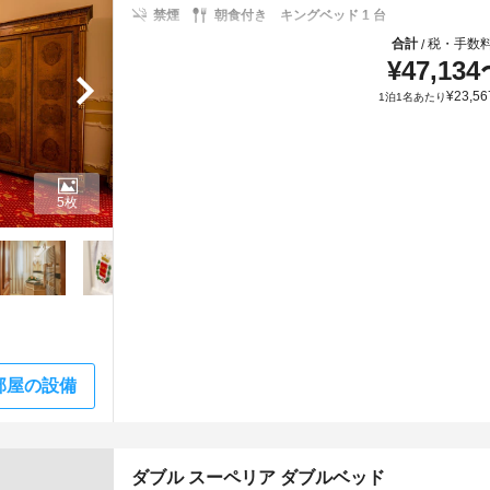
禁煙
朝食付き
キングベッド 1 台
合計
税・手数
/
¥
47,134
¥
23,56
1泊1名あたり
5枚
部屋の設備
ダブル スーペリア ダブルベッド