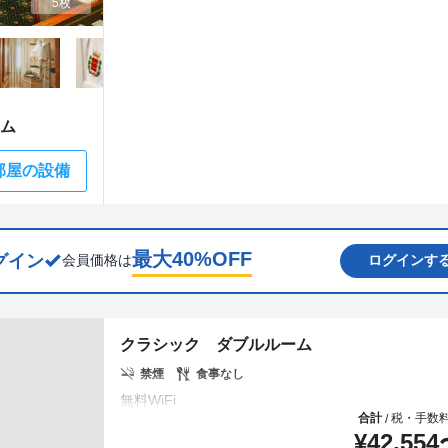
5枚
ーム
部屋の設備
最大
40
%OFF
グイン
会員価格は
ログインす
クラシック ダブルルーム
禁煙
食事なし
合計
税・手数
/
¥
42,554