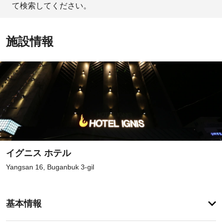
て検索してください。
施設情報
イグニス ホテル
Yangsan 16, Buganbuk 3-gil
登
録
基本情報
が
あ