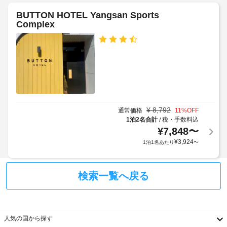
BUTTON HOTEL Yangsan Sports
Complex
¥
8,792
通常価格
11
%OFF
1泊2名合計
税・手数料込
/
¥
7,848
〜
¥
3,924
1泊1名あたり
〜
検索一覧へ戻る
人気の国から探す