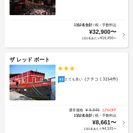
の
ま
料
よ
シ
で、
金
っ
週
ャ
が
て
末
ト
か
利
は 
1泊2名合計
税・手数料込
/
ル
か
8:00 
用
¥
32,900
〜
サ
る
～ 
可)
¥
16,450
ー
1泊1名あたり
〜
10:30 
場
レ
ビ
ま
合
イ
で
ス
が
ト
お
な
あ
ザ レッド ボート
チ
召
し
り
し
ェ
ま
上
ッ
手
が
す
(クチコミ3154件)
ク
とても良い
4.3
荷
り
場
ア
い
物
合
ウ
た
保
に
ト
だ
管
よ
け
料
サ
り、
ま
¥
9,845
通常価格
12
%OFF
金
ー
す。
チ
1泊2名合計
税・手数料込
/
:
ビ
ェ
¥
8,661
〜
客
300
ス
ッ
¥
4,331
室
SEK
1泊1名あたり
〜