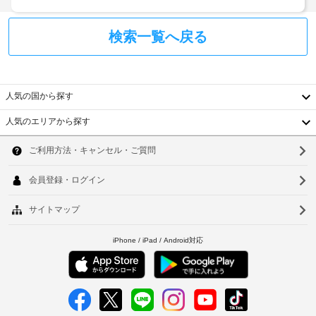
ク
の
(空
路
イ
設
室
上
ン
検索一覧へ戻る
備
状
駐
時
と
況
車
に
サ
に
場
政
ー
よ
府
ビ
っ
人気の国から探す
発
エ
ス
て
行
ク
人気のエリアから探す
そ
利
韓
の
ス
れ
用
ぞ
写
プ
可)
国
ソ
れ
真
レ
異
台
付
ス
ウ
上
な
き
チ
記
る
湾
ル
身
ェ
項
装
中
分
ッ
飾
目
釜
の
証
ク
以
国
山
が
明
ア
外
施
香
書
ウ
に
仁
さ
と
ト
も、
れ
港
川
付
現
た、
随
ベ
全
地
朝