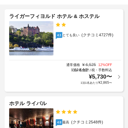
せ
な
は
禁
し
煙
板
ア
施
張
ライガーフィヨルド ホテル & ホステル
施
設
ー
り
設
で
リ
の
す。
の
ー
床
定
(クチコミ4727件)
とても良い
4.3
お
チ
め
食
ェ
車
る
事
ッ
椅
利
無
ク
子
料
用
イ
対
の
¥
6,525
規
通常価格
12
%OFF
ン
応
ビ
1泊2名合計
税・手数料込
/
約
料
ュ
–
¥
5,730
〜
に
金
ッ
な
従
¥
2,865
1泊1名あたり
〜
フ
:
し
っ
ェ
300
を、
て、
SEK
車
平
追
(空
ホテル ライバル
日
椅
加
室
は 
子
ゲ
状
7:00 
対
ス
～ 
況
(クチコミ2548件)
最高
4.8
応
ト
9:30 
に