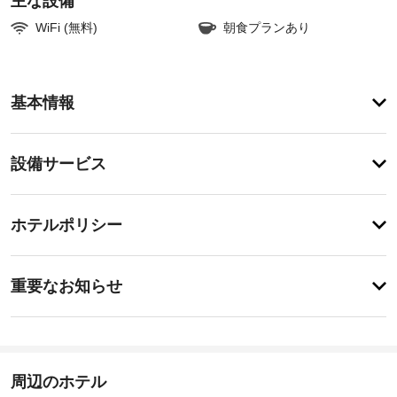
主な設備
WiFi (無料)
朝食プランあり
ア
基本情報
メ
ニ
テ
設
設備サービス
ィ
備・
こ
の
サ
チ
ホ
ー
ホテルポリシー
テ
ェ
ビ
ル
ッ
は、
ス
重
ク
1905 
重要なお知らせ
年
要
イ
に
共
な
ン
建
用
お
15:00
て
エ
-
ら
知
リ
指
れ
ら
周辺のホテル
ア
定
た