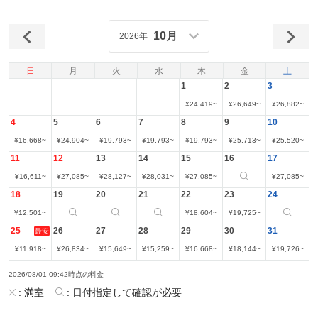
10月
2026年
日
月
火
水
木
金
土
1
2
3
¥
24,419
~
¥
26,649
~
¥
26,882
~
4
5
6
7
8
9
10
¥
16,668
~
¥
24,904
~
¥
19,793
~
¥
19,793
~
¥
19,793
~
¥
25,713
~
¥
25,520
~
11
12
13
14
15
16
17
¥
16,611
~
¥
27,085
~
¥
28,127
~
¥
28,031
~
¥
27,085
~
¥
27,085
~
18
19
20
21
22
23
24
¥
12,501
~
¥
18,604
~
¥
19,725
~
25
26
27
28
29
30
31
最安
¥
11,918
~
¥
26,834
~
¥
15,649
~
¥
15,259
~
¥
16,668
~
¥
18,144
~
¥
19,726
~
2026/08/01 09:42時点の料金
:
満室
:
日付指定して確認が必要