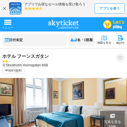
日付未定
2
名
・
1
部屋
地図を見る
検討中
ホテル フーンスガタン
Stockholm
Hornsgatan 66B
WiFi無料
写真を見る
59
枚