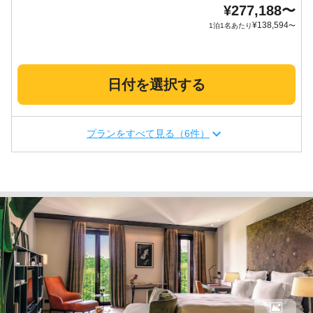
¥
277,188
〜
¥
138,594
1泊1名あたり
〜
日付を選択する
プランをすべて見る（6件）