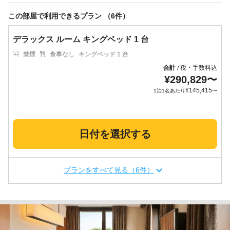
この部屋で利用できるプラン （6件）
デラックス ルーム キングベッド 1 台
禁煙
食事なし
キングベッド 1 台
合計
税・手数料込
/
¥
290,829
〜
¥
145,415
1泊1名あたり
〜
日付を選択する
プランをすべて見る（6件）