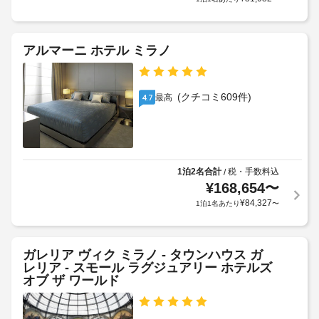
お
ス
加
年
楽
8
ゲ
し
月
ベ
ス
み
31
アルマーニ ホテル ミラノ
ジ
ト
い
日
タ
料
た
の
だ
リ
金
期
け
ア
(クチコミ609件)
が
最高
4.7
間、
る
ン
ご
か
フ
利
用
か
ル
用
の
る
サ
い
朝
場
ー
た
ビ
食
合
1泊2名合計
税・手数料込
/
だ
ス
あ
¥
168,654
〜
が
け
ス
り
ま
あ
¥
84,327
1泊1名あたり
〜
パ
せ
り
で
ん
ま
託
お
(期
す
児
く
間
ガレリア ヴィク ミラノ - タウンハウス ガ
つ
場
サ
は
レリア - スモール ラグジュアリー ホテルズ
ろ
合
ー
変
オブ ザ ワールド
ぎ
更
に
ビ
く
さ
よ
ス
だ
れ