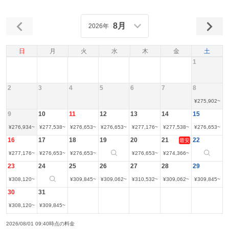
8月
2026年
日
月
火
水
木
金
土
1
2
3
4
5
6
7
8
¥
275,902
~
9
10
11
12
13
14
15
¥
276,934
~
¥
277,538
~
¥
276,653
~
¥
276,653
~
¥
277,176
~
¥
277,538
~
¥
276,653
~
16
17
18
19
20
21
22
最安
¥
277,176
~
¥
276,653
~
¥
276,653
~
¥
276,653
~
¥
274,366
~
23
24
25
26
27
28
29
¥
308,120
~
¥
309,845
~
¥
309,062
~
¥
310,532
~
¥
309,062
~
¥
309,845
~
30
31
¥
308,120
~
¥
309,845
~
2026/08/01 09:40時点の料金