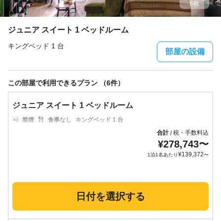
6枚
ジュニア スイート 1 ベッドルーム
キングベッド 1 台
部屋の設備
この部屋で利用できるプラン （6件）
ジュニア スイート 1 ベッドルーム
禁煙
食事なし
キングベッド 1 台
合計
税・手数料込
/
¥
278,743
〜
¥
139,372
1泊1名あたり
〜
日付を選択する