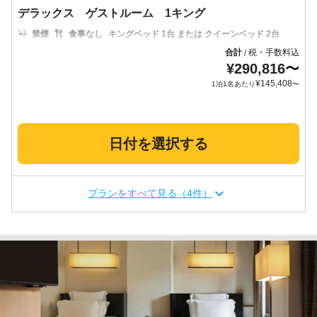
デラックス ゲストルーム 1キング
禁煙
食事なし
キングベッド 1台 または クイーンベッド 2台
合計
税・手数料込
/
¥
290,816
〜
¥
145,408
1泊1名あたり
〜
日付を選択する
プランをすべて見る（4件）