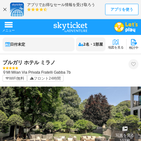
日付未定
2
名
・
1
部屋
地図を見る
検討中
ブルガリ ホテル ミラノ
MI
Milan
Via Privata Fratelli Gabba 7b
WiFi無料
フロント24時間
写真を見る
103
枚