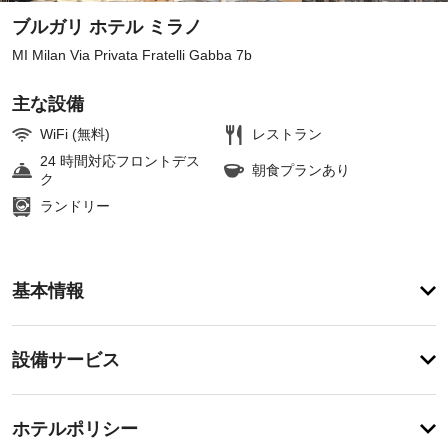
ブルガリ ホテル ミラノ
MI Milan Via Privata Fratelli Gabba 7b
主な設備
WiFi (無料)
レストラン
24 時間対応フロントデス
朝食プランあり
ク
ランドリー
ア
基本情報
メ
ニ
テ
設
設備サービス
ィ
備・
マ
ッ
サ
チ
サ
ー
ホテルポリシー
ー
ェ