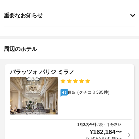
ビ
ジ、
ッ
ボ
ス
施
ク
デ
重要なお知らせ
ィ 
設
イ
ト
ド
説
ン
リ
ラ
明
15:00
ー
イ
ト
次
ク
施
メ
の
周辺のホテル
リ
設
ン
設
ー
ト、
の
備
フ
ニ
定
/
ェ
ン
サ
め
パラッツォ パリジ ミラノ
イ
グ
ー
る
シ
ビ
/
利
ャ
ス
ラ
用
ル 
(クチコミ395件)
最高
4.8
は、
ン
ト
規
2026
リ
ド
約
年
ー
リ
6
に
ト
ー
月
従
メ
22
サ
っ
ン
1泊2名合計
税・手数料込
/
日
ー
て、
ト
¥
162,164
〜
～
ビ
を
追
2026
¥
81,082
1泊1名あたり
〜