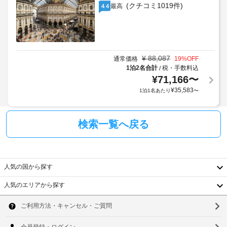
り、
(有
さ
(クチコミ1019件)
最高
4.4
る
チ
料)
い。
場
レ
ェ
合
ク
ッ
生
が
リ
あ
ク
分
エ
り
イ
解
¥
88,087
ー
通常価格
19
%OFF
ま
ン
性
シ
1泊2名合計
税・手数料込
/
す)。
時
ョ
マ
¥
71,166
〜
ン
に
ド
一
¥
35,583
1泊1名あたり
〜
設
政
ラ
部
備
の
府
ー
と
レ
発
し
検索一覧へ戻る
ス
行
て、
使
ト
の
屋
い
ラ
内
写
捨
ン
プ
真
て
人気の国から探す
ー
重
付
の
ル、
き
要
プ
人気のエリアから探す
ホ
韓
身
ッ
ラ
な
分
ト
ス
お
国
ソ
タ
証
チ
知
ブ、
明
台