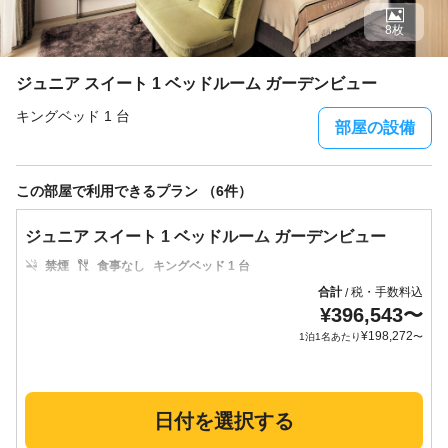
8枚
ジュニア スイート 1 ベッドルーム ガーデンビュー
キングベッド 1 台
部屋の設備
この部屋で利用できるプラン （6件）
ジュニア スイート 1 ベッドルーム ガーデンビュー
禁煙
食事なし
キングベッド 1 台
合計
税・手数料込
/
¥
396,543
〜
¥
198,272
1泊1名あたり
〜
日付を選択する