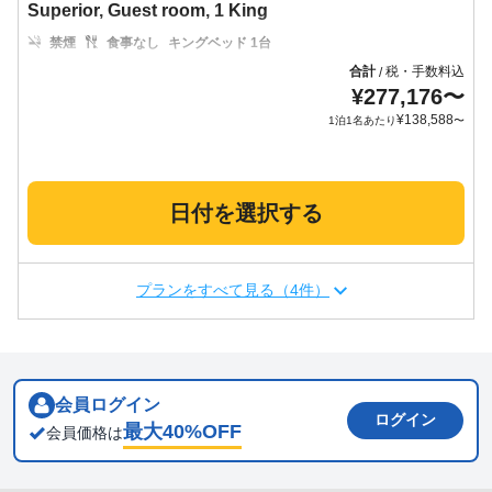
Superior, Guest room, 1 King
禁煙
食事なし
キングベッド 1台
合計
税・手数料込
/
¥
277,176
〜
¥
138,588
1泊1名あたり
〜
日付を選択する
プランをすべて見る（4件）
会員ログイン
ログイン
最大
40
%OFF
会員価格は