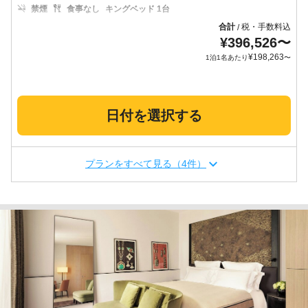
禁煙
食事なし
キングベッド 1台
合計
税・手数料込
/
¥
396,526
〜
¥
198,263
1泊1名あたり
〜
日付を選択する
プランをすべて見る（4件）