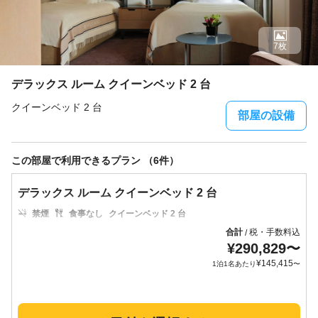
7枚
デラックス ルーム クイーンベッド 2 台
クイーンベッド 2 台
部屋の設備
この部屋で利用できるプラン （6件）
デラックス ルーム クイーンベッド 2 台
禁煙
食事なし
クイーンベッド 2 台
合計
税・手数料込
/
¥
290,829
〜
¥
145,415
1泊1名あたり
〜