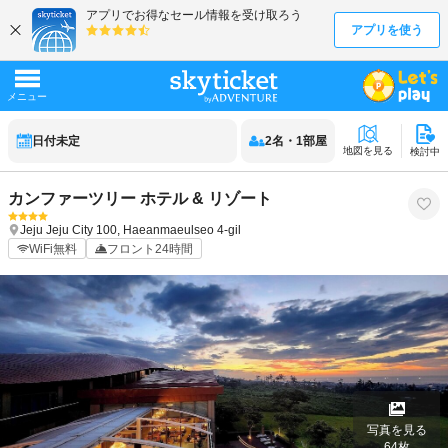
日付未定
2
名
・
1
部屋
地図を見る
検討中
カンファーツリー ホテル & リゾート
Jeju
Jeju City
100, Haeanmaeulseo 4-gil
WiFi無料
フロント24時間
写真を見る
64
枚