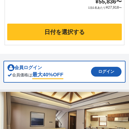
¥
55,836
〜
¥
27,918
1泊1名あたり
〜
日付を選択する
会員ログイン
ログイン
最大
40
%OFF
会員価格は