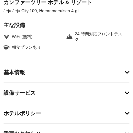
カンファーツリー ホテル & リゾート
Jeju Jeju City 100, Haeanmaeulseo 4-gil
主な設備
24 時間対応フロントデス
WiFi (無料)
ク
朝食プランあり
ア
基本情報
メ
ニ
テ
設
設備サービス
ィ
備・
テ
ラ
サ
チ
ス
ー
ホテルポリシー
や
ェ
ビ
庭
ッ
園
ス
重
ク
か