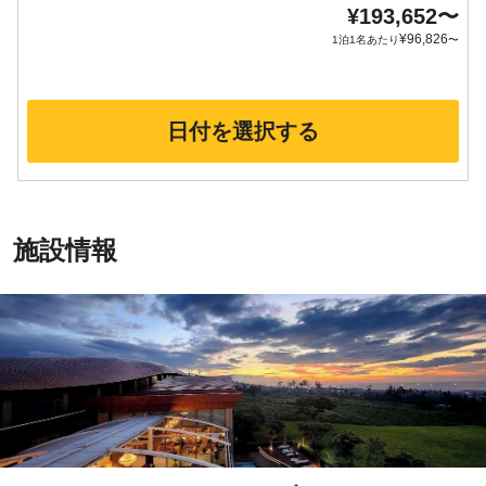
¥
193,652
〜
¥
96,826
1泊1名あたり
〜
日付を選択する
施設情報