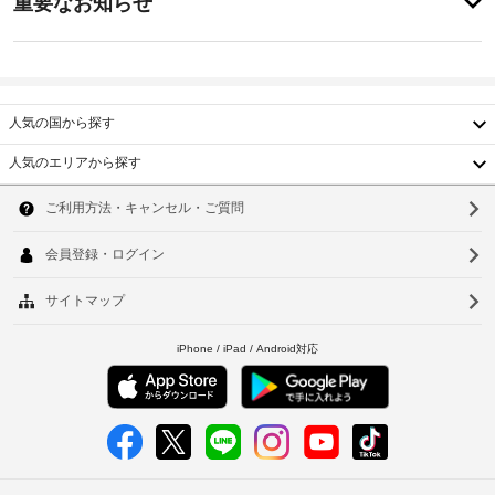
重要なお知らせ
ら
要
イ
の
バ
な
ン
眺
ン
お
15:00
め
ケ
-
を
知
ッ
深
楽
ら
人気の国から探す
ト
夜
し
せ
0
ホ
み、
人気のエリアから探す
時
WiFi 
ー
韓
朝
(無
ル
施
料)
食
国
ソ
設
な
(朝
手
ど
台
の
ウ
食
荷
を
定
ビ
湾
お
物
ル
め
ュ
使
保
中
る
釜
ッ
い
管
利
い
フ
国
サ
山
用
た
ェ)
ー
だ
規
香
仁
の
ビ
け
約
料
港
ま
ス
川
に
金
す。
従
ベ
台
(概
そ
会
っ
の
算)