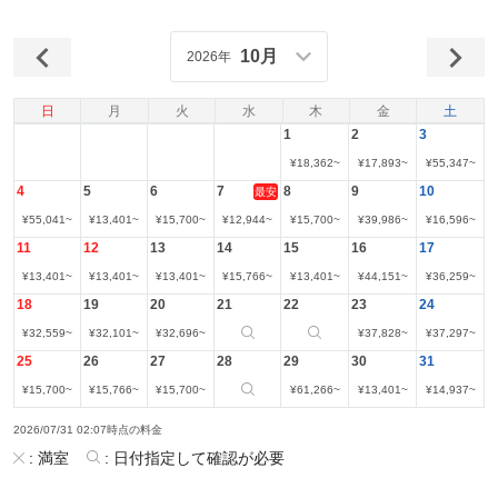
10月
2026年
日
月
火
水
木
金
土
1
2
3
¥
18,362
~
¥
17,893
~
¥
55,347
~
4
5
6
7
8
9
10
最安
¥
55,041
~
¥
13,401
~
¥
15,700
~
¥
12,944
~
¥
15,700
~
¥
39,986
~
¥
16,596
~
11
12
13
14
15
16
17
¥
13,401
~
¥
13,401
~
¥
13,401
~
¥
15,766
~
¥
13,401
~
¥
44,151
~
¥
36,259
~
18
19
20
21
22
23
24
¥
32,559
~
¥
32,101
~
¥
32,696
~
¥
37,828
~
¥
37,297
~
25
26
27
28
29
30
31
¥
15,700
~
¥
15,766
~
¥
15,700
~
¥
61,266
~
¥
13,401
~
¥
14,937
~
2026/07/31 02:07時点の料金
:
満室
:
日付指定して確認が必要