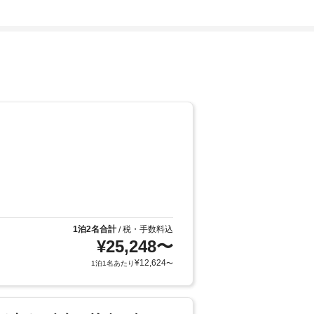
1泊2名合計
税・手数料込
/
¥
25,248
〜
¥
12,624
1泊1名あたり
〜