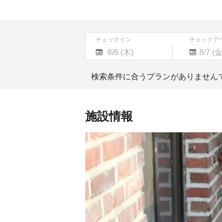
チェックイン
チェックア
Navigate
Navigate
forward
backward
検索条件に合うプランがありません
to
to
interact
interact
with
with
the
the
施設情報
calendar
calendar
and
and
select
select
a
a
date.
date.
Press
Press
the
the
question
question
mark
mark
key
key
to
to
get
get