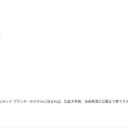
 
カンド ブランチ - ホステルに泊まれば、弘益大学校、汝矣島漢江公園まで車で 5 分