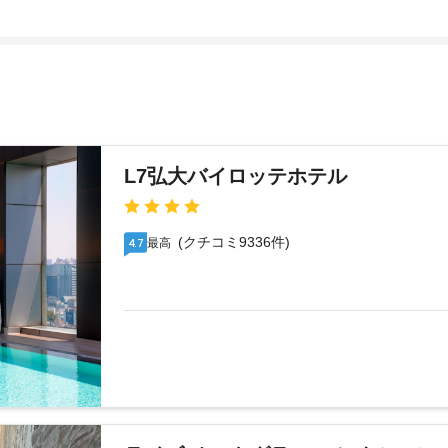
L7弘大バイロッテホテル
(クチコミ9336件)
最高
4.7