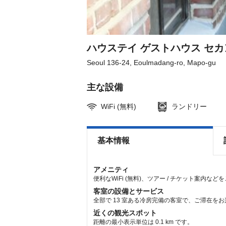
the
the
keyboard
keyboard
shortcuts
shortcuts
for
for
changing
changing
dates.
dates.
ハウステイ ゲストハウス セカン
Seoul 136-24, Eoulmadang-ro, Mapo-gu
主な設備
WiFi (無料)
ランドリー
基本情報
アメニティ
便利なWiFi (無料)、ツアー / チケット案内な
客室の設備とサービス
全部で 13 室ある冷房完備の客室で、ご滞在を
近くの観光スポット
距離の最小表示単位は 0.1 km です。