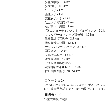
弘益大学校 - 0.4 km  
 弘大 通り - 0.5 km  
 延世大学 - 1.2 km  
 西江大学 - 1.4 km  
 梨花女子大学 - 1.9 km  
 延世大学博物館 - 2 km  
 セブランス病院 - 2 km  
 YG エンターテインメント ビルディング - 2.1 km 
 ソウル ワールドカップ競技場 - 3.6 km  
 汝矣島純福音教会 - 3.7 km  
 汝矣島漢江公園 - 3.7 km  
 ナンジ ハンガン パーク - 3.8 km  
 国民議会 - 4.2 km  
 文化放送本社 - 4.6 km  
 汝矣島公園 - 4.6 km  
アクセス可能な空港: 
金浦国際空港 (GMP) - 13 km 
 仁川国際空港 (ICN) - 54 km 
ロケーション
ソウルのホンデにあるハウステイ ゲストハウス セ
km、南大門市場まで 6.1 km の場所にあります。
周辺ガイド
弘益大学校に近接