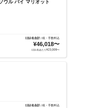
ソウル バイ マリオット
1泊2名合計
税・手数料込
/
¥
46,018
〜
¥
23,009
1泊1名あたり
〜
1泊2名合計
税・手数料込
/