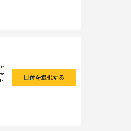
料込
〜
日付を選択する
1
〜