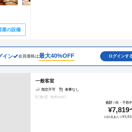
部屋の設備
最大
40
%OFF
グイン
会員価格は
ログインす
一般客室
指定不可
食事なし
合計
税・手数
/
¥
7,819
¥
3,91
1泊1名あたり