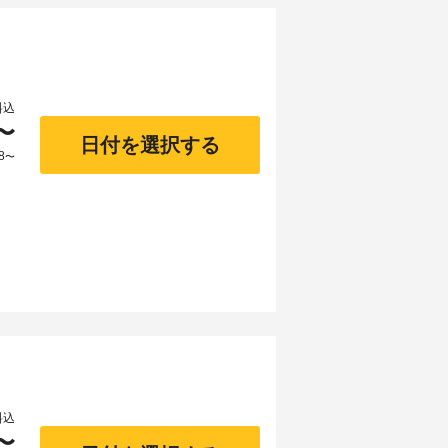
料込
〜
日付を選択する
8
〜
料込
〜