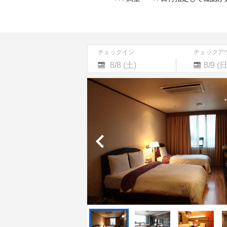
チェックイン
チェックア
Navigate
Navigate
forward
backward
to
to
interact
interact
with
with
the
the
calendar
calendar
and
and
select
select
a
a
date.
date.
Press
Press
the
the
question
question
mark
mark
key
key
to
to