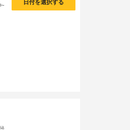
日付を選択する
3
〜
料込