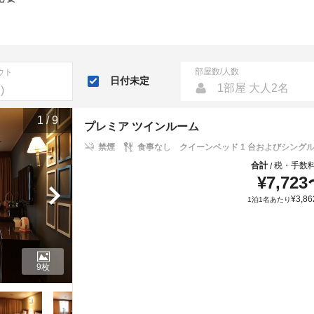
部屋数/人数
ウト
日付未定
1部屋 大人2名
1
/
9
プレミア ツインルーム
禁煙
食事なし
クイーンベッド 1 台およびシングル
合計
税・手数
/
¥
7,723
¥
3,86
1泊1名あたり
9枚