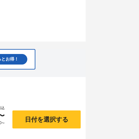
るとお得！
料込
〜
日付を選択する
0
〜