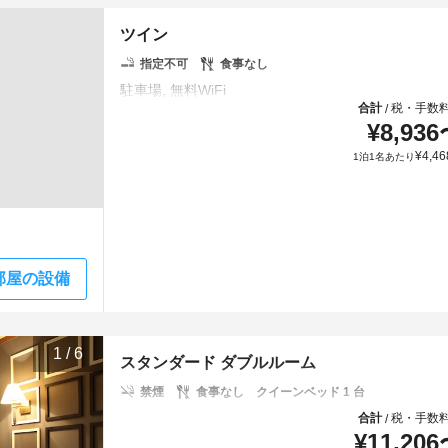
ツイン
指定不可
食事なし
合計
税・手数
/
¥
8,936
¥
4,46
1泊1名あたり
部屋の設備
1
/
6
スタンダード ダブルルーム
禁煙
食事なし
クイーンベッド 1 台
合計
税・手数
/
¥
11,206