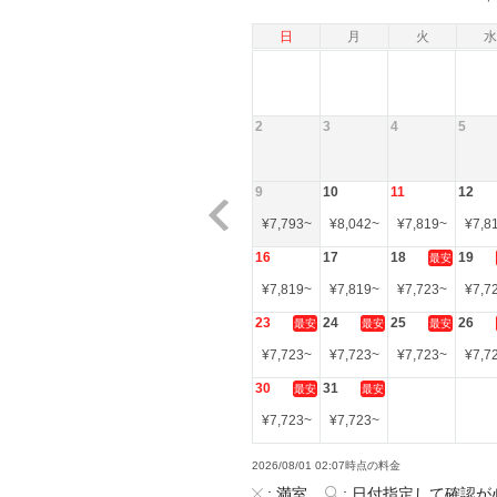
日
月
火
水
2
3
4
5
9
10
11
12
¥
7,793
~
¥
8,042
~
¥
7,819
~
¥
7,8
16
17
18
19
最安
¥
7,819
~
¥
7,819
~
¥
7,723
~
¥
7,7
23
24
25
26
最安
最安
最安
¥
7,723
~
¥
7,723
~
¥
7,723
~
¥
7,7
30
31
最安
最安
¥
7,723
~
¥
7,723
~
2026/08/01 02:07時点の料金
:
満室
:
日付指定して確認が