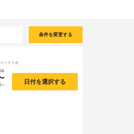
条件を変更する
ベッド 1 台
料込
〜
日付を選択する
2
〜