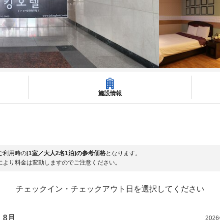
施設情報
ご利用時の
[1室／大人2名1泊]の参考価格
となります。
により料金は変動しますのでご注意ください。
チェックイン・チェックアウト日を選択してください
8月
202