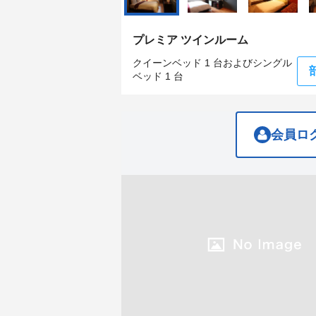
get
get
the
the
keyboard
keyboard
プレミア ツインルーム
shortcuts
shortcuts
for
for
クイーンベッド 1 台およびシングル
changing
changing
ベッド 1 台
dates.
dates.
会員ロ