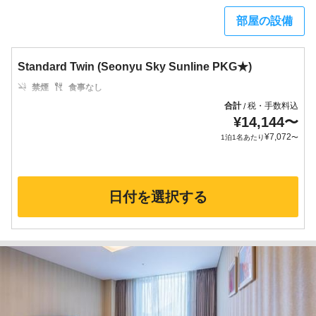
部屋の設備
Standard Twin (Seonyu Sky Sunline PKG★)
禁煙
食事なし
合計
税・手数料込
/
¥
14,144
〜
¥
7,072
1泊1名あたり
〜
日付を選択する