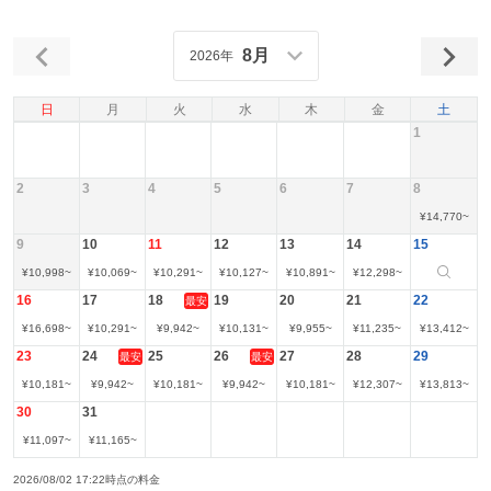
8月
2026年
日
月
火
水
木
金
土
1
2
3
4
5
6
7
8
¥
14,770
~
9
10
11
12
13
14
15
¥
10,998
~
¥
10,069
~
¥
10,291
~
¥
10,127
~
¥
10,891
~
¥
12,298
~
16
17
18
19
20
21
22
最安
¥
16,698
~
¥
10,291
~
¥
9,942
~
¥
10,131
~
¥
9,955
~
¥
11,235
~
¥
13,412
~
23
24
25
26
27
28
29
最安
最安
¥
10,181
~
¥
9,942
~
¥
10,181
~
¥
9,942
~
¥
10,181
~
¥
12,307
~
¥
13,813
~
30
31
¥
11,097
~
¥
11,165
~
2026/08/02 17:22時点の料金