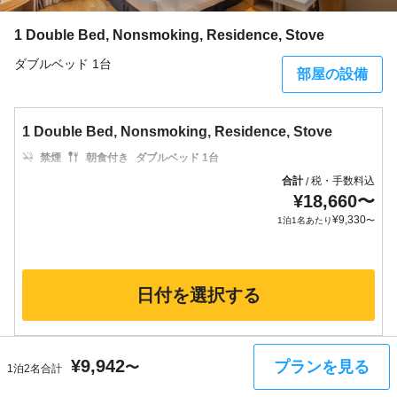
1 Double Bed, Nonsmoking, Residence, Stove
ダブルベッド 1台
部屋の設備
1 Double Bed, Nonsmoking, Residence, Stove
禁煙
朝食付き
ダブルベッド 1台
合計
税・手数料込
/
¥
18,660
〜
¥
9,330
1泊1名あたり
〜
日付を選択する
¥
9,942
プランを見る
〜
1泊2名合計
Deluxe Twin (Sunyou Sky Sunshine PKG★)