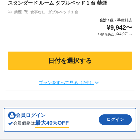
スタンダード ルーム ダブルベッド 1 台 禁煙
禁煙
食事なし
ダブルベッド 1 台
合計
税・手数料込
/
¥
9,942
〜
¥
4,971
1泊1名あたり
〜
日付を選択する
プランをすべて見る（2件）
会員ログイン
ログイン
最大
40
%OFF
会員価格は