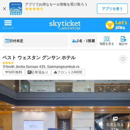
日付未定
2
名
・
1
部屋
地図を見る
検討中
ベスト ウェスタン グンサン ホテル
North Jeolla
Gunsan
435, Saemangeumbuk-ro
WiFi無料
駐車場あり
フロント24時間
写真を見る
57
枚