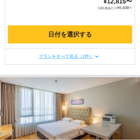
¥
12,815
〜
¥
6,408
1泊1名あたり
〜
日付を選択する
プランをすべて見る（2件）