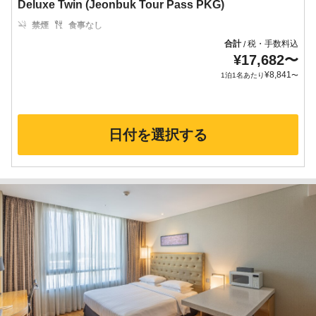
Deluxe Twin (Jeonbuk Tour Pass PKG)
禁煙
食事なし
合計
税・手数料込
/
¥
17,682
〜
¥
8,841
1泊1名あたり
〜
日付を選択する