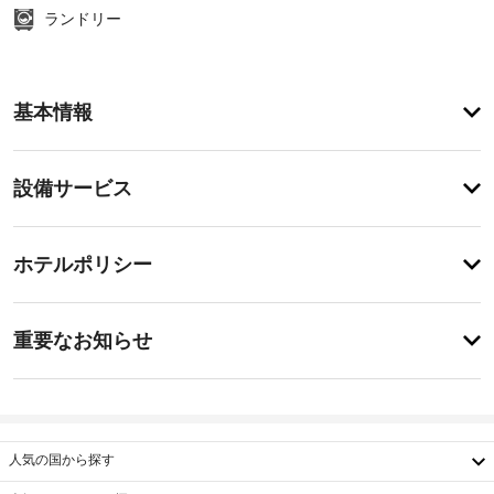
ランドリー
ア
基本情報
メ
ニ
テ
設
設備サービス
ィ
備・
自
転
サ
チ
車
ー
ホテルポリシー
レ
ェ
ビ
ン
ッ
タ
ス
重
ク
ル
重要なお知らせ
な
要
イ
ど
バ
な
ン
を
ー
お
15:00
レ
ベ
-
ク
知
キ
深
リ
ら
人気の国から探す
ュ
夜
エ
せ
0
ー
ー