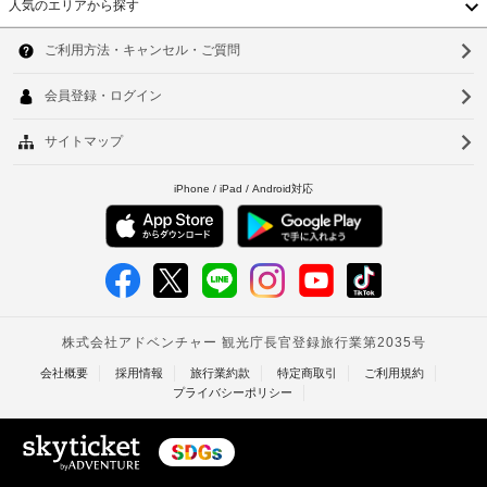
人気のエリアから探す
時
シ
グ
韓
空
ョ
リ
施
ン
港
国
ル
ソ
設
に
シ
利
台
の
ウ
ャ
ピ
用
定
ト
湾
し、
ク
ル
め
ル
ル
ニ
中
る
釜
サ
ー
ッ
利
フ
ー
国
ク
山
用
ト
ビ
エ
ッ
規
香
仁
ス
リ
プ
約
料
港
テ
ア
川
に
金
ラ
従
ベ
台
:
ス
庭
っ
や
1
ト
園
北
て、
庭
車
園
追
ナ
両
台
か
ラ
加
あ
ら
ム
ン
南
ゲ
た
の
ド
ス
タ
り
眺
高
リ
ト
め
20000
イ
ー
雄
料
を