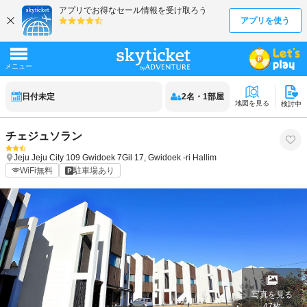
日付未定
2
名
・
1
部屋
地図を見る
検討中
チェジュソラン
Jeju
Jeju City
109 Gwidoek 7Gil 17, Gwidoek -ri Hallim
WiFi無料
駐車場あり
写真を見る
47
枚