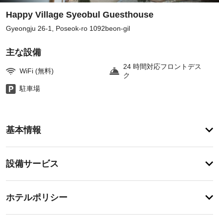
Happy Village Syeobul Guesthouse
Gyeongju 26-1, Poseok-ro 1092beon-gil
主な設備
24 時間対応フロントデス
WiFi (無料)
ク
駐車場
ア
基本情報
メ
ニ
テ
設
設備サービス
ィ
備・
こ
の
サ
チ
ゲ
ー
ホテルポリシー
ス
ェ
ビ
ト
ッ
ハ