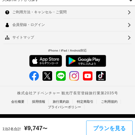
チ
韓
ェ
客
ッ
室
国
ソ
ク
の
台
ウ
イ
設
ン
備
湾
ル
時
と
中
に
釜
サ
政
ー
国
山
府
ビ
香
発
仁
ス
行
全
港
川
の
部
ベ
で 
写
台
5 
真
ト
北
室
付
あ
ナ
き
台
る
身
冷
ム
南
分
房
完
証
タ
高
備
明
¥
9,747
プランを見る
〜
1泊2名合計
イ
の
雄
書