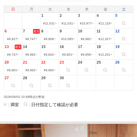
日
月
火
水
木
金
土
1
2
3
4
5
¥
11,031
~
¥
11,031
~
¥
10,977
~
¥
12,133
~
6
7
8
9
10
11
12
最安
¥
9,927
~
¥
9,747
~
¥
9,908
~
¥
10,085
~
¥
9,982
~
¥
12,327
~
13
14
15
16
17
18
19
最安
¥
9,747
~
¥
9,982
~
¥
9,842
~
¥
9,801
~
¥
9,859
~
¥
12,201
~
20
21
22
23
24
25
26
¥
9,801
~
¥
9,982
~
¥
9,982
~
27
28
29
30
2026/08/02 10:48時点の料金
:
満室
:
日付指定して確認が必要