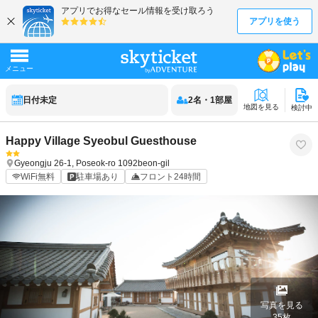
日付未定
2
名
・
1
部屋
地図を見る
検討中
Happy Village Syeobul Guesthouse
Gyeongju
26-1, Poseok-ro 1092beon-gil
WiFi無料
駐車場あり
フロント24時間
写真を見る
35
枚