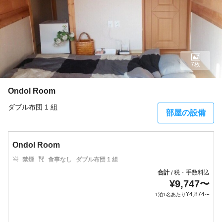
7枚
Ondol Room
ダブル布団 1 組
部屋の設備
Ondol Room
禁煙
食事なし
ダブル布団 1 組
合計
税・手数料込
/
¥
9,747
〜
¥
4,874
1泊1名あたり
〜