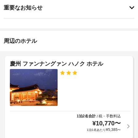
ス
特
ク
ウ
に
重要なお知らせ
ス
イ
あ
は 
コ
り
ン
2015 
ま
ー
15:00
年
せ
ヒ
に
ん
ー
施
建
周辺のホテル
シ
設
て
ョ
ら
の
れ
ッ
定
ま
プ
め
慶州 ファンナングァン ハノク ホテル
し
/
る
た。
カ
利
お
フ
用
食
ェ
規
事
の
約
軽
数
に
食
:
従
に
1
っ
は、
1泊2名合計
税・手数料込
/
ゲ
て、
¥
10,770
〜
ス
駐
追
¥
5,385
1泊1名あたり
〜
ト
車
加
ハ