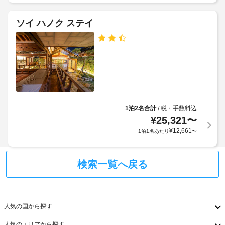
場
ゲ
ウ
(無
ス
ス
ソイ ハノク ステイ
料)
ト
に
あ
料
る
金
24
コ
が
時
ー
か
間
ヒ
か
対
ー
る
応
シ
ョ
場
フ
ッ
合
ロ
1泊2名合計
税・手数料込
/
プ 
¥
25,321
〜
が
ン
/ 
あ
ト
¥
12,661
1泊1名あたり
〜
カ
り
デ
フ
ま
ス
ェ
を
す
ク
検索一覧へ戻る
ご
場
利
合
WiFi
用
に
(無
く
よ
料)
人気の国から探す
だ
り、
さ
人気のエリアから探す
い。