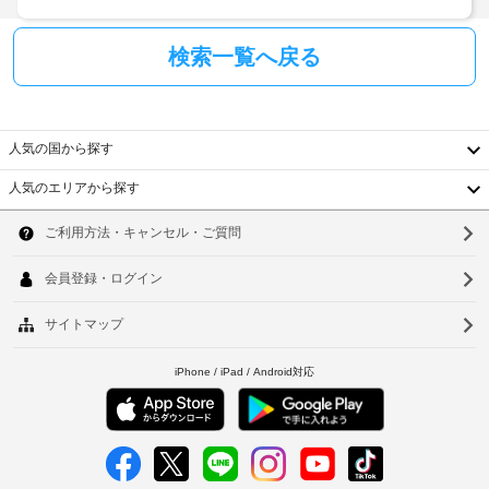
ロ
政
付
府
検索一覧へ戻る
き
発
の
行
キ
の
ッ
チ
写
人気の国から探す
ン
真
が
付
人気のエリアから探す
備
き
韓
わ
身
り、
国
ソ
分
快
適
証
台
ウ
に
明
湾
お
ル
書
過
と
中
釜
ご
付
し
国
山
随
い
た
費
香
仁
だ
用
け
港
川
精
ま
算
ベ
す。