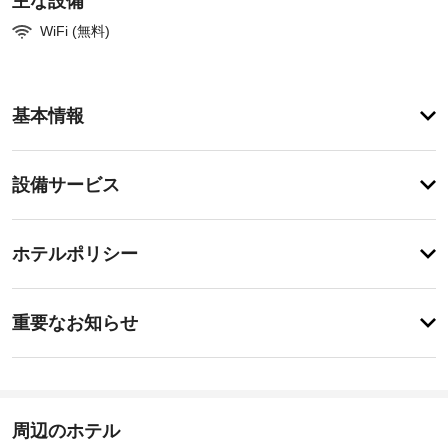
主な設備
WiFi (無料)
ア
基本情報
メ
ニ
テ
設
設備サービス
ィ
備・
テ
ラ
サ
チ
ス
ー
ホテルポリシー
か
ェ
ビ
ら
ッ
の
ス
特
ク
眺
に
重要なお知らせ
め
イ
あ
を
全
り
ン
楽
ま
館
16:00
し
せ
禁
み、
ん
煙
施
WiFi 
周辺のホテル
設
(無