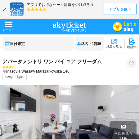
日付未定
2
名
・
1
部屋
地図を見る
検討中
アパータメントリ ワン バイ ユア フリーダム
Masovia
Warsaw
Marszalkowska 140
WiFi無料
写真を見る
71
枚