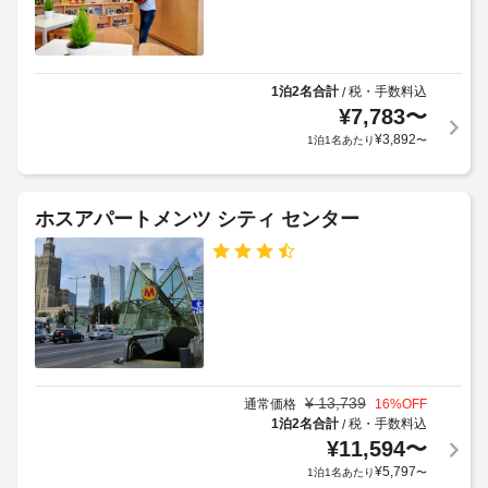
か
ッ
そ
る
ク
れ
場
ア
ぞ
れ
合
ウ
異
1泊2名合計
税・手数料込
/
が
ト
な
¥
7,783
〜
あ
る
¥
3,892
り
1泊1名あたり
〜
エ
装
ま
レ
飾
す
ベ
の
ア
場
ー
ホスアパートメンツ シティ センター
パ
合
タ
ー
に
ー
ト
よ
メ
り、
テ
ン
チ
ト
ラ
に
ェ
ス
は
ッ
冷
ク
WiFi
¥
13,739
通常価格
16
%OFF
蔵
イ
(無
1泊2名合計
税・手数料込
/
庫
ン
と
料)
¥
11,594
〜
時
コ
¥
5,797
1泊1名あたり
〜
ン
に