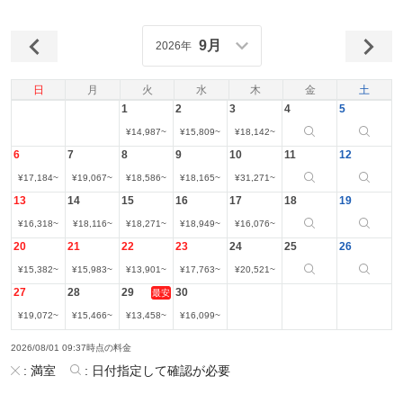
9月
2026年
日
月
火
水
木
金
土
1
2
3
4
5
¥
14,987
~
¥
15,809
~
¥
18,142
~
6
7
8
9
10
11
12
¥
17,184
~
¥
19,067
~
¥
18,586
~
¥
18,165
~
¥
31,271
~
13
14
15
16
17
18
19
¥
16,318
~
¥
18,116
~
¥
18,271
~
¥
18,949
~
¥
16,076
~
20
21
22
23
24
25
26
¥
15,382
~
¥
15,983
~
¥
13,901
~
¥
17,763
~
¥
20,521
~
27
28
29
30
最安
¥
19,072
~
¥
15,466
~
¥
13,458
~
¥
16,099
~
2026/08/01 09:37時点の料金
:
満室
:
日付指定して確認が必要