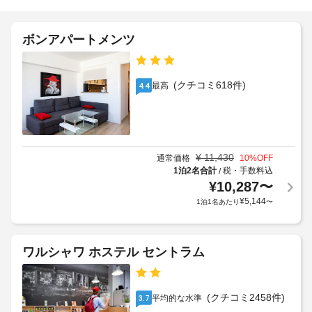
料)
エ
の
な
ク
定
ど
ス
め
ボンアパートメンツ
を
プ
る
お
レ
利
使
ス
用
い
(クチコミ618件)
最高
4.4
い
チ
規
た
ェ
約
だ
ッ
に
け
ク
従
ま
イ
っ
す。
¥
11,430
通常価格
10
%OFF
ン
て、
1泊2名合計
税・手数料込
/
客
追
¥
10,287
〜
室
加
エ
¥
5,144
1泊1名あたり
〜
の
ゲ
ク
設
ス
ス
備
ト
プ
と
ワルシャワ ホステル セントラム
料
レ
サ
金
ス
ー
が
チ
ビ
(クチコミ2458件)
平均的な水準
3.7
か
ェ
ス