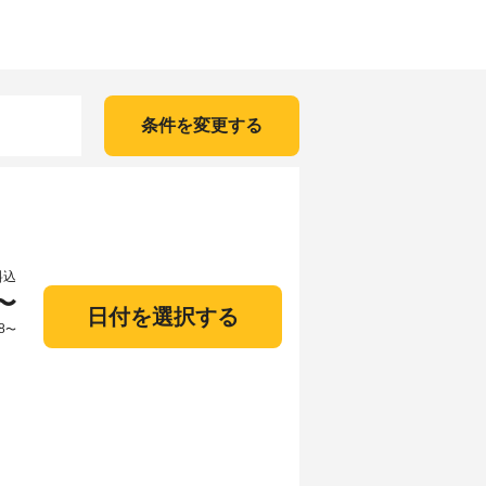
条件を変更する
料込
〜
日付を選択する
8
〜