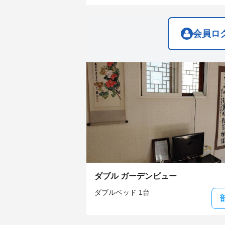
get
get
the
the
keyboard
keyboard
shortcuts
shortcuts
会員ロ
for
for
changing
changing
dates.
dates.
ダブル ガーデンビュー
ダブルベッド 1台