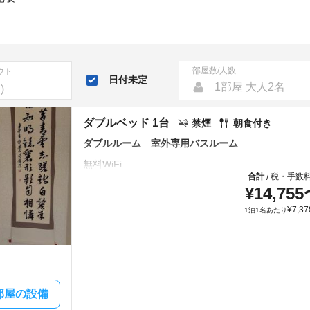
部屋数/人数
ウト
日付未定
1部屋 大人2名
ダブルベッド 1台
禁煙
朝食付き
ダブルルーム 室外専用バスルーム
合計
税・手数
/
¥
14,755
¥
7,37
1泊1名あたり
部屋の設備