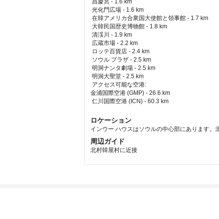
 昌慶宮 - 1.6 km  
 光化門広場 - 1.6 km  
 在韓アメリカ合衆国大使館と領事館 - 1.7 km  
 大韓民国歴史博物館 - 1.8 km  
 清渓川 - 1.9 km  
 広蔵市場 - 2.2 km  
 ロッテ百貨店 - 2.4 km  
 ソウル プラザ - 2.5 km  
 明洞ナンタ劇場 - 2.5 km  
 明洞大聖堂 - 2.5 km  
アクセス可能な空港: 
金浦国際空港 (GMP) - 26.6 km 
 仁川国際空港 (ICN) - 60.3 km 
ロケーション
インウー ハウスはソウルの中心部にあります。北村韓
周辺ガイド
北村韓屋村に近接