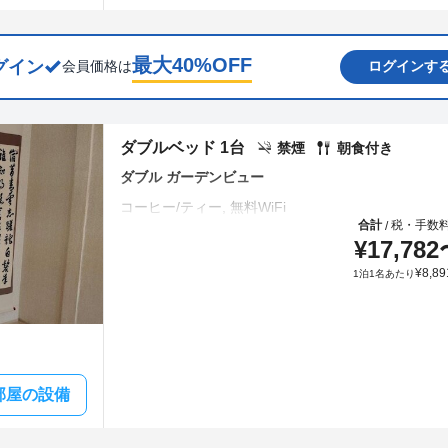
最大
40
%OFF
グイン
会員価格は
ログインす
ダブルベッド 1台
禁煙
朝食付き
ダブル ガーデンビュー
合計
税・手数
/
¥
17,782
¥
8,89
1泊1名あたり
部屋の設備