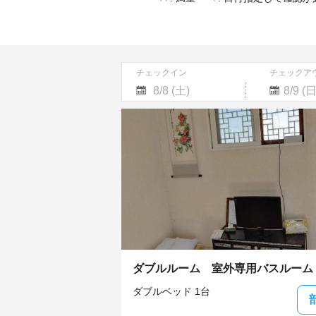
チェックイン
チェックア
Navigate
Navigate
forward
backward
to
to
interact
interact
with
with
the
the
calendar
calendar
and
and
select
select
a
a
date.
date.
Press
Press
the
the
ダブルルーム 室外専用バスルーム
question
question
mark
mark
ダブルベッド 1台
key
key
to
to