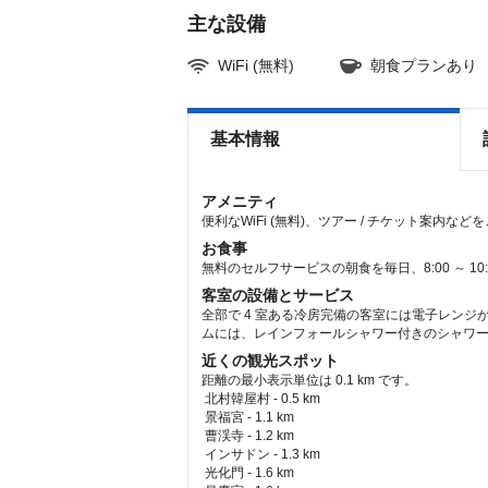
主な設備
WiFi (無料)
朝食プランあり
基本情報
アメニティ
便利なWiFi (無料)、ツアー / チケット案内な
お食事
無料のセルフサービスの朝食を毎日、8:00 ～ 1
客室の設備とサービス
全部で 4 室ある冷房完備の客室には電子レンジ
ムには、レインフォールシャワー付きのシャワー
近くの観光スポット
距離の最小表示単位は 0.1 km です。
北村韓屋村 - 0.5 km  
 景福宮 - 1.1 km  
 曹渓寺 - 1.2 km  
 インサドン - 1.3 km  
 光化門 - 1.6 km  