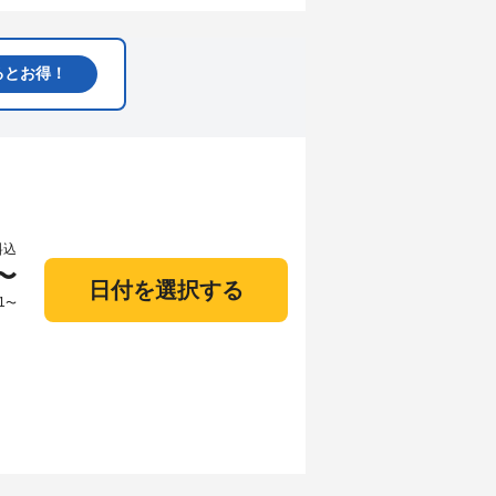
るとお得！
料込
〜
日付を選択する
1
〜