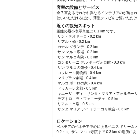
客室の設備とサービス
全 7 室あるそれぞれ異なるインテリアのが施され
使いいただけるほか、薄型テレビをご覧いただ
近くの観光スポット
距離の最小表示単位は 0.1 km です。
サン・テオドーロ - 0.2 km  
 リアルト橋 - 0.2 km  
 カナル グランデ - 0.2 km  
 サン マルコ広場 - 0.2 km  
 サン マルコ寺院 - 0.3 km  
 コンタリーニ デル ボーヴォロ館 - 0.3 km  
 サン マルコの鐘楼 - 0.4 km  
 コッレール博物館 - 0.4 km  
 マリブラン劇場 - 0.4 km  
 マルコ ポーロの家 - 0.4 km  
 ドゥカーレ宮殿 - 0.5 km  
 キエーザ・ディ・サンタ・マリア・フォルモーザ - 0
 テアトロ・ラ・フェニーチェ - 0.5 km  
 リアルト市場 - 0.5 km  
 サンタ マリア デイ ミラーコリ教会 - 0.6 km  
ロケーション
ベネチアのベネチア中心にあるベニス ドリーム 
0.2 km、サン マルコ寺院まで 0.3 km の場所