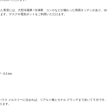
た客室には、大型冷蔵庫 / 冷凍庫、コンロなどが備わった簡易キッチンがあり、ゆった
けます。デスクや電気ポットをご利用いただけます。
.5 km  
ハウス メルスリーに泊まれば、リアルト橋とカナル グランデまで歩いて 5 分です。
にあります。