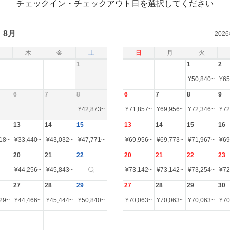
チェックイン・チェックアウト日を選択してください
8月
202
木
金
土
日
月
火
1
1
2
¥
50,840
~
¥
65
6
7
8
6
7
8
9
¥
42,873
~
¥
71,857
~
¥
69,956
~
¥
72,346
~
¥
72
13
14
15
13
14
15
16
18
~
¥
33,440
~
¥
43,032
~
¥
47,771
~
¥
69,956
~
¥
69,773
~
¥
71,967
~
¥
69
20
21
22
20
21
22
23
¥
44,256
~
¥
45,843
~
¥
73,142
~
¥
73,142
~
¥
73,254
~
¥
72
27
28
29
27
28
29
30
29
~
¥
44,466
~
¥
45,444
~
¥
50,840
~
¥
70,063
~
¥
70,063
~
¥
70,063
~
¥
70