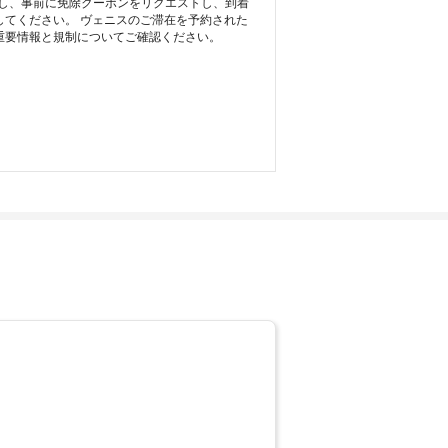
ただし、事前に免除クーポンをリクエストし、到着
セスしてください。 ヴェニスのご滞在を予約された
アクセスして、市の重要情報と規制についてご確認ください。