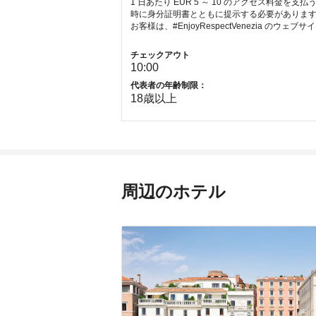
1 日あたり EUR 5 ～ 10 のアクセス
時に身分証明書とともに提示する必要があります。対
お客様は、#EnjoyRespectVenezia のウェブサイ
チェックアウト
10:00
代表者の年齢制限：
18
歳以上
周辺のホテル