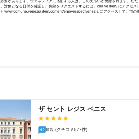
料金を支払う必要があります。ヴェネツィアに宿泊する人は、この支払いが免除されます。
象となる日付を確認し、免除をリクエストするには、cda.ve.it/en/ にアク
ト www.comune.venezia.it/en/content/enjoyrespectvenezia に
ザ セント レジス ベニス
(クチコミ577件)
最高
4.9