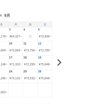
9月
6年
水
木
金
土
3
4
5
,178
~
¥
64,327
~
¥
73,938
~
10
11
12
,004
~
¥
72,004
~
¥
73,756
~
¥
72,795
~
17
18
19
,146
~
¥
71,332
~
¥
72,295
~
¥
75,648
~
24
25
26
,295
~
¥
75,131
~
¥
75,532
~
¥
75,648
~
,063
~