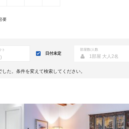
必要
部屋数/人数
ウト
日付未定
1部屋 大人2名
でした。条件を変えて検索してください。