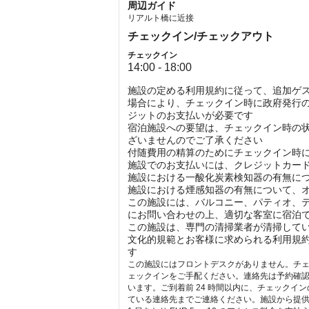
周辺ガイド
リアルト橋に近接
チェックイン/チェックアウト
チェックイン
14:00 - 18:00
施設の定める利用規約に従って、追加ゲ
場合により、チェックイン時に政府発行の
ジットのお支払いが必要です
宿泊施設への要望は、チェックイン時の
ざいませんのでご了承ください
付随費用の精算のためにチェックイン時
施設でのお支払いには、クレジットカー
施設における一酸化炭素検知器の有無に
施設における煙感知器の有無について、
この施設には、バルコニー、パティオ、
にお問い合わせの上、適切な客室に宿泊
この施設は、専門の清掃業者が清掃して
文化的規範とお客様に求められる利用規
す
この施設にはフロントデスクがありません。チェックイン
ェックインをご手配ください。連絡先は予約確認
います。ご到着前 24 時間以内に、チェック
ている連絡先までご連絡ください。施設から提供