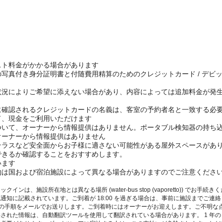
スト料金がかかる場合があります
写真付き身分証明書と付随費用精算のためのクレジットカード / デビ
状況によりご希望に添えない場合があり、内容によっては追加料金が発
に確認されるクレジットカードの名義は、客室の予約者名と一致する必
ド、現金をご利用いただけます
ついて、オーナーから情報提供はありません。ポータブル検知器の持ち
オーナーから情報提供はありません
テラスなど安全面からお子様に適さない可能性がある屋外スペースがあ
できるか確認することをおすすめします。
います
約は国および宿泊施設によって異なる場合がありますのでご注意くださ
は、施設所在地とは異なる場所 (water-bus stop (vaporetto)) でお
通知に記載されています。ご到着が 18:00 を過ぎる場合は、事前に施設までご連
インの手順をメールでお送りします。ご到着時にはオーナーがお迎えします。ご不明
された情報は、自動翻訳ツールを使用して翻訳されている場合があります。 1 年の