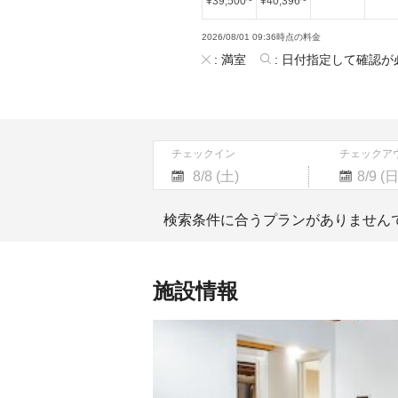
¥
39,500
~
¥
40,396
~
2026/08/01 09:36時点の料金
:
満室
:
日付指定して確認が
チェックイン
チェックア
Navigate
Navigate
forward
backward
検索条件に合うプランがありません
to
to
interact
interact
with
with
the
the
施設情報
calendar
calendar
and
and
select
select
a
a
date.
date.
Press
Press
the
the