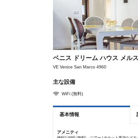
question
question
mark
mark
key
key
to
to
get
get
the
the
keyboard
keyboard
shortcuts
shortcuts
for
for
changing
changing
dates.
dates.
ベニス ドリーム ハウス メル
VE Venice San Marco 4960
主な設備
WiFi (無料)
基本情報
アメニティ
便利なWiFi (無料)、ツアー / チケット案内な