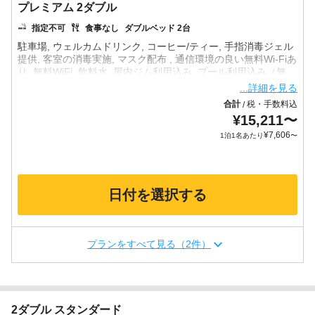
プレミアム 2ダブル
指定不可
食事なし
ダブルベッド 2台
駐車場, ウェルカムドリンク, コーヒー/ティー, 手指消毒ジェル
提供, 客室の消毒実施, マスク配布 , 通信環境の良い無料Wi-Fiあ
り, 無料WiFi, 飲料水, 屋内ジム利用込み, プール利用込み（無
...詳細を見る
合計
税・手数料込
/
¥
15,211
〜
¥
7,606
1泊1名あたり
〜
日付を選択する
プランをすべて見る（2件）
2ダブル スタンダード