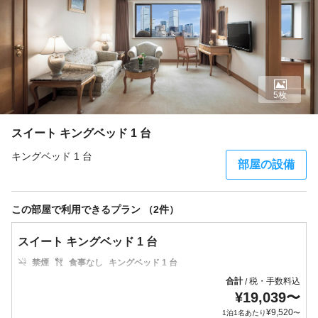
5枚
スイート キングベッド 1 台
キングベッド 1 台
部屋の設備
この部屋で利用できるプラン （2件）
スイート キングベッド 1 台
禁煙
食事なし
キングベッド 1 台
合計
税・手数料込
/
¥
19,039
〜
¥
9,520
1泊1名あたり
〜