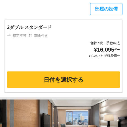
部屋の設備
2ダブル スタンダード
指定不可
朝食付き
合計
税・手数料込
/
¥
16,095
〜
¥
8,048
1泊1名あたり
〜
日付を選択する