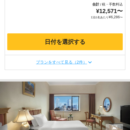
合計
税・手数料込
/
¥
12,571
〜
¥
6,286
1泊1名あたり
〜
日付を選択する
プランをすべて見る（2件）