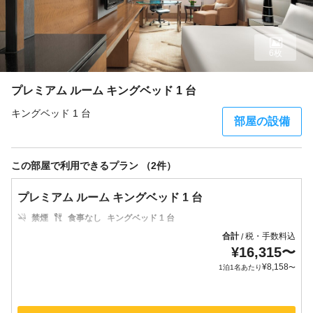
6枚
プレミアム ルーム キングベッド 1 台
キングベッド 1 台
部屋の設備
この部屋で利用できるプラン （2件）
プレミアム ルーム キングベッド 1 台
禁煙
食事なし
キングベッド 1 台
合計
税・手数料込
/
¥
16,315
〜
¥
8,158
1泊1名あたり
〜