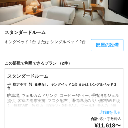
スタンダードルーム
キングベッド 1台 または シングルベッド 2台
部屋の設備
この部屋で利用できるプラン （2件）
スタンダードルーム
指定不可
食事なし
キングベッド 1台 または シングルベッド 2
台
駐車場, ウェルカムドリンク, コーヒー/ティー, 手指消毒ジェル
提供, 客室の消毒実施, マスク配布 , 通信環境の良い無料Wi-Fiあ
り, 無料WiFi, 飲料水, 屋内ジム利用込み, プール利用込み（無
...詳細を見る
合計
税・手数料込
/
¥
11,618
〜