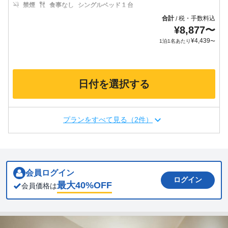
禁煙
食事なし
シングルベッド 1 台
合計
税・手数料込
/
¥
8,877
〜
¥
4,439
1泊1名あたり
〜
日付を選択する
プランをすべて見る（2件）
会員ログイン
ログイン
最大
40
%OFF
会員価格は