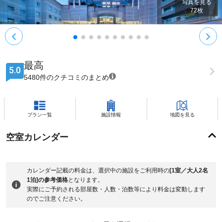
写真を見る
72
枚
最高
5.0
5480件のクチコミのまとめ
プラン一覧
施設情報
地図を見る
空室カレンダー
カレンダー記載の料金は、選択中の施設をご利用時の
[1室／大人2名
1泊]の参考価格
となります。
実際にご予約される部屋数・人数・泊数等により料金は変動します
のでご注意ください。