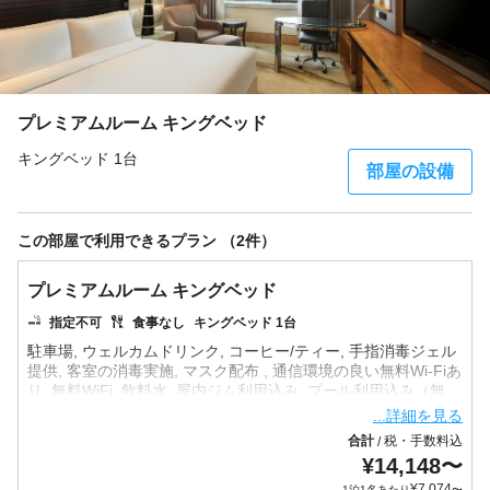
プレミアムルーム キングベッド
キングベッド 1台
部屋の設備
この部屋で利用できるプラン （2件）
プレミアムルーム キングベッド
指定不可
食事なし
キングベッド 1台
駐車場, ウェルカムドリンク, コーヒー/ティー, 手指消毒ジェル
提供, 客室の消毒実施, マスク配布 , 通信環境の良い無料Wi-Fiあ
り, 無料WiFi, 飲料水, 屋内ジム利用込み, プール利用込み（無
...詳細を見る
合計
税・手数料込
/
¥
14,148
〜
¥
7,074
1泊1名あたり
〜