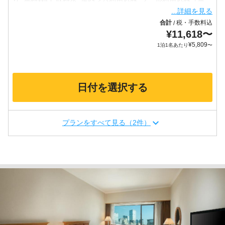
...詳細を見る
合計
税・手数料込
/
¥
11,618
〜
¥
5,809
1泊1名あたり
〜
日付を選択する
プランをすべて見る（2件）