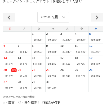
チェックイン・チェックアウト日を選択してください
9月
2026年
日
月
火
水
木
金
土
1
2
3
4
5
¥
9,399
~
¥
9,165
~
¥
9,523
~
¥
9,380
~
¥
10,218
~
6
7
8
9
10
11
12
¥
9,451
~
¥
9,647
~
¥
9,284
~
¥
9,858
~
¥
9,532
~
¥
10,122
~
¥
9,896
~
13
14
15
16
17
18
19
¥
9,279
~
¥
9,072
~
¥
10,330
~
¥
9,435
~
¥
9,647
~
¥
9,775
~
¥
10,122
~
20
21
22
23
24
25
26
最安
¥
8,975
~
¥
9,402
~
¥
9,213
~
¥
9,750
~
¥
9,532
~
¥
10,122
~
¥
10,015
~
27
28
29
30
¥
9,278
~
¥
9,072
~
¥
9,279
~
¥
11,497
~
2026/07/31 02:04時点の料金
:
満室
:
日付指定して確認が必要