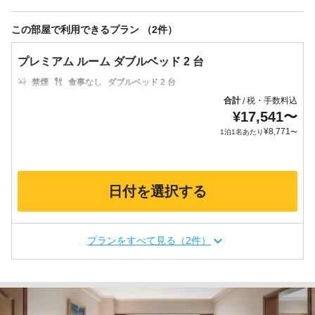
この部屋で利用できるプラン （2件）
プレミアム ルーム ダブルベッド 2 台
禁煙
食事なし
ダブルベッド 2 台
合計
税・手数料込
/
¥
17,541
〜
¥
8,771
1泊1名あたり
〜
日付を選択する
プランをすべて見る（2件）