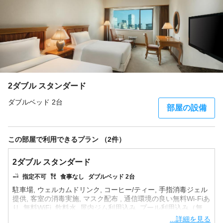
2ダブル スタンダード
ダブルベッド 2台
部屋の設備
この部屋で利用できるプラン （2件）
2ダブル スタンダード
指定不可
食事なし
ダブルベッド 2台
駐車場, ウェルカムドリンク, コーヒー/ティー, 手指消毒ジェル
提供, 客室の消毒実施, マスク配布 , 通信環境の良い無料Wi-Fiあ
り, 無料WiFi, 飲料水, 屋内ジム利用込み, プール利用込み（無
...詳細を見る