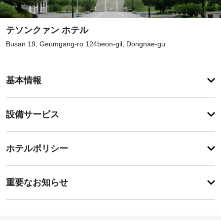
テソンクァン ホテル
Busan 19, Geumgang-ro 124beon-gil, Dongnae-gu
登
録
基本情報
が
あ
り
登
ま
設備サービス
録
せ
が
ん
あ
チ
り
ホテルポリシー
ま
ェ
せ
ッ
ん
特
ク
に
重要なお知らせ
イ
あ
り
ン
ま
17:00
せ