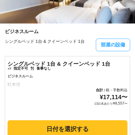
ビジネスルーム
シングルベッド 1台 & クイーンベッド 1台
部屋の設備
シングルベッド 1台 & クイーンベッド 1台
指定不可
食事なし
ビジネスルーム
合計
税・手数料込
/
¥
17,114
〜
¥
8,557
1泊1名あたり
〜
日付を選択する