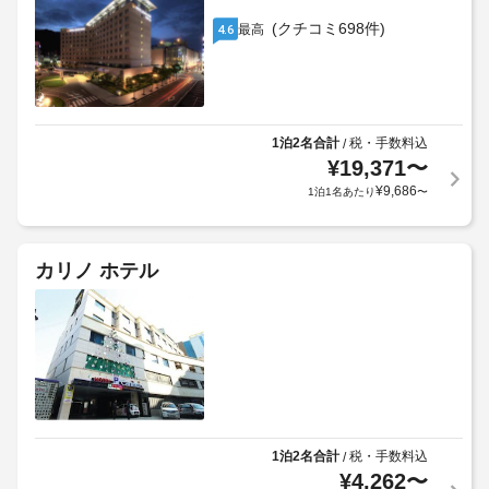
(クチコミ698件)
最高
4.6
1泊2名合計
税・手数料込
/
¥
19,371
〜
¥
9,686
1泊1名あたり
〜
カリノ ホテル
1泊2名合計
税・手数料込
/
¥
4,262
〜