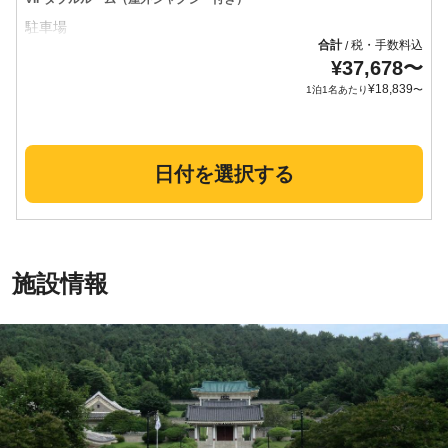
合計
税・手数料込
/
¥
37,678
〜
¥
18,839
1泊1名あたり
〜
日付を選択する
施設情報