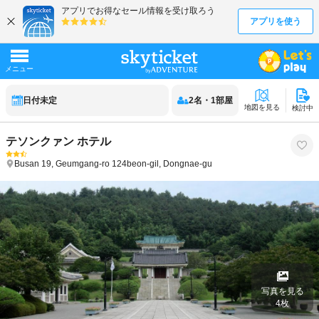
日付未定
2
名
・
1
部屋
地図を見る
検討中
テソンクァン ホテル
Busan
19, Geumgang-ro 124beon-gil, Dongnae-gu
写真を見る
4
枚