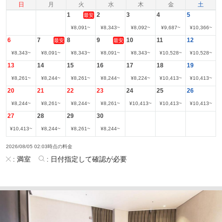
日
月
火
水
木
金
土
1
2
3
4
5
最安
¥
8,091
~
¥
8,343
~
¥
8,092
~
¥
9,687
~
¥
10,366
~
6
7
8
9
10
11
12
最安
最安
¥
8,343
~
¥
8,091
~
¥
8,343
~
¥
8,091
~
¥
8,343
~
¥
10,528
~
¥
10,528
~
13
14
15
16
17
18
19
¥
8,261
~
¥
8,244
~
¥
8,261
~
¥
8,244
~
¥
8,224
~
¥
10,413
~
¥
10,413
~
20
21
22
23
24
25
26
¥
8,244
~
¥
8,261
~
¥
8,244
~
¥
8,261
~
¥
10,413
~
¥
10,413
~
¥
10,413
~
27
28
29
30
¥
10,413
~
¥
8,244
~
¥
8,261
~
¥
8,244
~
2026/08/05 02:03時点の料金
:
満室
:
日付指定して確認が必要