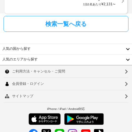
¥
2,131
1泊1名あたり
〜
検索一覧へ戻る
人気の国から探す
人気のエリアから探す
韓
国
ソ
台
ウ
湾
ル
中
釜
国
山
香
仁
港
川