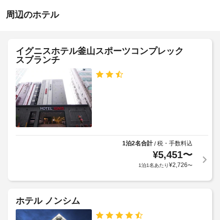
ん
チ
周辺のホテル
ェ
ッ
ク
イグニスホテル釜山スポーツコンプレック
ア
スブランチ
ウ
ト
12:00
1泊2名合計
税・手数料込
/
¥
5,451
〜
¥
2,726
1泊1名あたり
〜
ホテル ノンシム