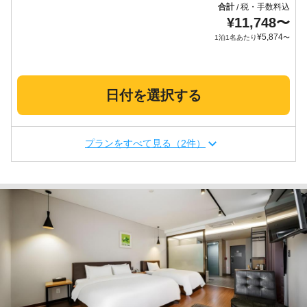
合計
税・手数料込
/
¥
11,748
〜
¥
5,874
1泊1名あたり
〜
日付を選択する
プランをすべて見る（2件）