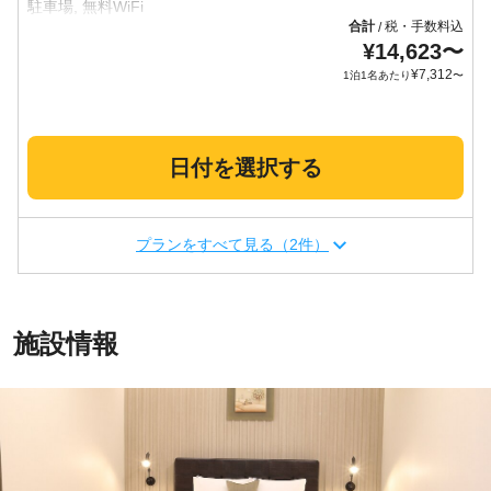
合計
税・手数料込
/
¥
14,623
〜
¥
7,312
1泊1名あたり
〜
日付を選択する
プランをすべて見る（2件）
施設情報