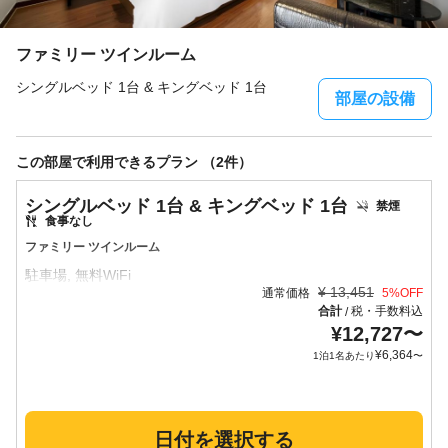
ファミリー ツインルーム
シングルベッド 1台 & キングベッド 1台
部屋の設備
この部屋で利用できるプラン （2件）
シングルベッド 1台 & キングベッド 1台
禁煙
食事なし
ファミリー ツインルーム
¥
13,451
通常価格
5
%OFF
合計
税・手数料込
/
¥
12,727
〜
¥
6,364
1泊1名あたり
〜
日付を選択する