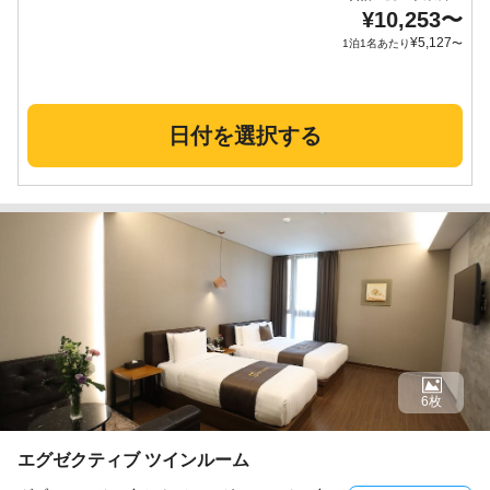
¥
10,253
〜
¥
5,127
1泊1名あたり
〜
日付を選択する
6枚
エグゼクティブ ツインルーム