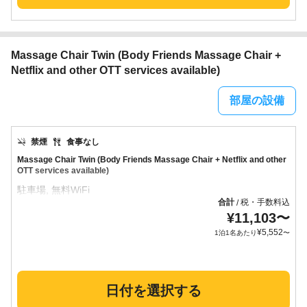
Massage Chair Twin (Body Friends Massage Chair +
Netflix and other OTT services available)
部屋の設備
禁煙
食事なし
Massage Chair Twin (Body Friends Massage Chair + Netflix and other
OTT services available)
合計
税・手数料込
/
¥
11,103
〜
¥
5,552
1泊1名あたり
〜
日付を選択する