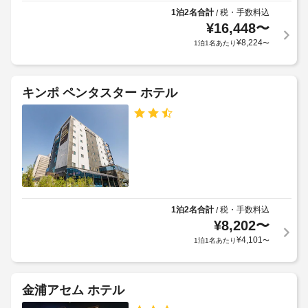
ー
WiFi 
規
1泊2名合計
税・手数料込
/
ビ
(無
¥
16,448
〜
約
料)、
ス
に
¥
8,224
1泊1名あたり
〜
コ
従
ン
食
っ
シ
料
て、
ェ
キンポ ペンタスター ホテル
品
ル
追
店
ジ
加
ュ 
/
ゲ
サ
コ
ス
ー
ン
ト
ビ
ビ
料
ス
ニ
な
金
エ
ど
が
の
ン
1泊2名合計
税・手数料込
/
か
設
¥
8,202
〜
ス
か
備
ス
¥
4,101
1泊1名あたり
〜
る
を
ト
場
ご
ア
利
合
用
が
金浦アセム ホテル
い
会
あ
た