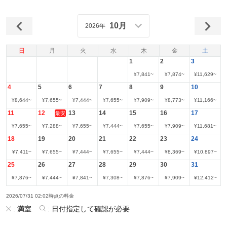
10月
2026年
日
月
火
水
木
金
土
1
2
3
¥
7,841
~
¥
7,874
~
¥
11,629
~
4
5
6
7
8
9
10
¥
8,644
~
¥
7,655
~
¥
7,444
~
¥
7,655
~
¥
7,909
~
¥
8,773
~
¥
11,166
~
11
12
13
14
15
16
17
最安
¥
7,655
~
¥
7,288
~
¥
7,655
~
¥
7,444
~
¥
7,655
~
¥
7,909
~
¥
11,681
~
18
19
20
21
22
23
24
¥
7,411
~
¥
7,655
~
¥
7,444
~
¥
7,655
~
¥
7,444
~
¥
8,369
~
¥
10,897
~
25
26
27
28
29
30
31
¥
7,876
~
¥
7,444
~
¥
7,841
~
¥
7,308
~
¥
7,876
~
¥
7,909
~
¥
12,412
~
2026/07/31 02:02時点の料金
:
満室
:
日付指定して確認が必要