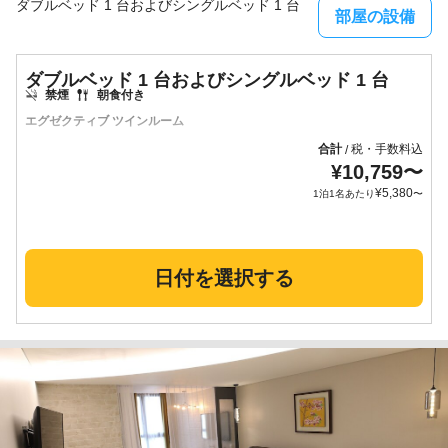
ダブルベッド 1 台およびシングルベッド 1 台
部屋の設備
ダブルベッド 1 台およびシングルベッド 1 台
禁煙
朝食付き
エグゼクティブ ツインルーム
合計
税・手数料込
/
¥
10,759
〜
¥
5,380
1泊1名あたり
〜
日付を選択する