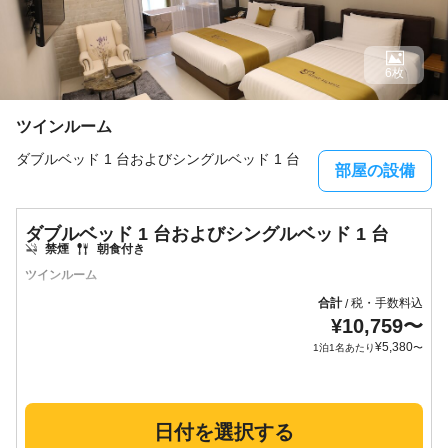
6枚
ツインルーム
ダブルベッド 1 台およびシングルベッド 1 台
部屋の設備
ダブルベッド 1 台およびシングルベッド 1 台
禁煙
朝食付き
ツインルーム
合計
税・手数料込
/
¥
10,759
〜
¥
5,380
1泊1名あたり
〜
日付を選択する