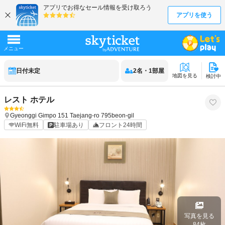
日付未定
2
名
・
1
部屋
地図を見る
検討中
レスト ホテル
Gyeonggi
Gimpo
151 Taejang-ro 795beon-gil
WiFi無料
駐車場あり
フロント24時間
写真を見る
84
枚