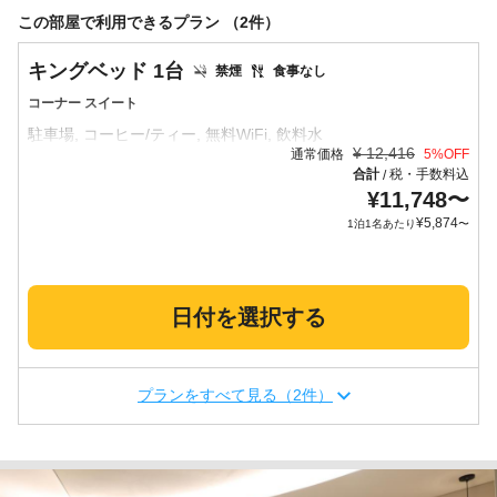
この部屋で利用できるプラン （2件）
キングベッド 1台
禁煙
食事なし
コーナー スイート
¥
12,416
通常価格
5
%OFF
合計
税・手数料込
/
¥
11,748
〜
¥
5,874
1泊1名あたり
〜
日付を選択する
プランをすべて見る（2件）