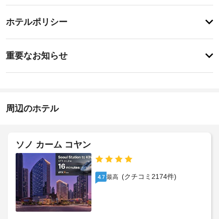
ィ
サ
チ
ッ
ー
ホテルポリシー
ト
ェ
ビ
ネ
ッ
ス
ス
特
ク
セ
に
重要なお知らせ
ン
イ
あ
タ
バ
り
ン
ー
ま
ン
19:00
な
せ
ケ
-
ど
ん
ッ
指
の
周辺のホテル
ト
定
レ
な
ホ
ク
し
リ
ー
エ
ル
ソノ カーム コヤン
施
ー
設
シ
手
ョ
の
荷
ン
定
(クチコミ2174件)
最高
4.7
設
物
め
備
保
る
の
管
利
ほ
サ
用
か、