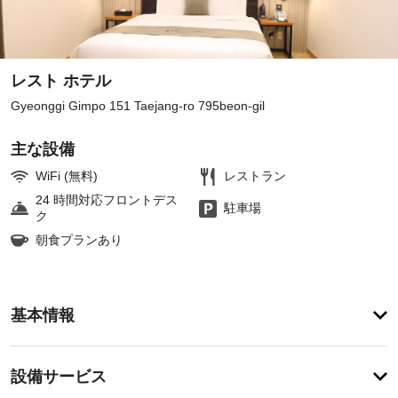
レスト ホテル
Gyeonggi Gimpo 151 Taejang-ro 795beon-gil
主な設備
WiFi (無料)
レストラン
24 時間対応フロントデス
駐車場
ク
朝食プランあり
ア
基本情報
メ
ニ
テ
設
設備サービス
ィ
備・
フ