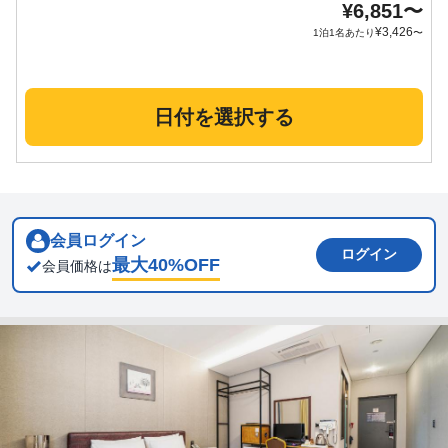
¥
6,851
〜
¥
3,426
1泊1名あたり
〜
日付を選択する
会員ログイン
ログイン
最大
40
%OFF
会員価格は