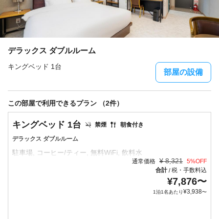
デラックス ダブルルーム
キングベッド 1台
部屋の設備
この部屋で利用できるプラン （2件）
キングベッド 1台
禁煙
朝食付き
デラックス ダブルルーム
¥
8,321
通常価格
5
%OFF
合計
税・手数料込
/
¥
7,876
〜
¥
3,938
1泊1名あたり
〜