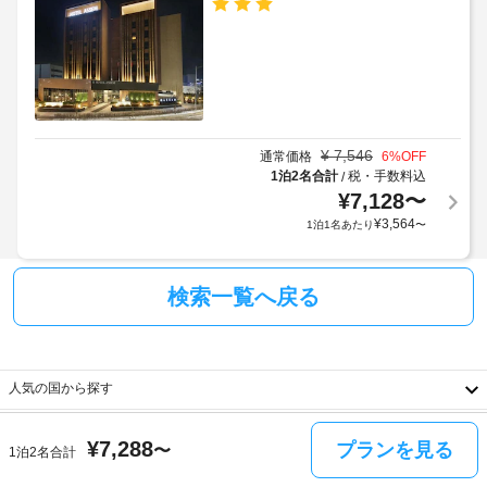
議
り
だ
室
ま
け
の
す
ま
数
す。
場
:
合
お
1
に
食
よ
事
¥
7,546
通常価格
6
%OFF
ビ
り、
レ
1泊2名合計
税・手数料込
/
ジ
ス
チ
¥
7,128
〜
ト 
ネ
ェ
¥
3,564
1泊1名あたり
〜
ホ
ス
ッ
テ
セ
ク
ル
ン
イ
で
検索一覧へ戻る
タ
ン
の
ー
お
時
食
に
事
政
共
人気の国から探す
は
府
用
レ
発
電
人気のエリアから探す
ス
韓
行
子
¥
7,288
プランを見る
ト
〜
1泊2名合計
ラ
の
レ
国
ソ