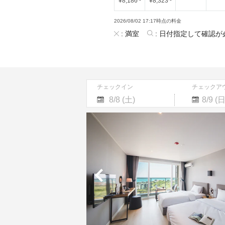
¥
8,186
~
¥
8,323
~
2026/08/02 17:17時点の料金
:
満室
:
日付指定して確認が
チェックイン
チェックア
Navigate
Navigate
forward
backward
to
to
interact
interact
with
with
the
the
calendar
calendar
and
and
select
select
a
a
date.
date.
Press
Press
the
the