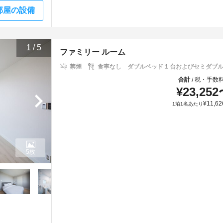
部屋の設備
1
/
5
ファミリー ルーム
禁煙
食事なし
ダブルベッド 1 台およびセミダブル布
合計
税・手数
/
¥
23,252
¥
11,62
1泊1名あたり
5枚