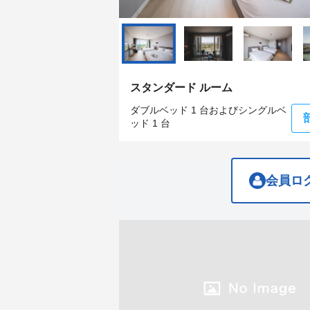
question
question
mark
mark
key
key
to
to
get
get
the
the
keyboard
keyboard
スタンダード ルーム
shortcuts
shortcuts
for
for
ダブルベッド 1 台およびシングルベ
changing
changing
ッド 1 台
dates.
dates.
会員ロ