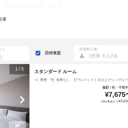
必要
部屋数/人数
ウト
日付未定
1部屋 大人2名
1
/
5
スタンダード ルーム
禁煙
食事なし
ダブルベッド 1 台およびシングルベッ
合計
税・手数
/
¥
7,675
¥
3,83
1泊1名あたり