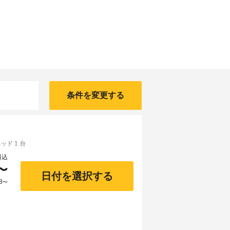
条件を変更する
ド 1 台
料込
〜
日付を選択する
8
〜