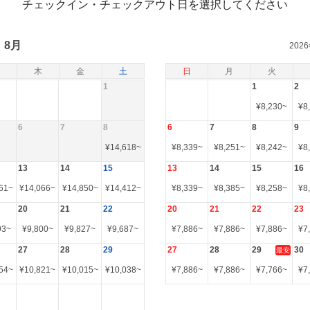
チェックイン・チェックアウト日を選択してください
8月
202
木
金
土
日
月
火
1
1
2
¥
8,230
~
¥
8
6
7
8
6
7
8
9
¥
14,618
~
¥
8,339
~
¥
8,251
~
¥
8,242
~
¥
8
13
14
15
13
14
15
16
61
~
¥
14,066
~
¥
14,850
~
¥
14,412
~
¥
8,339
~
¥
8,385
~
¥
8,258
~
¥
8
20
21
22
20
21
22
23
93
~
¥
9,800
~
¥
9,827
~
¥
9,687
~
¥
7,886
~
¥
7,886
~
¥
7,886
~
¥
7
27
28
29
27
28
29
30
最安
54
~
¥
10,821
~
¥
10,015
~
¥
10,038
~
¥
7,886
~
¥
7,886
~
¥
7,766
~
¥
7