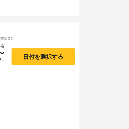
団 2 組
料込
〜
日付を選択する
6
〜