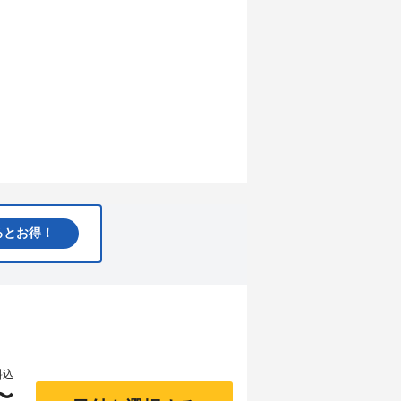
るとお得！
料込
〜