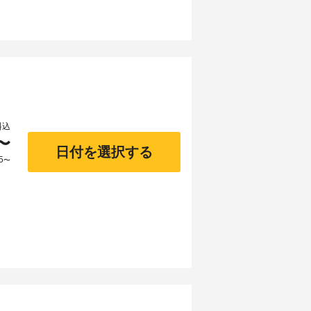
料込
〜
日付を選択する
5
〜