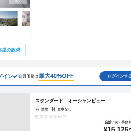
5枚
部屋の設備
最大
40
%OFF
グイン
会員価格は
ログインす
スタンダード オーシャンビュー
禁煙
食事なし
合計
税・手数
/
¥
15,125