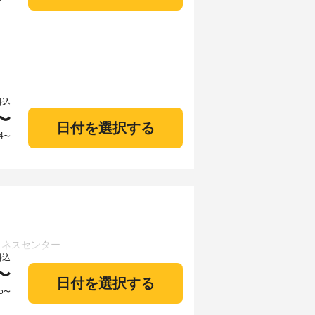
料込
〜
日付を選択する
4
〜
料込
〜
日付を選択する
5
〜