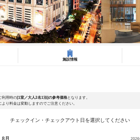
施設情報
ご利用時の
[1室／大人2名1泊]の参考価格
となります。
により料金は変動しますのでご注意ください。
チェックイン・チェックアウト日を選択してください
8月
202