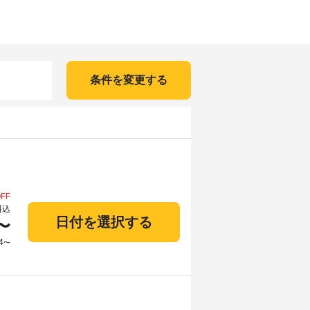
条件を変更する
FF
料込
日付を選択する
〜
4
〜