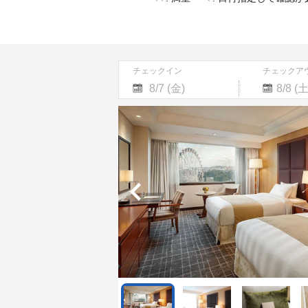
チェックイン
チェックア
Navigate
Navigate
forward
backward
to
to
interact
interact
with
with
the
the
calendar
calendar
and
and
select
select
a
a
date.
date.
Press
Press
the
the
question
question
mark
mark
key
key
to
to