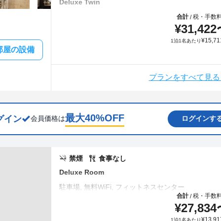
Deluxe Twin
合計
税・手数
/
¥
31,422
¥
15,71
1泊1名あたり
部屋の設備
プランをすべて見る
最大
40
%OFF
グイン
会員価格は
ログインす
禁煙
食事なし
Deluxe Room
合計
税・手数
/
¥
27,834
¥
13,91
1泊1名あたり