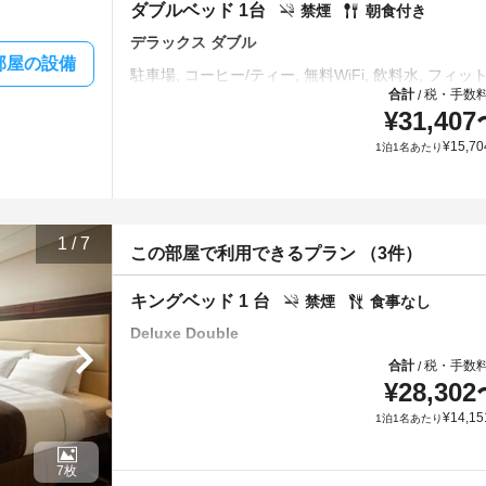
ダブルベッド 1台
禁煙
朝食付き
デラックス ダブル
部屋の設備
合計
税・手数
/
¥
31,407
¥
15,70
1泊1名あたり
1
/
7
この部屋で利用できるプラン （3件）
キングベッド 1 台
禁煙
食事なし
Deluxe Double
合計
税・手数
/
¥
28,302
¥
14,15
1泊1名あたり
7枚