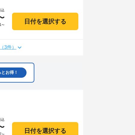
料込
〜
日付を選択する
1
〜
（3件）
るとお得！
料込
〜
日付を選択する
7
〜