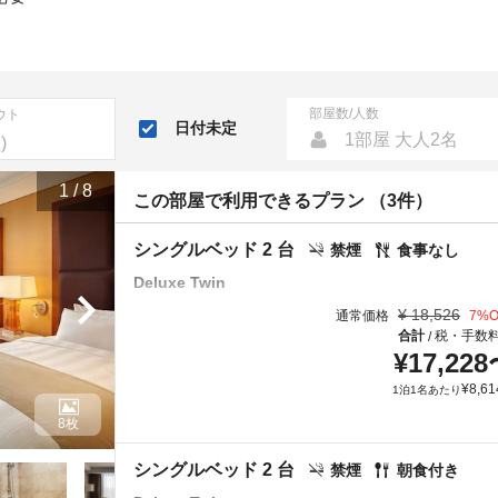
部屋数/人数
ウト
日付未定
1部屋 大人2名
1
/
8
この部屋で利用できるプラン （3件）
シングルベッド 2 台
禁煙
食事なし
Deluxe Twin
¥
18,526
通常価格
7
%O
合計
税・手数
/
¥
17,228
¥
8,61
1泊1名あたり
8枚
シングルベッド 2 台
禁煙
朝食付き