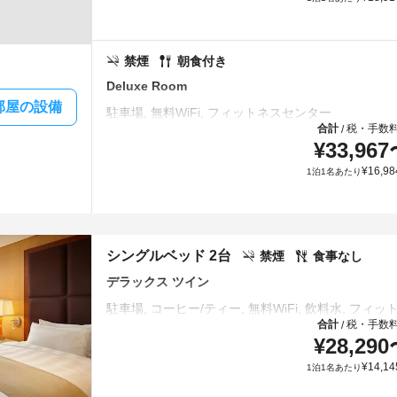
禁煙
朝食付き
Deluxe Room
部屋の設備
合計
税・手数
/
¥
33,967
¥
16,98
1泊1名あたり
シングルベッド 2台
禁煙
食事なし
デラックス ツイン
合計
税・手数
/
¥
28,290
¥
14,14
1泊1名あたり