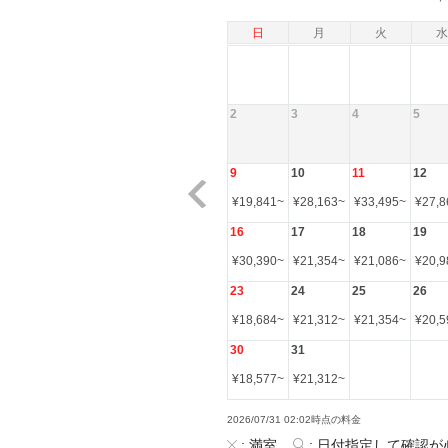
日
月
火
水
2
3
4
5
9
10
11
12
¥
19,841
~
¥
28,163
~
¥
33,495
~
¥
27,8
16
17
18
19
¥
30,390
~
¥
21,354
~
¥
21,086
~
¥
20,9
23
24
25
26
¥
18,684
~
¥
21,312
~
¥
21,354
~
¥
20,5
30
31
¥
18,577
~
¥
21,312
~
2026/07/31 02:02時点の料金
:
満室
:
日付指定して確認が