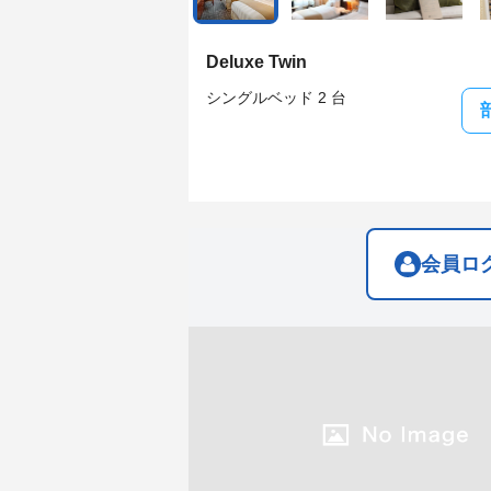
get
get
the
the
keyboard
keyboard
Deluxe Twin
shortcuts
shortcuts
for
for
シングルベッド 2 台
changing
changing
dates.
dates.
会員ロ