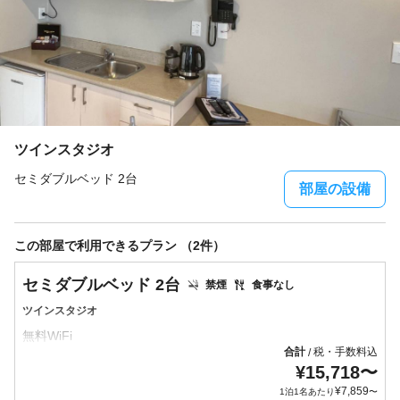
ツインスタジオ
セミダブルベッド 2台
部屋の設備
この部屋で利用できるプラン （2件）
セミダブルベッド 2台
禁煙
食事なし
ツインスタジオ
合計
税・手数料込
/
¥
15,718
〜
¥
7,859
1泊1名あたり
〜