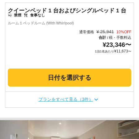
クイーンベッド 1 台およびシングルベッド 1 台
禁煙
食事なし
ルーム 1 ベッドルーム (With Whirlpool)
¥
25,941
通常価格
10
%OFF
合計
税・手数料込
/
¥
23,346
〜
¥
11,673
1泊1名あたり
〜
日付を選択する
プランをすべて見る（3件）