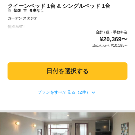
クイーンベッド 1台 & シングルベッド 1台
禁煙
食事なし
ガーデン スタジオ
合計
税・手数料込
/
¥
20,369
〜
¥
10,185
1泊1名あたり
〜
日付を選択する
プランをすべて見る（2件）