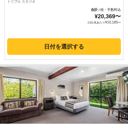
トリプル スタジオ
合計
税・手数料込
/
¥
20,369
〜
¥
10,185
1泊1名あたり
〜
日付を選択する