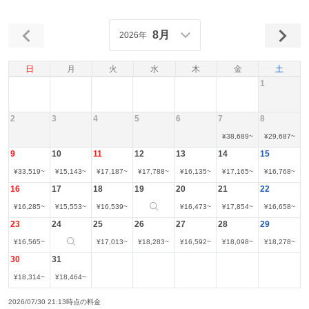
8月
2026年
日
月
火
水
木
金
土
1
2
3
4
5
6
7
8
¥
38,689
~
¥
29,687
~
9
10
11
12
13
14
15
¥
33,519
~
¥
15,143
~
¥
17,187
~
¥
17,788
~
¥
16,135
~
¥
17,165
~
¥
16,768
~
16
17
18
19
20
21
22
¥
16,285
~
¥
15,553
~
¥
16,539
~
¥
16,473
~
¥
17,854
~
¥
16,658
~
23
24
25
26
27
28
29
¥
16,565
~
¥
17,013
~
¥
18,283
~
¥
16,592
~
¥
18,098
~
¥
18,278
~
30
31
¥
18,314
~
¥
18,464
~
2026/07/30 21:13時点の料金