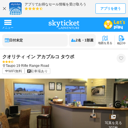
日付未定
2
名
・
1
部屋
地図を見る
検討中
クオリティ イン アカプルコ タウポ
Taupo
19 Rifle Range Road
WiFi無料
駐車場あり
写真を見る
302
枚