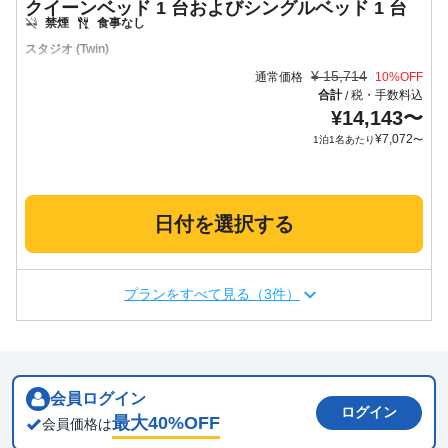
クイーンベッド 1 台およびシングルベッド 1 台
禁煙
食事なし
スタジオ (Twin)
¥
15,714
通常価格
10
%OFF
合計
税・手数料込
/
¥
14,143
〜
¥
7,072
1泊1名あたり
〜
日付を選択する
プランをすべて見る（3件）
会員ログイン
ログイン
最大
40
%OFF
会員価格は