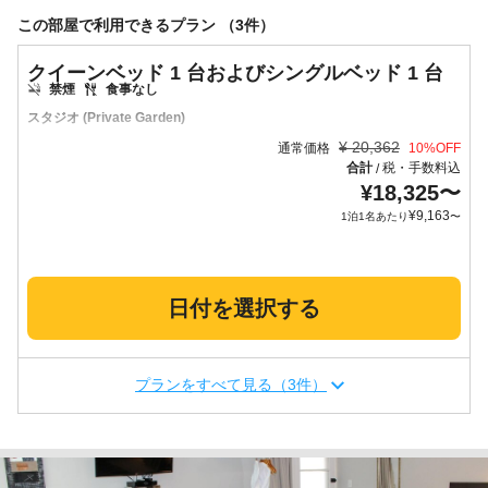
この部屋で利用できるプラン （3件）
クイーンベッド 1 台およびシングルベッド 1 台
禁煙
食事なし
スタジオ (Private Garden)
¥
20,362
通常価格
10
%OFF
合計
税・手数料込
/
¥
18,325
〜
¥
9,163
1泊1名あたり
〜
日付を選択する
プランをすべて見る（3件）