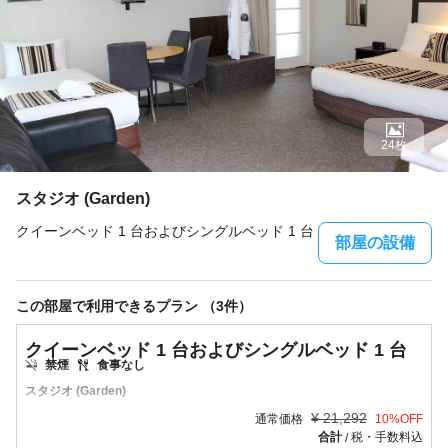
24枚
スタジオ (Garden)
クイーンベッド 1 台およびシングルベッド 1 台
部屋の設備
この部屋で利用できるプラン （3件）
クイーンベッド 1 台およびシングルベッド 1 台
禁煙
食事なし
スタジオ (Garden)
¥
21,292
通常価格
10
%OFF
合計
税・手数料込
/