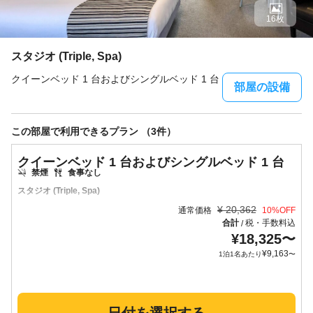
16枚
スタジオ (Triple, Spa)
クイーンベッド 1 台およびシングルベッド 1 台
部屋の設備
この部屋で利用できるプラン （3件）
クイーンベッド 1 台およびシングルベッド 1 台
禁煙
食事なし
スタジオ (Triple, Spa)
¥
20,362
通常価格
10
%OFF
合計
税・手数料込
/
¥
18,325
〜
¥
9,163
1泊1名あたり
〜