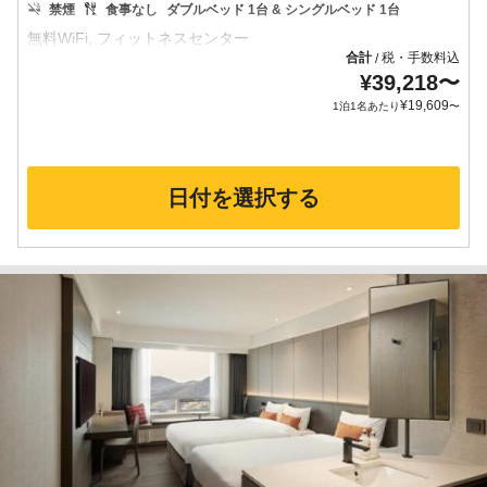
禁煙
食事なし
ダブルベッド 1台 & シングルベッド 1台
合計
税・手数料込
/
¥
39,218
〜
¥
19,609
1泊1名あたり
〜
日付を選択する