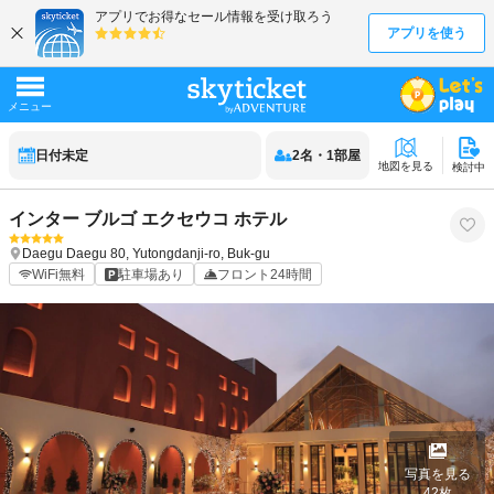
日付未定
2
名
・
1
部屋
地図を見る
検討中
インター ブルゴ エクセウコ ホテル
Daegu
Daegu
80, Yutongdanji-ro, Buk-gu
WiFi無料
駐車場あり
フロント24時間
写真を見る
42
枚