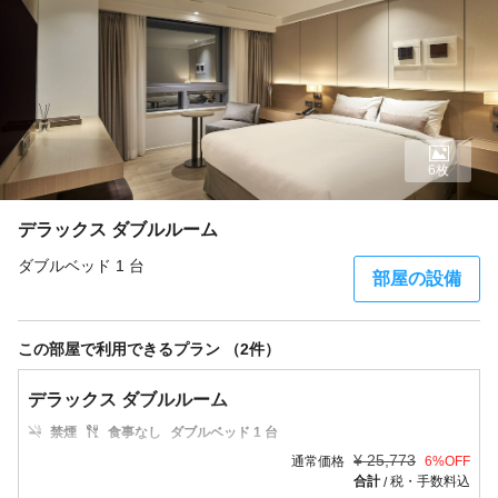
6枚
デラックス ダブルルーム
ダブルベッド 1 台
部屋の設備
この部屋で利用できるプラン （2件）
デラックス ダブルルーム
禁煙
食事なし
ダブルベッド 1 台
¥
25,773
通常価格
6
%OFF
合計
税・手数料込
/