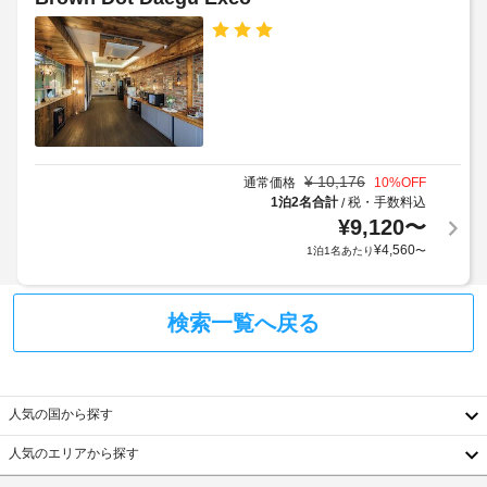
ー
追
け
子
シ
加
ま
ョ
対
せ
ゲ
ン
応
ん。
ス
設
(制
ト
備
屋
限
料
を
外
あ
お
金
プ
り)
見
が
ー
逃
¥
10,176
通常価格
10
%OFF
ル
か
し
1泊2名合計
税・手数料込
/
車
か
な
¥
9,120
〜
次
椅
る
く。
の
¥
4,560
子
1泊1名あたり
〜
場
そ
施
対
の
合
設
応
他
が
/
の
検索一覧へ戻る
設
あ
設
備
会
り
備
は
議
ま
と
月
室
す
し
曜
人気の国から探す
て
場
日
こ
カ
合
は
人気のエリアから探す
の
ご
ン
に
韓
ホ
利
フ