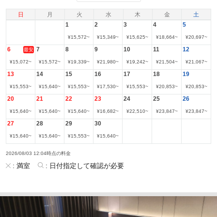
日
月
火
水
木
金
土
1
2
3
4
5
¥
15,572
~
¥
15,349
~
¥
15,625
~
¥
18,664
~
¥
20,697
~
6
7
8
9
10
11
12
最安
¥
15,072
~
¥
15,572
~
¥
19,339
~
¥
21,980
~
¥
19,242
~
¥
21,504
~
¥
21,067
~
13
14
15
16
17
18
19
¥
15,553
~
¥
15,640
~
¥
15,553
~
¥
17,530
~
¥
15,553
~
¥
20,853
~
¥
20,853
~
20
21
22
23
24
25
26
¥
15,640
~
¥
15,640
~
¥
15,640
~
¥
16,682
~
¥
22,510
~
¥
23,847
~
¥
23,847
~
27
28
29
30
¥
15,640
~
¥
15,640
~
¥
15,553
~
¥
15,640
~
2026/08/03 12:04時点の料金
:
満室
:
日付指定して確認が必要