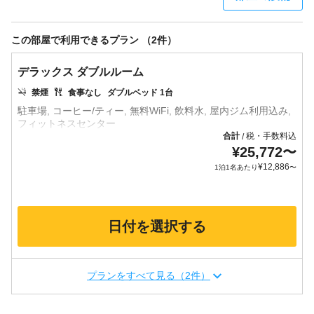
この部屋で利用できるプラン （2件）
デラックス ダブルルーム
禁煙
食事なし
ダブルベッド 1台
駐車場, コーヒー/ティー, 無料WiFi, 飲料水, 屋内ジム利用込み,
合計
税・手数料込
/
¥
25,772
〜
¥
12,886
1泊1名あたり
〜
日付を選択する
プランをすべて見る（2件）