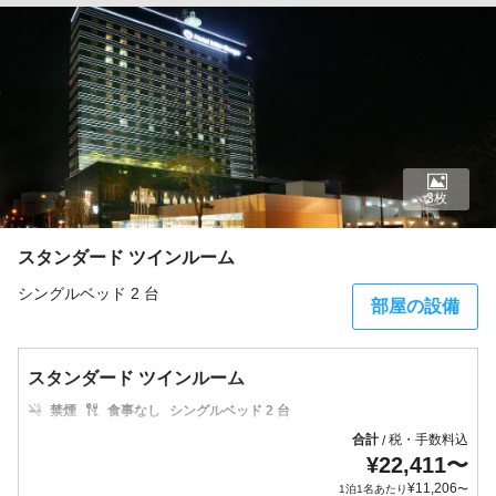
3枚
スタンダード ツインルーム
シングルベッド 2 台
部屋の設備
スタンダード ツインルーム
禁煙
食事なし
シングルベッド 2 台
合計
税・手数料込
/
¥
22,411
〜
¥
11,206
1泊1名あたり
〜