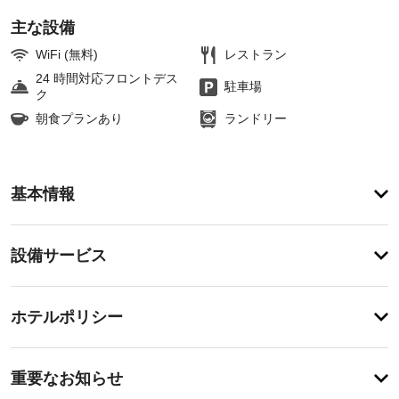
主な設備
WiFi (無料)
レストラン
24 時間対応フロントデス
駐車場
ク
朝食プランあり
ランドリー
ア
基本情報
メ
ニ
テ
設
設備サービス
ィ
備・
サ
ウ
サ
チ
ナ、
ー
ホテルポリシー
フ
ェ
ビ
ィ
ッ
ッ
ス
施
ク
ト
重要なお知らせ
ネ
設
イ