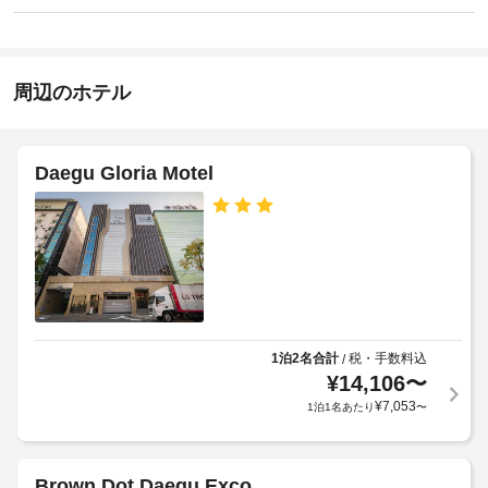
ス
ド
説
ン
セ
ラ
明
15:00
ン
イ
-
タ
次
ク
指
ー、
の
周辺のホテル
リ
定
季
施
な
ー
節
設
し
限
ニ
/
定
ン
設
Daegu Gloria Motel
施
屋
グ
備
設
外
は
/
プ
の
土
ラ
ー
定
曜
ン
ル
日
め
を
ド
と
る
は
リ
日
利
じ
ー
曜
用
め
日
サ
多
規
1泊2名合計
税・手数料込
/
は
ー
種
¥
14,106
〜
約
ご
ビ
の
利
に
¥
7,053
1泊1名あたり
〜
レ
ス
用
従
ク
い
っ
リ
た
車
て、
エ
だ
Brown Dot Daegu Exco
椅