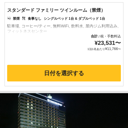
スタンダード ファミリー ツインルーム（禁煙）
禁煙
食事なし
シングルベッド 1台 & ダブルベッド 1台
駐車場, コーヒー/ティー, 無料WiFi, 飲料水, 屋内ジム利用込み,
合計
税・手数料込
/
¥
23,531
〜
¥
11,766
1泊1名あたり
〜
日付を選択する