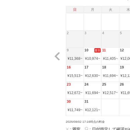
日
月
火
水
2
3
4
5
9
10
11
12
最安
¥
11,368
~
¥
10,974
~
¥
11,405
~
¥
12,0
16
17
18
19
¥
15,513
~
¥
12,630
~
¥
11,694
~
¥
12,1
23
24
25
26
¥
12,672
~
¥
11,694
~
¥
12,517
~
¥
11,6
30
31
¥
11,749
~
¥
12,121
~
2026/08/02 17:16時点の料金
:
満室
:
日付指定して確認が