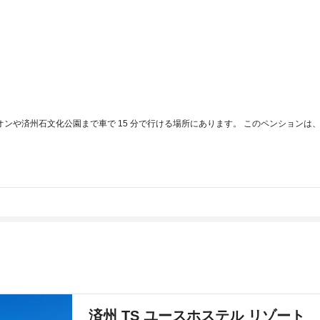
オンや済州石文化公園まで車で 15 分で行ける場所にあります。 このペンションは、エ
済州 TS ユースホステル リゾート