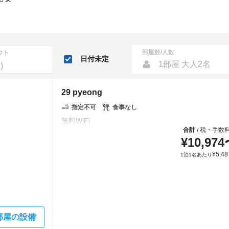
部屋数/人数
ウト
日付未定
1部屋 大人2名
29 pyeong
指定不可
食事なし
合計
税・手数
/
¥
10,974
¥
5,48
1泊1名あたり
部屋の設備