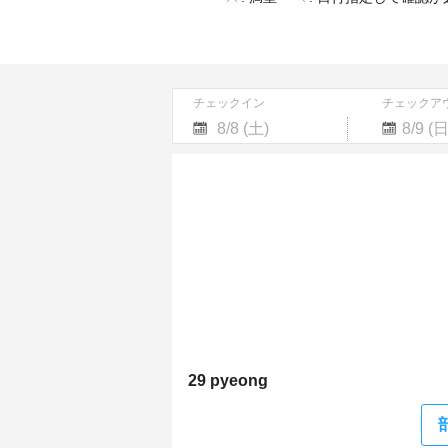
チェックイン
チェックア
Navigate
Navigate
forward
backward
to
to
interact
interact
with
with
the
the
calendar
calendar
and
and
select
select
a
a
date.
date.
Press
Press
the
the
29 pyeong
question
question
mark
mark
key
key
to
to