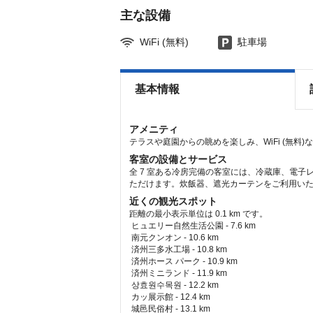
主な設備
WiFi (無料)
駐車場
基本情報
アメニティ
テラスや庭園からの眺めを楽しみ、WiFi (無料
客室の設備とサービス
全 7 室ある冷房完備の客室には、冷蔵庫、電子
ただけます。炊飯器、遮光カーテンをご利用いた
近くの観光スポット
距離の最小表示単位は 0.1 km です。
ヒュエリー自然生活公園 - 7.6 km  
 南元クンオン - 10.6 km  
 済州三多水工場 - 10.8 km  
 済州ホース パーク - 10.9 km  
 済州ミニランド - 11.9 km  
 상효원수목원 - 12.2 km  
 カッ展示館 - 12.4 km  
 城邑民俗村 - 13.1 km  