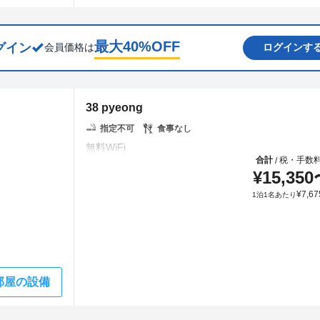
最大
40
%OFF
グイン
会員価格は
ログインす
38 pyeong
指定不可
食事なし
合計
税・手数
/
¥
15,350
¥
7,67
1泊1名あたり
部屋の設備