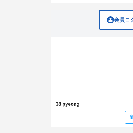
get
get
the
the
keyboard
keyboard
shortcuts
shortcuts
会員ロ
for
for
changing
changing
dates.
dates.
38 pyeong