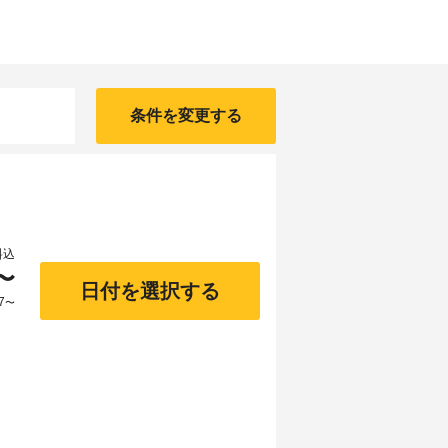
条件を変更する
料込
〜
日付を選択する
7
〜