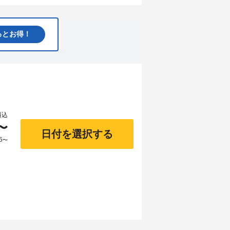
るとお得！
料込
〜
日付を選択する
5
〜