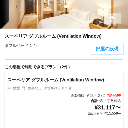
8枚
スーペリア ダブルルーム (Ventilation Window)
ダブルベッド 1 台
部屋の設備
この部屋で利用できるプラン （2件）
スーペリア ダブルルーム (Ventilation Window)
禁煙
食事なし
ダブルベッド 1 台
¥
104,272
通常価格
70
%OFF
合計
税・手数料込
/
¥
31,117
〜
¥
15,559
1泊1名あたり
〜