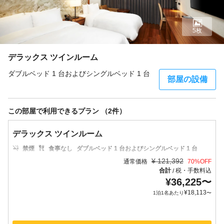
5枚
デラックス ツインルーム
ダブルベッド 1 台およびシングルベッド 1 台
部屋の設備
この部屋で利用できるプラン （2件）
デラックス ツインルーム
禁煙
食事なし
ダブルベッド 1 台およびシングルベッド 1 台
¥
121,392
通常価格
70
%OFF
合計
税・手数料込
/
¥
36,225
〜
¥
18,113
1泊1名あたり
〜