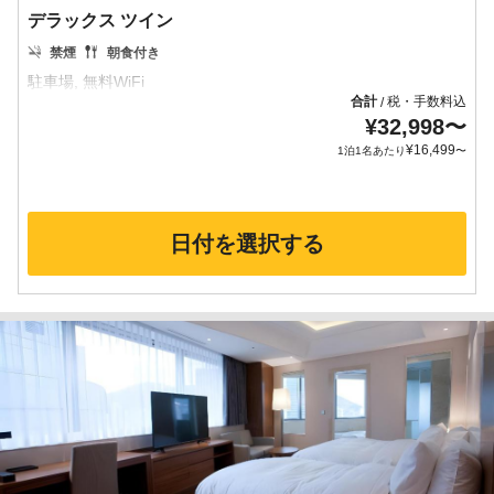
デラックス ツイン
禁煙
朝食付き
合計
税・手数料込
/
¥
32,998
〜
¥
16,499
1泊1名あたり
〜
日付を選択する