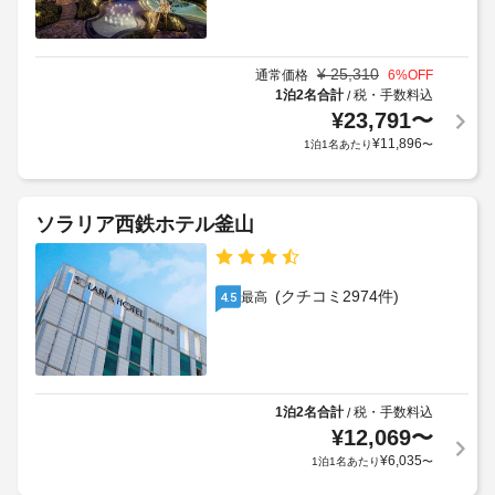
ス
料
の
供
設
金
9000
備
駐
が
KRW
と
¥
25,310
通常価格
6
%OFF
車
か
ア
し
1泊2名合計
税・手数料込
/
場
か
ー
て
¥
23,791
〜
(台
る
こ
リ
¥
11,896
1泊1名あたり
〜
数
場
の
ー
制
ホ
合
チ
テ
限
が
ェ
ル
あ
あ
ソラリア西鉄ホテル釜山
ッ
で
り)
り
ク
は、
ま
コ
イ
会
す
ン
(クチコミ2974件)
ン
最高
4.5
シ
議
場
も、
ェ
室
合
空
ル
に
室
ジ
よ
複
状
ュ 
り、
数
サ
1泊2名合計
税・手数料込
/
況
チ
の
ー
¥
12,069
〜
に
ビ
ェ
言
よ
¥
6,035
1泊1名あたり
〜
ス、
ッ
語
り
宴