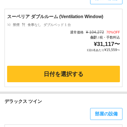
スーペリア ダブルルーム (Ventilation Window)
禁煙
食事なし
ダブルベッド 1 台
¥
104,272
通常価格
70
%OFF
合計
税・手数料込
/
¥
31,117
〜
¥
15,559
1泊1名あたり
〜
日付を選択する
デラックス ツイン
部屋の設備