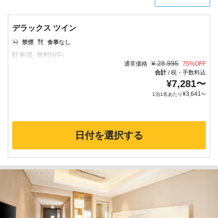
デラックス ツイン
禁煙
食事なし
¥
28,995
通常価格
75
%OFF
合計
税・手数料込
/
¥
7,281
〜
¥
3,641
1泊1名あたり
〜
日付を選択する