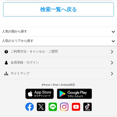
ク
を
ご
会
イ
話
利
場
検索一覧へ戻る
ン
す
を
用
時
ス
ご
い
利
に
タ
た
用
政
ッ
だ
人気の国から探す
い
府
フ
け
た
発
人気のエリアから探す
ま
だ
韓
行
ウ
け
す
の
ま
ォ
(有
国
ソ
す。
写
ー
料)
真
台
タ
お
ウ
空
付
ー
食
室
湾
ル
き
サ
事
状
身
中
ー
Lounge
釜
況
で
分
バ
に
国
山
食
証
ー
よ
事
明
香
り、
仁
を
書
共
レ
お
港
川
と
用
楽
イ
付
し
ベ
電
ト
台
み
随