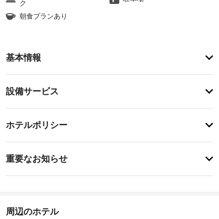
ク
朝食プランあり
ア
基本情報
メ
ニ
テ
設
設備サービス
ィ
備・
ル
ー
サ
チ
フ
ー
ホテルポリシー
ト
ェ
ビ
ッ
ッ
プ
ス
重
ク
テ
重要なお知らせ
ラ
要
イ
ス
バ
な
ン
や
ン
お
15:00
庭
ケ
-
園
知
ッ
深
か
ら
周辺のホテル
ト
夜
ら