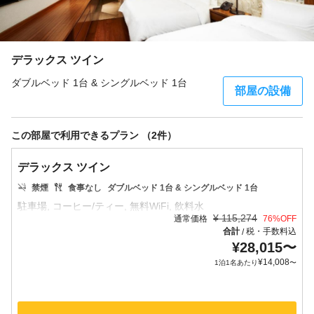
デラックス ツイン
ダブルベッド 1台 & シングルベッド 1台
部屋の設備
この部屋で利用できるプラン （2件）
デラックス ツイン
禁煙
食事なし
ダブルベッド 1台 & シングルベッド 1台
¥
115,274
通常価格
76
%OFF
合計
税・手数料込
/
¥
28,015
〜
¥
14,008
1泊1名あたり
〜