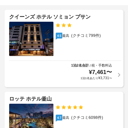
せ
0
ホ
の
時
眺
ー
朝
め
ル
クイーンズ ホテル ソミョン プサン
施
を
食
設
楽
(郷
車
し
の
土
椅
み、
定
(クチコミ799件)
最高
4.5
料
WiFi 
子
め
理
(無
対
る
の
料)
応
利
な
朝
–
用
ど
食)
な
を
規
1泊2名合計
税・手数料込
/
の
し
お
¥
7,461
〜
約
料
使
に
¥
3,731
1泊1名あたり
〜
金
い
手
従
(概
い
荷
っ
た
算)
物
て、
だ
:
ロッテ ホテル釜山
保
け
追
大
管
ま
加
人
す。
サ
ゲ
15000
そ
(クチコミ6098件)
ー
最高
4.7
ス
KRW、
の
ビ
ト
他
子