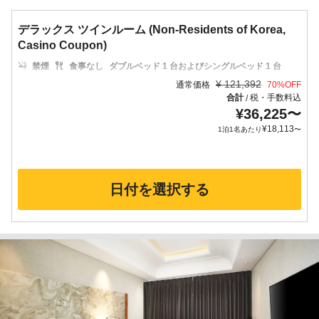
デラックス ツインルーム (Non-Residents of Korea,
Casino Coupon)
禁煙
食事なし
ダブルベッド 1 台およびシングルベッド 1 台
¥
121,392
通常価格
70
%OFF
合計
税・手数料込
/
¥
36,225
〜
¥
18,113
1泊1名あたり
〜
日付を選択する