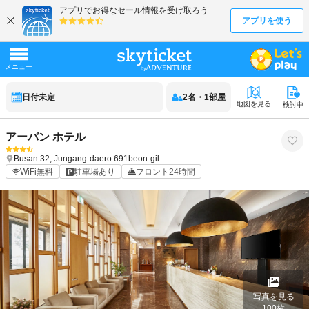
日付未定
2
名
・
1
部屋
地図を見る
検討中
アーバン ホテル
Busan
32, Jungang-daero 691beon-gil
WiFi無料
駐車場あり
フロント24時間
写真を見る
100
枚