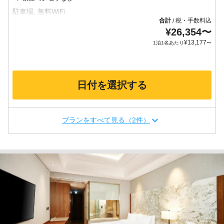
合計
税・手数料込
/
¥
26,354
〜
¥
13,177
1泊1名あたり
〜
日付を選択する
プランをすべて見る（2件）