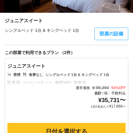
ジュニアスイート
シングルベッド 1台 & キングベッド 1台
部屋の設備
この部屋で利用できるプラン （2件）
ジュニアスイート
禁煙
食事なし
シングルベッド 1台 & キングベッド 1台
¥
98,394
通常価格
64
%OFF
合計
税・手数料込
/
¥
35,731
〜
¥
17,866
1泊1名あたり
〜
日付を選択する