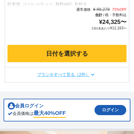
¥
99,279
通常価格
75
%OFF
合計
税・手数料込
/
¥
24,325
〜
¥
12,163
1泊1名あたり
〜
日付を選択する
プランをすべて見る（2件）
会員ログイン
ログイン
最大
40
%OFF
会員価格は