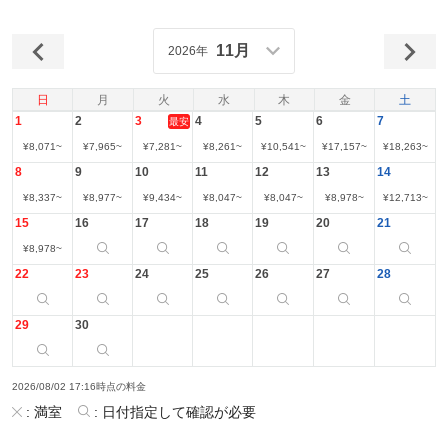
11月
2026年
日
月
火
水
木
金
土
1
2
3
4
5
6
7
最安
¥
8,071
~
¥
7,965
~
¥
7,281
~
¥
8,261
~
¥
10,541
~
¥
17,157
~
¥
18,263
~
8
9
10
11
12
13
14
¥
8,337
~
¥
8,977
~
¥
9,434
~
¥
8,047
~
¥
8,047
~
¥
8,978
~
¥
12,713
~
15
16
17
18
19
20
21
¥
8,978
~
22
23
24
25
26
27
28
29
30
2026/08/02 17:16時点の料金
:
満室
:
日付指定して確認が必要