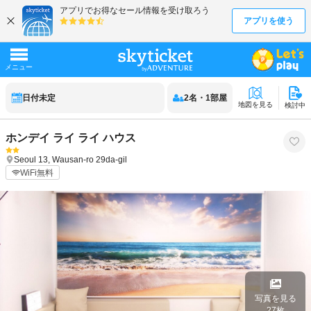
日付未定
2
名
・
1
部屋
地図を見る
検討中
ホンデイ ライ ライ ハウス
Seoul
13, Wausan-ro 29da-gil
WiFi無料
写真を見る
27
枚