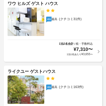
空
コ
の
ビ
ワウ ヒルズ ゲスト ハウス
ン
港
定
ス
シ
シ
め
ェ
ャ
る
屋
ル
(クチコミ31件)
最高
4.6
ト
利
ジ
外
ル
用
ュ 
家
サ
サ
規
具
ー
ー
約
ビ
ビ
に
エ
ス
1泊2名合計
税・手数料込
/
ス
従
ク
な
¥
7,310
〜
料
っ
ど
ス
¥
3,655
1泊1名あたり
〜
金
て、
を
プ
:
お
追
レ
使
1
加
ス
い
車
ゲ
ライクユー ゲストハウス
チ
い
両
ス
ェ
た
あ
ト
だ
ッ
た
料
け
(クチコミ163件)
ク
最高
4.6
り
ま
金
ア
す。
70000
が
ウ
そ
KRW
か
ト
の
(片
か