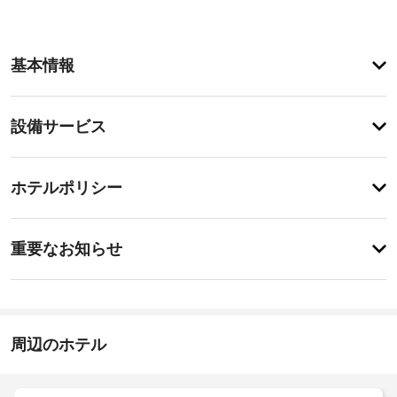
ア
基本情報
メ
ニ
テ
設
設備サービス
ィ
備・
テ
ラ
サ
チ
ス
ー
ホテルポリシー
か
ェ
ビ
ら
ッ
の
ス
重
ク
眺
重要なお知らせ
め
要
イ
を
手
な
ン
楽
荷
お
14:00
し
物
-
み、
知
保
22:30
WiFi 
ら
周辺のホテル
管
(無
せ
施
サ
料)
設
や
ー