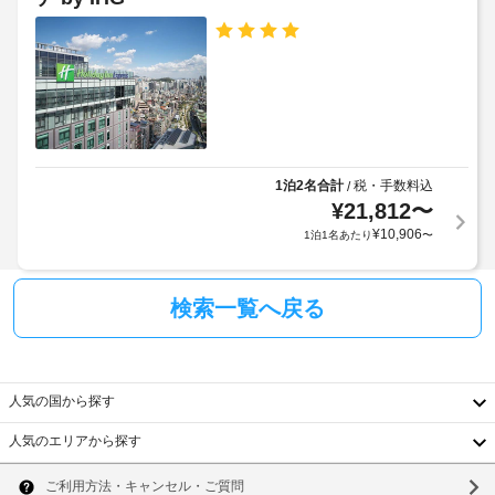
ュ
な
バ
政
ー
ー
場
府
ベ
グ
合
発
キ
リ
が
行
ュ
ル
あ
の
ー
り
グ
写
ま
全
リ
真
ル
す。
館
付
を
1泊2名合計
税・手数料込
/
ま
禁
き
ご
¥
21,812
〜
た
煙
身
利
¥
10,906
料
1泊1名あたり
〜
分
用
金
ピ
い
証
と
た
ク
明
検索一覧へ戻る
だ
デ
ニ
書
け
ポ
ッ
と
ま
ジ
ク
付
す。
ッ
エ
随
近
ト
人気の国から探す
リ
隣
費
に
の
ア
用
人気のエリアから探す
名
は
精
韓
所
税
ラ
算
へ
金
国