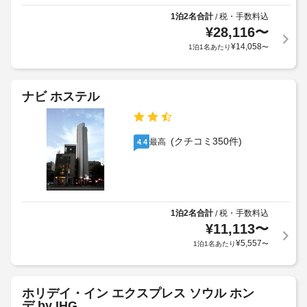
他
道)
る
の
1泊2名合計
税・手数料込
/
フ
場
設
¥
28,116
〜
ロ
上
備
合
ン
¥
14,058
1泊1名あたり
〜
記
と
が
ト
し
項
あ
デ
て
目
り
こ
ス
以
ナビ ホステル
ま
の
ク
外
す
ゲ
(時
に
ス
場
間
も、
ト
(クチコミ350件)
合
最高
4.4
限
ハ
現
に
定)
ウ
地
よ
ス
に
り、
で
WiFi
て
チ
は、
(無
お
ピ
1泊2名合計
税・手数料込
/
ェ
料)
支
ク
¥
11,113
〜
ッ
ニ
払
ク
¥
5,557
1泊1名あたり
〜
ッ
バ
い
イ
ク
ー
が
ン
エ
ベ
必
時
リ
ホリデイ・イン エクスプレス ソウル ホン
キ
要
ア、
に
デ by IHG