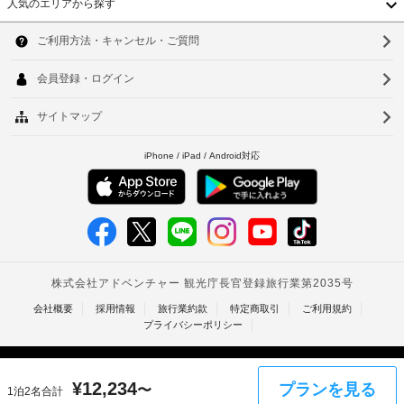
200.0
人気のエリアから探す
ョ
ッ
韓
CNY
ン
ク
生
設
国
イ
分
ソ
備
上
ン
解
を
記
台
ウ
時
ご
性
項
利
に
湾
マ
ル
目
用
政
ド
以
中
い
釜
府
ラ
外
た
発
国
ー
山
だ
に
行
け
も、
香
仁
の
ま
ロ
現
す。
写
港
ッ
川
地
そ
真
カ
に
の
ベ
台
付
ー
て
他
き
ト
利
の
北
お
身
設
用
支
ナ
台
分
備
可
払
と
証
ム
い
南
し
明
会
が
て
タ
高
書
議
必
こ
¥
12,234
プランを見る
と
〜
1泊2名合計
イ
室
の
要
雄