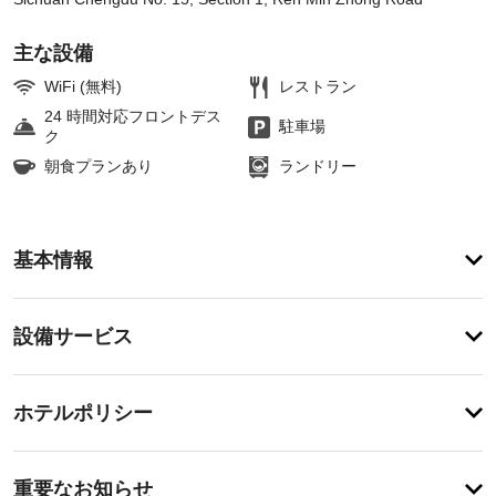
主な設備
WiFi (無料)
レストラン
24 時間対応フロントデス
駐車場
ク
朝食プランあり
ランドリー
ア
基本情報
メ
ニ
テ
設
設備サービス
ィ
備・
フ
ル
サ
チ
サ
ー
ホテルポリシー
ー
ェ
ビ
ビ
ッ
ス
ス
重
ク
ス
重要なお知らせ