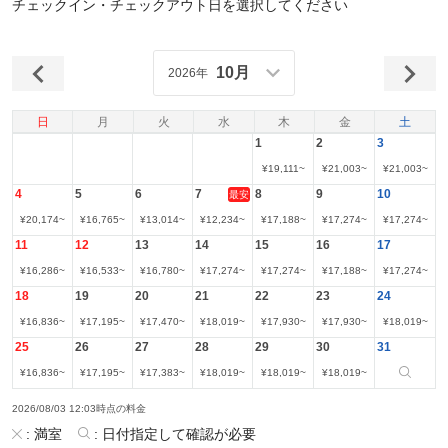
チェックイン・チェックアウト日を選択してください
10月
2026年
日
月
火
水
木
金
土
1
2
3
¥
19,111
~
¥
21,003
~
¥
21,003
~
4
5
6
7
8
9
10
最安
¥
20,174
~
¥
16,765
~
¥
13,014
~
¥
12,234
~
¥
17,188
~
¥
17,274
~
¥
17,274
~
11
12
13
14
15
16
17
¥
16,286
~
¥
16,533
~
¥
16,780
~
¥
17,274
~
¥
17,274
~
¥
17,188
~
¥
17,274
~
18
19
20
21
22
23
24
¥
16,836
~
¥
17,195
~
¥
17,470
~
¥
18,019
~
¥
17,930
~
¥
17,930
~
¥
18,019
~
25
26
27
28
29
30
31
¥
16,836
~
¥
17,195
~
¥
17,383
~
¥
18,019
~
¥
18,019
~
¥
18,019
~
2026/08/03 12:03時点の料金
:
満室
:
日付指定して確認が必要