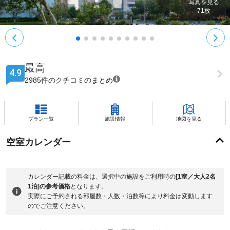
写真を見る
71
枚
最高
4.9
2985件のクチコミのまとめ
プラン一覧
施設情報
地図を見る
空室カレンダー
カレンダー記載の料金は、選択中の施設をご利用時の
[1室／大人2名
1泊]の参考価格
となります。
実際にご予約される部屋数・人数・泊数等により料金は変動します
のでご注意ください。