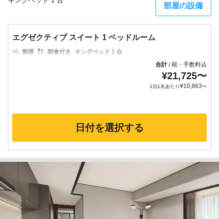
キングベッド 1 台
部屋の設備
エグゼクティブ スイート 1 ベッドルーム
禁煙
朝食付き
キングベッド 1 台
合計
税・手数料込
/
¥
21,725
〜
¥
10,863
1泊1名あたり
〜
日付を選択する