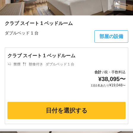
7枚
クラブ スイート 1 ベッドルーム
ダブルベッド 1 台
部屋の設備
クラブ スイート 1 ベッドルーム
禁煙
朝食付き
ダブルベッド 1 台
合計
税・手数料込
/
¥
38,095
〜
¥
19,048
1泊1名あたり
〜
日付を選択する