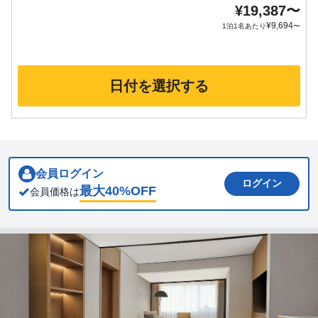
¥
19,387
〜
¥
9,694
1泊1名あたり
〜
日付を選択する
会員ログイン
ログイン
最大
40
%OFF
会員価格は