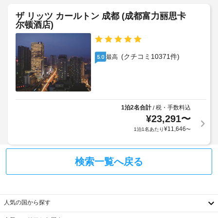
プ
:
ジ
ト
ー
大
ザ リッツ カールトン 成都 (成都富力丽思卡
タ
料
ル、
尔顿酒店)
人
サ
リ
金
88
ウ
ア
が
CNY、
ナ、
ン
か
フ
子
(クチコミ10371件)
最高
5.0
用
か
ィ
供
の
る
ッ
48
朝
場
ト
CNY
ネ
食
合
可
ス
あ
が
動
セ
1泊2名合計
税・手数料込
/
り
あ
ン
式
¥
23,291
〜
り
タ
ベ
¥
11,646
1泊1名あたり
〜
ま
駐
ー
ッ
す
車
な
ド
ど
場
場
:
の
検索一覧へ戻る
合
(台
1
レ
に
数
ク
泊
よ
制
リ
に
り、
限
エ
つ
人気の国から探す
チ
あ
ー
き
シ
ェ
り)