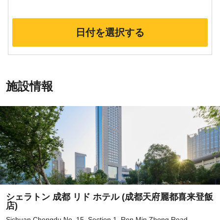
日付を選択する
施設情報
シェラトン 成都 リド ホテル (成都天府麗都喜来登飯
店)
Sichuan Chengdu No. 15, Section 1, Ren Min Zhong Road