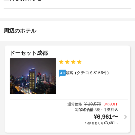
パ
要
イ
で
ド
な
ン
ゆ
ラ
お
15:00
っ
イ
く
知
ク
施
り
ら
周辺のホテル
リ
設
と
せ
ー
贅
の
沢
ニ
定
朝
な
ン
め
ドーセット成都
時
食
グ
る
間
(朝
/
利
を
食
ラ
用
お
(クチコミ3166件)
最高
4.8
ビ
ン
過
規
ュ
ご
ド
約
ッ
し
リ
に
い
フ
ー
従
た
ェ)
サ
っ
だ
¥
10,579
通常価格
34
%OFF
の
ー
て、
け
1泊2名合計
税・手数料込
/
料
ビ
ま
追
¥
6,961
〜
金
す。
ス
加
¥
3,481
1泊1名あたり
〜
(概
屋
ゲ
内
算)
ベ
ス