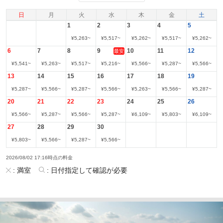
日
月
火
水
木
金
土
1
2
3
4
5
¥
5,263
~
¥
5,517
~
¥
5,262
~
¥
5,517
~
¥
5,262
~
6
7
8
9
10
11
12
最安
¥
5,541
~
¥
5,263
~
¥
5,517
~
¥
5,216
~
¥
5,566
~
¥
5,287
~
¥
5,566
~
13
14
15
16
17
18
19
¥
5,287
~
¥
5,566
~
¥
5,287
~
¥
5,566
~
¥
5,263
~
¥
5,566
~
¥
5,287
~
20
21
22
23
24
25
26
¥
5,566
~
¥
5,287
~
¥
5,566
~
¥
5,287
~
¥
6,109
~
¥
5,803
~
¥
6,109
~
27
28
29
30
¥
5,803
~
¥
5,566
~
¥
5,287
~
¥
5,566
~
2026/08/02 17:16時点の料金
:
満室
:
日付指定して確認が必要