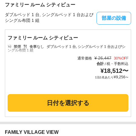
ファミリー ルーム シティビュー
ダブルベッド 1 台, シングルベッド 1 台および
部屋の設備
シングル布団 1 組
ファミリー ルーム シティビュー
禁煙
食事なし
ダブルベッド 1 台, シングルベッド 1 台およびシ
ングル布団 1 組
¥
26,447
通常価格
30
%OFF
合計
税・手数料込
/
¥
18,512
〜
¥
9,256
1泊1名あたり
〜
日付を選択する
FAMILY VILLAGE VIEW