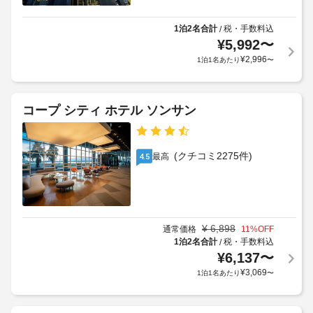
案
約
応
内
6
に
の
な
1泊2名合計
税・手数料込
/
歳
従
施
ど
¥
5,992
〜
以
っ
を
設
¥
2,996
1泊1名あたり
〜
下
て、
お
内
の
使
追
レ
い
お
加
ス
い
子
ゲ
コープ シティ ホテル ソンサン
ト
た
様
ス
ラ
だ
が、
ト
け
ン
保
料
ま
(クチコミ2275件)
最高
4.5
護
す。
金
手
者
が
お
荷
の
か
食
物
方
か
事
保
と
る
ホ
¥
6,898
管
通常価格
11
%OFF
同
テ
場
1泊2名合計
税・手数料込
/
サ
ル 
室
合
¥
6,137
〜
ー
ア
で
が
¥
3,069
ビ
1泊1名あたり
〜
ロ
既
あ
ス
ハ
存
り
で
の