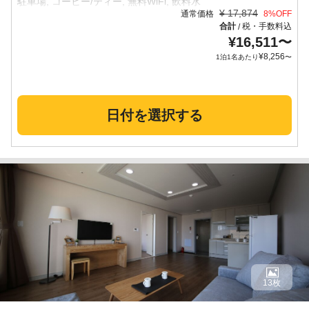
¥
17,874
通常価格
8
%OFF
合計
税・手数料込
/
¥
16,511
〜
¥
8,256
1泊1名あたり
〜
日付を選択する
13枚