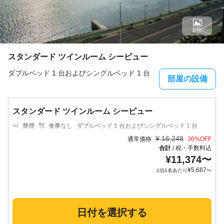
8枚
スタンダード ツインルーム シービュー
ダブルベッド 1 台およびシングルベッド 1 台
部屋の設備
スタンダード ツインルーム シービュー
禁煙
食事なし
ダブルベッド 1 台およびシングルベッド 1 台
¥
16,248
通常価格
30
%OFF
合計
税・手数料込
/
¥
11,374
〜
¥
5,687
1泊1名あたり
〜
日付を選択する