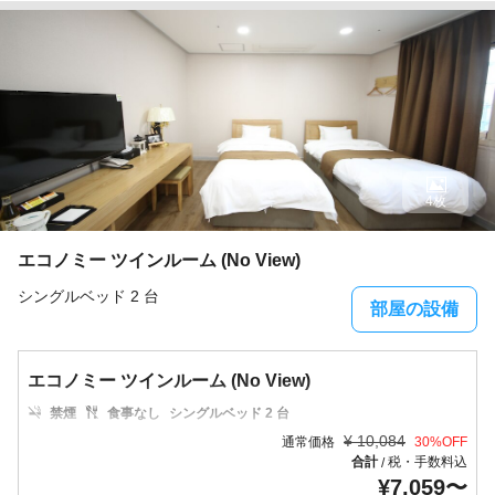
4枚
エコノミー ツインルーム (No View)
シングルベッド 2 台
部屋の設備
エコノミー ツインルーム (No View)
禁煙
食事なし
シングルベッド 2 台
¥
10,084
通常価格
30
%OFF
合計
税・手数料込
/
¥
7,059
〜