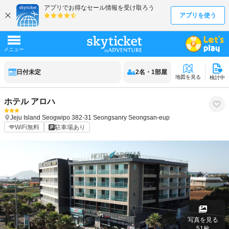
日付未定
2
名
・
1
部屋
地図を見る
検討中
ホテル アロハ
Jeju Island
Seogwipo
382-31 Seongsanry Seongsan-eup
WiFi無料
駐車場あり
写真を見る
51
枚