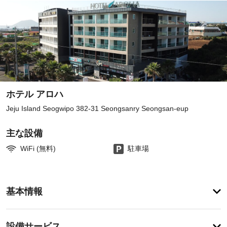
ホテル アロハ
Jeju Island Seogwipo 382-31 Seongsanry Seongsan-eup
主な設備
WiFi (無料)
駐車場
ア
基本情報
メ
ニ
テ
設
設備サービス
ィ