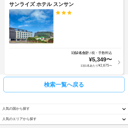
ま
の
食
サンライズ ホテル スンサン
ベ
軽
す
料
食
ッ
場
品
に
ド
合
店
は、
を
に
/
食
使
よ
料
コ
用
り、
雑
ン
し
貨
チ
ビ
店 
て
ェ
ニ
/ 
1泊2名合計
税・手数料込
/
滞
ッ
エ
コ
¥
5,349
〜
在
ク
ン
ン
さ
¥
2,675
イ
1泊1名あたり
〜
ビ
ス
れ
ン
ニ
ス
る
エ
時
ト
ン
場
検索一覧へ戻る
に
ア
ス
合、
政
ス
1
府
ト
階
名
発
ア
段
様
行
人気の国から探す
を
の
ま
ご
の
手
人気のエリアから探す
利
で
写
す
韓
用
宿
真