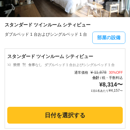
4枚
スタンダード ツインルーム シティビュー
ダブルベッド 1 台およびシングルベッド 1 台
部屋の設備
スタンダード ツインルーム シティビュー
禁煙
食事なし
ダブルベッド 1 台およびシングルベッド 1 台
¥
11,878
通常価格
30
%OFF
合計
税・手数料込
/
¥
8,314
〜
¥
4,157
1泊1名あたり
〜
日付を選択する