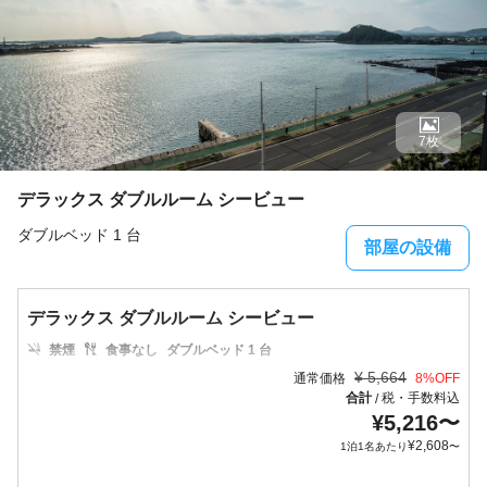
7枚
デラックス ダブルルーム シービュー
ダブルベッド 1 台
部屋の設備
デラックス ダブルルーム シービュー
禁煙
食事なし
ダブルベッド 1 台
¥
5,664
通常価格
8
%OFF
合計
税・手数料込
/
¥
5,216
〜
¥
2,608
1泊1名あたり
〜