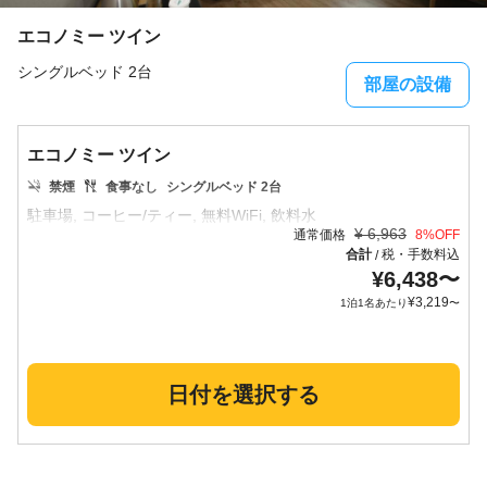
エコノミー ツイン
シングルベッド 2台
部屋の設備
エコノミー ツイン
禁煙
食事なし
シングルベッド 2台
¥
6,963
通常価格
8
%OFF
合計
税・手数料込
/
¥
6,438
〜
¥
3,219
1泊1名あたり
〜
日付を選択する