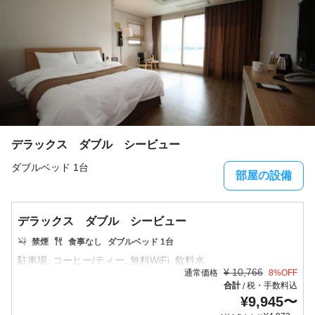
デラックス ダブル シービュー
ダブルベッド 1台
部屋の設備
デラックス ダブル シービュー
禁煙
食事なし
ダブルベッド 1台
¥
10,766
通常価格
8
%OFF
合計
税・手数料込
/
¥
9,945
〜