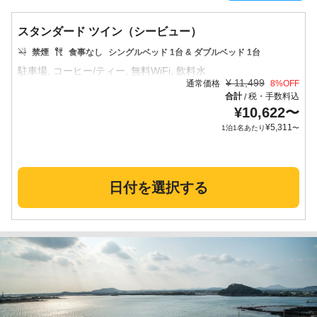
スタンダード ツイン（シービュー）
禁煙
食事なし
シングルベッド 1台 & ダブルベッド 1台
¥
11,499
通常価格
8
%OFF
合計
税・手数料込
/
¥
10,622
〜
¥
5,311
1泊1名あたり
〜
日付を選択する