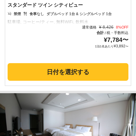
スタンダード ツイン シティビュー
禁煙
食事なし
ダブルベッド 1台 & シングルベッド 1台
¥
8,426
通常価格
8
%OFF
合計
税・手数料込
/
¥
7,784
〜
¥
3,892
1泊1名あたり
〜
日付を選択する