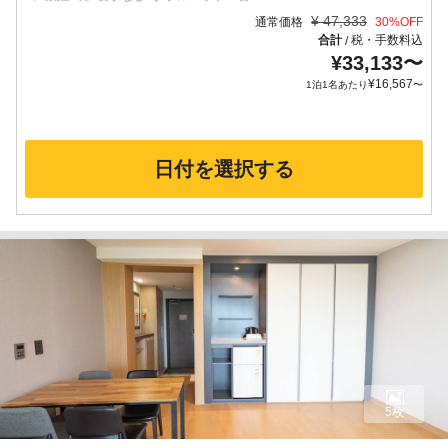
¥
47,333
通常価格
30
%OFF
合計
税・手数料込
/
¥
33,133
〜
¥
16,567
1泊1名あたり
〜
日付を選択する
5枚