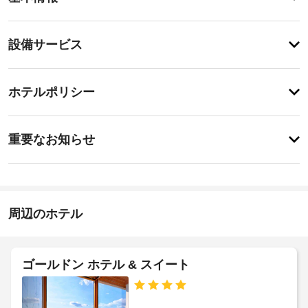
メ
ニ
テ
設
設備サービス
ィ
備・
季
節
サ
チ
限
ー
ホテルポリシー
定
ェ
ビ
屋
ッ
外
ス
重
ク
プ
重要なお知らせ
ー
要
イ
ル
屋
な
ン
な
根
お
15:00
ど
な
-
の
知
し
23:00
レ
ら
周辺のホテル
駐
ク
せ
施
車
リ
設
エ
場
朝
ー
の
ゴールドン ホテル & スイート
シ
食
定
車
ョ
(韓
め
椅
ン
国
る
子
設