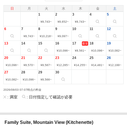
日
月
火
水
木
金
土
1
2
3
4
5
¥
8,743
~
¥
8,652
~
¥
8,743
~
6
7
8
9
10
11
12
¥
8,743
~
¥
10,218
~
¥
9,097
~
13
14
15
16
17
18
19
最安
¥
10,096
~
¥
8,561
~
¥
10,096
~
¥
10,082
~
20
21
22
23
24
25
26
¥
10,096
~
¥
8,570
~
¥
8,587
~
¥
12,285
~
¥
14,255
~
¥
14,481
~
¥
12,199
~
27
28
29
30
¥
10,082
~
¥
10,096
~
¥
8,566
~
2026/08/03 07:07時点の料金
:
満室
:
日付指定して確認が必要
Family Suite, Mountain View (Kitchenette)