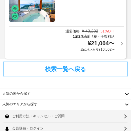
料
利
備
対
理
用
を
応
の
使
規
(制
い、
朝
約
限
庭
食)
に
あ
園
¥
43,232
通常価格
51
%OFF
の
従
り)
か
1泊2名合計
税・手数料込
/
料
っ
ら
¥
21,004
〜
金
て、
の
バ
¥
10,502
1泊1名あたり
〜
(概
眺
追
ン
め
算)
加
ケ
を
:
ゲ
ッ
お
検索一覧へ戻る
大
ス
ト
楽
人
ト
し
ホ
12900
料
み
ー
KRW、
い
金
ル
人気の国から探す
た
子
が
だ
供
か
正
人気のエリアから探す
け
12900
か
韓
ま
面
KRW
る
す。
入
国
ソ
場
こ
り
上
の
合
台
口
ウ
記
ホ