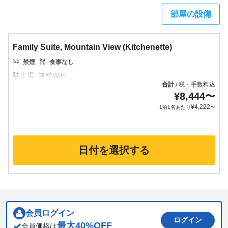
部屋の設備
Family Suite, Mountain View (Kitchenette)
禁煙
食事なし
合計
税・手数料込
/
¥
8,444
〜
¥
4,222
1泊1名あたり
〜
日付を選択する
会員ログイン
ログイン
最大
40
%OFF
会員価格は