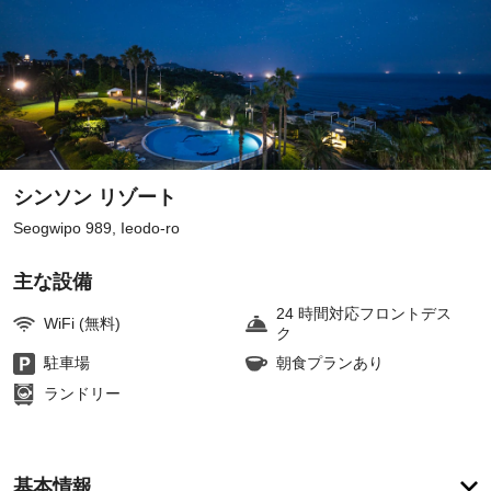
シンソン リゾート
Seogwipo 989, Ieodo-ro
主な設備
24 時間対応フロントデス
WiFi (無料)
ク
駐車場
朝食プランあり
ランドリー
ア
基本情報