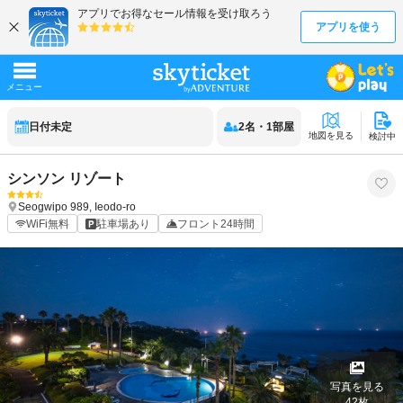
日付未定
2
名
・
1
部屋
地図を見る
検討中
シンソン リゾート
Seogwipo
989, Ieodo-ro
WiFi無料
駐車場あり
フロント24時間
写真を見る
42
枚