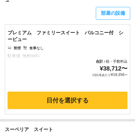
部屋の設備
プレミアム ファミリースイート バルコニー付 シ
ービュー
禁煙
食事なし
合計
税・手数料込
/
¥
38,712
〜
¥
19,356
1泊1名あたり
〜
日付を選択する
スーペリア スイート