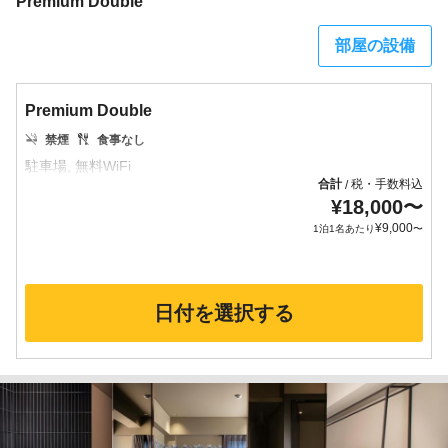
Premium Double
部屋の設備
Premium Double
禁煙
食事なし
合計
税・手数料込
/
¥
18,000
〜
¥
9,000
1泊1名あたり
〜
日付を選択する