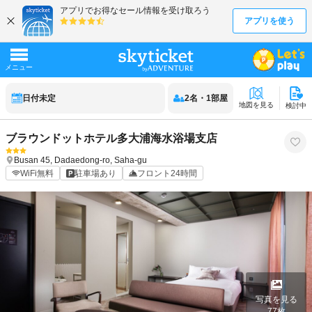
日付未定
2
名
・
1
部屋
地図を見る
検討中
ブラウンドットホテル多大浦海水浴場支店
Busan
45, Dadaedong-ro, Saha-gu
WiFi無料
駐車場あり
フロント24時間
写真を見る
77
枚