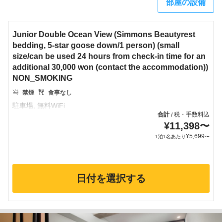
部屋の設備
Junior Double Ocean View (Simmons Beautyrest
bedding, 5-star goose down/1 person) (small
size/can be used 24 hours from check-in time for an
additional 30,000 won (contact the accommodation))
NON_SMOKING
禁煙
食事なし
合計
税・手数料込
/
¥
11,398
〜
¥
5,699
1泊1名あたり
〜
日付を選択する