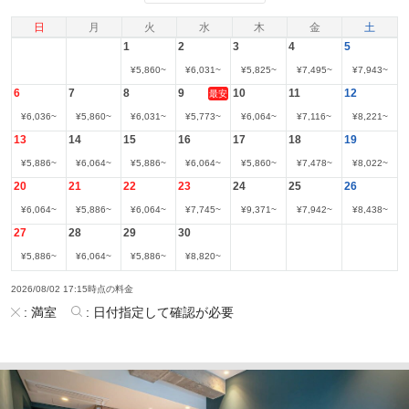
日
月
火
水
木
金
土
1
2
3
4
5
¥
5,860
~
¥
6,031
~
¥
5,825
~
¥
7,495
~
¥
7,943
~
6
7
8
9
10
11
12
最安
¥
6,036
~
¥
5,860
~
¥
6,031
~
¥
5,773
~
¥
6,064
~
¥
7,116
~
¥
8,221
~
13
14
15
16
17
18
19
¥
5,886
~
¥
6,064
~
¥
5,886
~
¥
6,064
~
¥
5,860
~
¥
7,478
~
¥
8,022
~
20
21
22
23
24
25
26
¥
6,064
~
¥
5,886
~
¥
6,064
~
¥
7,745
~
¥
9,371
~
¥
7,942
~
¥
8,438
~
27
28
29
30
¥
5,886
~
¥
6,064
~
¥
5,886
~
¥
8,820
~
2026/08/02 17:15時点の料金
:
満室
:
日付指定して確認が必要