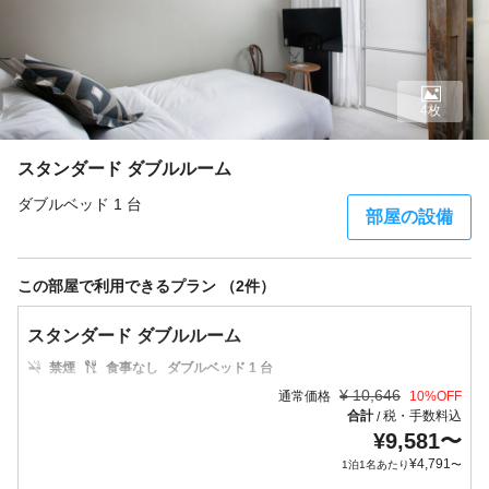
4枚
スタンダード ダブルルーム
ダブルベッド 1 台
部屋の設備
この部屋で利用できるプラン （2件）
スタンダード ダブルルーム
禁煙
食事なし
ダブルベッド 1 台
¥
10,646
通常価格
10
%OFF
合計
税・手数料込
/
¥
9,581
〜
¥
4,791
1泊1名あたり
〜