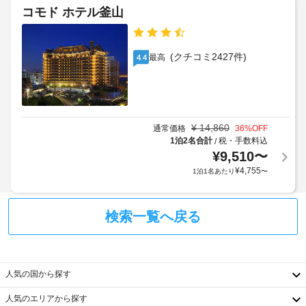
ッ
召
す
コモド ホテル釜山
し
ク
場
エ
上
イ
合
ク
が
ン
に
り
ス
(クチコミ2427件)
最高
4.4
料
よ
い
プ
金
り、
た
レ
:
だ
チ
ス
け
15000
ェ
チ
ま
KRW
ッ
ェ
す 
¥
14,860
通常価格
36
%OFF
(空
ク
(有
ッ
1泊2名合計
税・手数料込
/
室
イ
料)。
¥
9,510
〜
ク
状
ン
イ
客
¥
4,755
1泊1名あたり
〜
況
時
ン
室
に
に
の
よ
政
設
24
検索一覧へ戻る
っ
府
備
時
て
発
と
間
利
行
サ
対
用
の
ー
応
人気の国から探す
可)
写
ビ
フ
レ
真
人気のエリアから探す
ス
ロ
イ