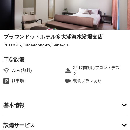
ブラウンドットホテル多大浦海水浴場支店
Busan 45, Dadaedong-ro, Saha-gu
主な設備
24 時間対応フロントデス
WiFi (無料)
ク
駐車場
朝食プランあり
ア
基本情報
メ
ニ
テ
設
設備サービス
ィ