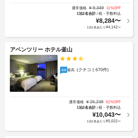
だ
食)
に
ロ
け
¥
9,349
通常価格
11
%OFF
の
従
ン
ま
1泊2名合計
税・手数料込
/
料
っ
す。
ト
¥
8,284
〜
金
て、
デ
お
¥
4,142
1泊1名あたり
〜
(概
追
ス
食
算)
加
ク)
事
:
ゲ
韓
大
アベンツリー ホテル釜山
ス
国
車
人
ト
料
椅
10000
理
料
子
の
KRW、
金
(クチコミ670件)
最高
4.6
対
朝
子
が
応
食
供
か
駐
を
10000
か
平
車
KRW
る
日
場
ア
の 
場
¥
26,238
通常価格
62
%OFF
7:00 
ー
合
1泊2名合計
税・手数料込
/
駐
～ 
リ
¥
10,043
〜
が
車
11:00 
ー
あ
¥
5,022
1泊1名あたり
〜
場
ま
チ
り
で
(無
ェ
ま
お
料)