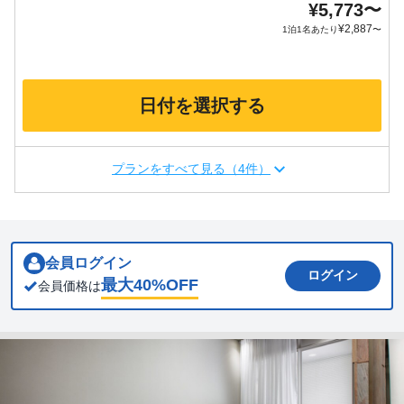
¥
5,773
〜
¥
2,887
1泊1名あたり
〜
日付を選択する
プランをすべて見る（4件）
会員ログイン
ログイン
最大
40
%OFF
会員価格は