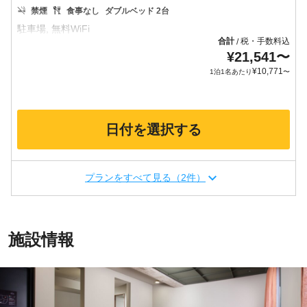
禁煙
食事なし
ダブルベッド 2台
合計
税・手数料込
/
¥
21,541
〜
¥
10,771
1泊1名あたり
〜
日付を選択する
プランをすべて見る（2件）
施設情報