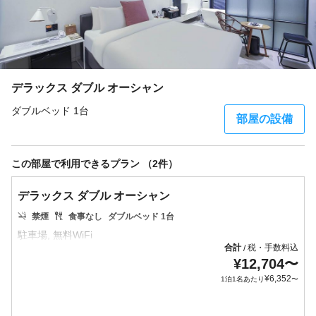
デラックス ダブル オーシャン
ダブルベッド 1台
部屋の設備
この部屋で利用できるプラン （2件）
デラックス ダブル オーシャン
禁煙
食事なし
ダブルベッド 1台
合計
税・手数料込
/
¥
12,704
〜
¥
6,352
1泊1名あたり
〜