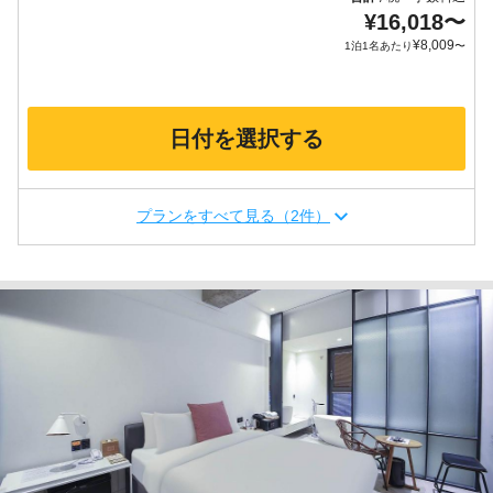
¥
16,018
〜
¥
8,009
1泊1名あたり
〜
日付を選択する
プランをすべて見る（2件）