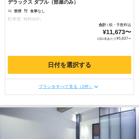
デラックス ダブル（部屋のみ）
禁煙
食事なし
合計
税・手数料込
/
¥
11,673
〜
¥
5,837
1泊1名あたり
〜
日付を選択する
プランをすべて見る（2件）