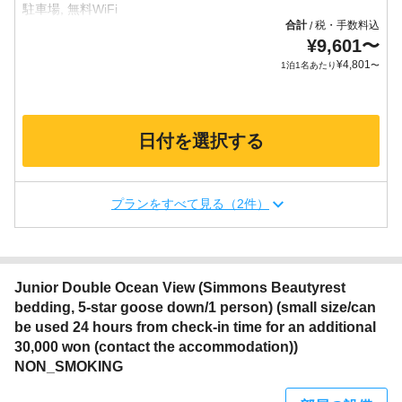
合計
税・手数料込
/
¥
9,601
〜
¥
4,801
1泊1名あたり
〜
日付を選択する
プランをすべて見る（2件）
Junior Double Ocean View (Simmons Beautyrest
bedding, 5-star goose down/1 person) (small size/can
be used 24 hours from check-in time for an additional
30,000 won (contact the accommodation))
NON_SMOKING