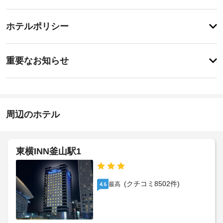
備・
便
利
サ
チ
な
ー
ホテルポリシー
WiFi 
ェ
ビ
(無
ッ
料)、
ス
重
ク
コ
重要なお知らせ
ン
要
イ
シ
全
な
ン
ェ
館
お
17:00
ル
禁
-
ジ
知
煙
23:00
ュ 
ら
周辺のホテル
サ
せ
施
ー
セ
設
ビ
ー
朝
ス
の
フ
東横INN釜山駅1
な
食
定
テ
ど
(韓
め
ィ
を
国
る
ボ
ご
(クチコミ8502件)
最高
4.6
料
利
利
ッ
理
用
用
ク
の
い
規
ス
た
朝
約
(フ