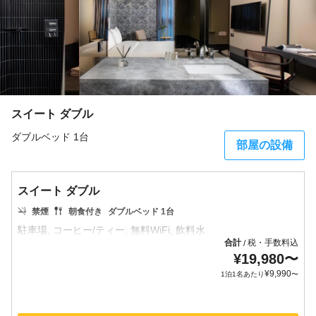
スイート ダブル
ダブルベッド 1台
部屋の設備
スイート ダブル
禁煙
朝食付き
ダブルベッド 1台
合計
税・手数料込
/
¥
19,980
〜
¥
9,990
1泊1名あたり
〜