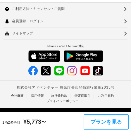
付
韓
全
ン
ト
き
部
ト
国
チ
ソ
身
で 
デ
ェ
分
52 
台
ウ
ス
ッ
あ
証
ク
る
湾
ク
明
ル
冷
ア
書
中
房
釜
車
ウ
と
完
椅
ト
国
付
山
備
子
料
随
の
香
仁
対
金
客
費
応
室
:
港
用
川
に
の
15000
精
ベ
は
台
通
KRW
算
冷
路
(空
ト
の
北
蔵
室
た
庫、
ナ
台
有
状
薄
め
線
型
況
の
ム
南
テ
イ
に
ク
レ
タ
高
ン
よ
レ
ビ
¥
5,773
タ
プランを見る
っ
〜
1泊2名合計
ジ
イ
な
雄
ー
て
ッ
ど