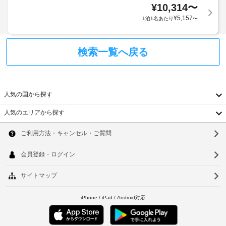
ク
距
い。
¥
10,314
〜
部
イ
離
客
¥
5,157
の
1泊1名あたり
〜
ン
(フ
室
時
時
ィ
の
間
に
ー
設
検索一覧へ戻る
帯
政
ト)
備
に
府
-
と
の
発
66
サ
み
行
ー
制
人気の国から探す
の
手
ビ
限
写
荷
人気のエリアから探す
ス
さ
真
韓
物
全
れ
付
保
部
ま
国
き
ソ
で 
管
す。
身
33 
台
サ
ウ
分
あ
ー
る
湾
証
ル
ビ
冷
明
ス
中
房
釜
書
完
と
国
山
備
エ
付
の
香
ク
仁
随
客