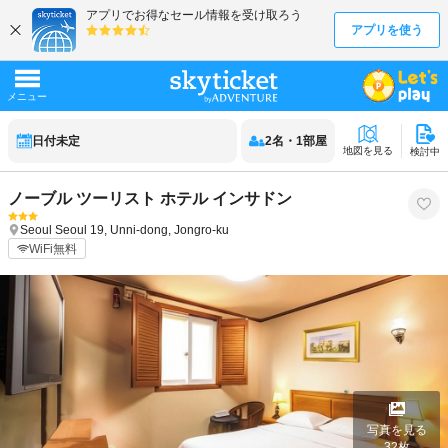
日付未定
2
名
・
1
部屋
地図を見る
検討中
ノーブル ツーリスト ホテル インサドン
Seoul
Seoul
19, Unni-dong, Jongro-ku
WiFi無料
写真を見る
32
枚