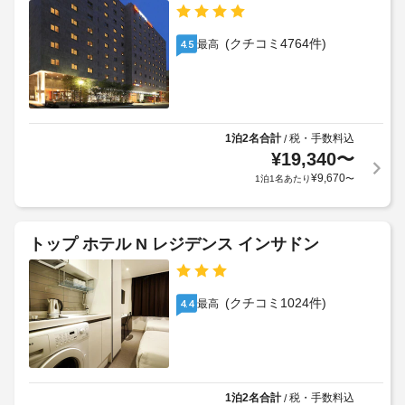
き、
ホ
料
車
テ
冷
金
場
ル
房
(クチコミ4764件)
が
最高
4.5
営
に
の
か
業
あ
ご
か
る
時
利
る
コ
間
用
ー
場
:
ヒ
は
合
1泊2名合計
税・手数料込
/
営
ー
10
¥
19,340
〜
が
業
シ
月
あ
¥
9,670
1泊1名あたり
〜
終
ョ
15
り
ッ
了
日
ま
プ 
時
か
/ 
す
刻
トップ ホテル N レジデンス インサドン
カ
ら
場
-
フ
3
合
10:00
ェ
月
に
を
(クチコミ1024件)
最高
4.4
31
よ
ご
施
日
り、
利
設
ま
用
チ
か
く
で
ェ
ら
だ
の
ッ
の
さ
1泊2名合計
税・手数料込
/
一