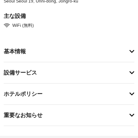
Seoul Seoul 19, Unni-dong, Jongro-ku
主な設備
WiFi (無料)
ア
基本情報
メ
ニ
テ
設
設備サービス
ィ
備・
便
利
サ
チ
な
ー
ホテルポリシー
WiFi 
ェ
ビ
(無
ッ
料)、
ス
事
ク
ツ
重要なお知らせ
ア
前
イ
ー 
施
に
ン
/ 
設
知
15:00
チ
か