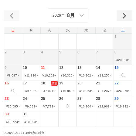
8月
2026年
日
月
火
水
木
金
土
1
2
3
4
5
6
7
8
¥
20,028
~
9
10
11
12
13
14
15
¥
8,687
~
¥
11,886
~
¥
10,202
~
¥
10,326
~
¥
10,202
~
¥
13,255
~
16
17
18
19
20
21
22
最安
¥
9,622
~
¥
7,021
~
¥
10,860
~
¥
10,263
~
¥
21,207
~
¥
24,270
~
23
24
25
26
27
28
29
¥
10,595
~
¥
9,593
~
¥
7,778
~
¥
10,264
~
¥
12,963
~
¥
19,882
~
30
31
¥
10,723
~
¥
10,993
~
2026/08/01 11:45時点の料金