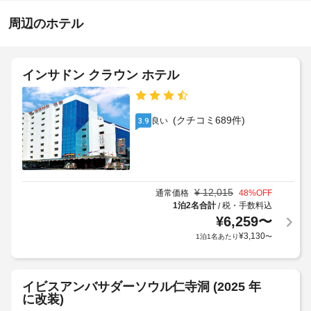
-
ケ
る
ら
3:00
ッ
べ
周辺のホテル
の
ト
き
施
距
案
設
内
ホ
離
な
の
(メ
テ
インサドン クラウン ホテル
ど
定
ー
ル
を
め
ト
ご
ポ
る
ル)
利
(クチコミ689件)
リ
良い
3.9
利
-
用
シ
用
い
20
た
ー
規
だ
約
車
け
国
に
椅
ま
¥
12,015
通常価格
48
%OFF
内
従
子
す。
1泊2名合計
税・手数料込
/
/
っ
対
¥
6,259
〜
お
地
て、
応
食
¥
3,130
1泊1名あたり
〜
域
追
–
事
法
加
な
軽
に
ゲ
し
食
基
イビスアンバサダーソウル仁寺洞 (2025 年
ス
に
に改装)
づ
ト
は、
駐