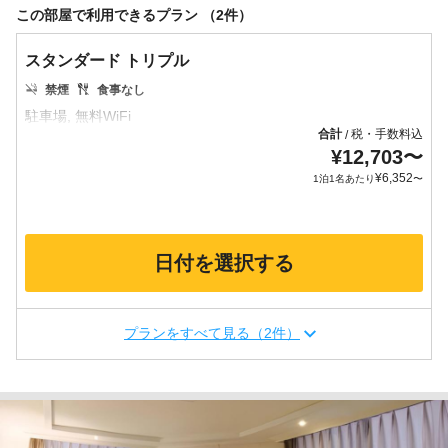
この部屋で利用できるプラン （2件）
スタンダード トリプル
禁煙
食事なし
合計
税・手数料込
/
¥
12,703
〜
¥
6,352
1泊1名あたり
〜
日付を選択する
プランをすべて見る（2件）