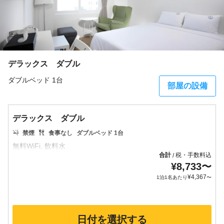
デラックス ダブル
ダブルベッド 1台
部屋の設備
デラックス ダブル
禁煙
食事なし
ダブルベッド 1台
合計
税・手数料込
/
¥
8,733
〜
¥
4,367
1泊1名あたり
〜
日付を選択する