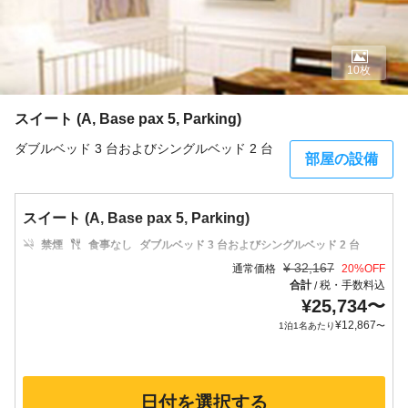
10枚
スイート (A, Base pax 5, Parking)
ダブルベッド 3 台およびシングルベッド 2 台
部屋の設備
スイート (A, Base pax 5, Parking)
禁煙
食事なし
ダブルベッド 3 台およびシングルベッド 2 台
¥
32,167
通常価格
20
%OFF
合計
税・手数料込
/
¥
25,734
〜
¥
12,867
1泊1名あたり
〜
日付を選択する