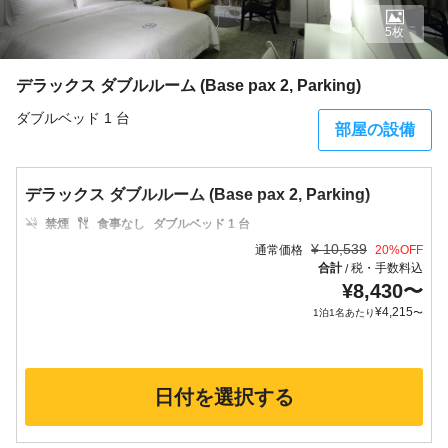
5枚
デラックス ダブルルーム (Base pax 2, Parking)
ダブルベッド 1 台
部屋の設備
デラックス ダブルルーム (Base pax 2, Parking)
禁煙
食事なし
ダブルベッド 1 台
¥
10,539
通常価格
20
%OFF
合計
税・手数料込
/
¥
8,430
〜
¥
4,215
1泊1名あたり
〜
日付を選択する