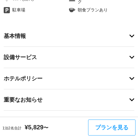
ク
駐車場
朝食プランあり
ア
基本情報
メ
ニ
テ
設
設備サービス
ィ
備・
こ
の
サ
登
ホ
録
ー
ホテルポリシー
テ
が
ビ
ル
あ
は
ス
り
重
禁
ま
重要なお知らせ
煙
要
せ
で、
屋
ん
な
滞
根
お
在
付
中
知
¥
5,829
プランを見る
き
〜
1泊2名合計
は
ら
周辺のホテル
駐
キ