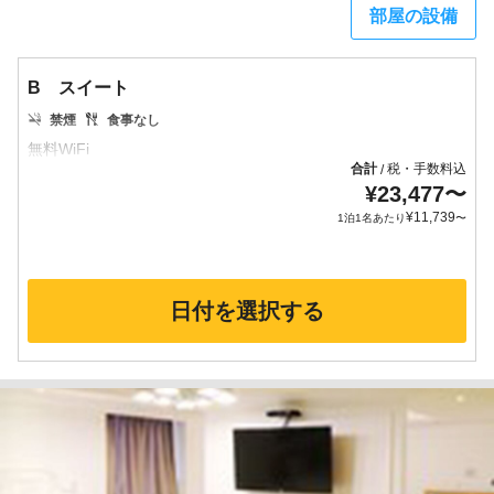
部屋の設備
B スイート
禁煙
食事なし
合計
税・手数料込
/
¥
23,477
〜
¥
11,739
1泊1名あたり
〜
日付を選択する