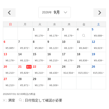
9月
2026年
日
月
火
水
木
金
土
1
2
3
4
5
¥
6,176
~
¥
6,176
~
¥
6,176
~
¥
9,688
~
6
7
8
9
10
11
12
¥
5,985
~
¥
5,972
~
¥
5,962
~
¥
6,123
~
¥
6,123
~
¥
6,840
~
¥
9,623
~
13
14
15
16
17
18
19
¥
6,176
~
¥
6,123
~
¥
6,176
~
¥
6,210
~
¥
6,176
~
¥
6,836
~
¥
9,439
~
20
21
22
23
24
25
26
最安
¥
6,210
~
¥
5,829
~
¥
6,210
~
¥
8,430
~
¥
14,504
~
¥
15,001
~
¥
15,001
~
27
28
29
30
¥
6,210
~
¥
5,971
~
¥
6,176
~
¥
6,009
~
2026/07/31 02:00時点の料金
:
満室
:
日付指定して確認が必要