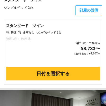
シングルベッド 2台
部屋の設備
スタンダード ツイン
禁煙
食事なし
シングルベッド 2台
合計
税・手数料込
/
¥
8,733
〜
¥
4,367
1泊1名あたり
〜
日付を選択する