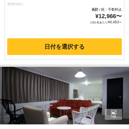
合計
税・手数料込
/
¥
12,966
〜
¥
6,483
1泊1名あたり
〜
日付を選択する
5枚