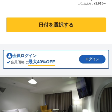
¥
2,915
1泊1名あたり
〜
日付を選択する
会員ログイン
ログイン
最大
40
%OFF
会員価格は