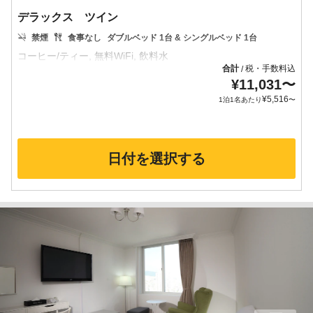
デラックス ツイン
禁煙
食事なし
ダブルベッド 1台 & シングルベッド 1台
合計
税・手数料込
/
¥
11,031
〜
¥
5,516
1泊1名あたり
〜
日付を選択する