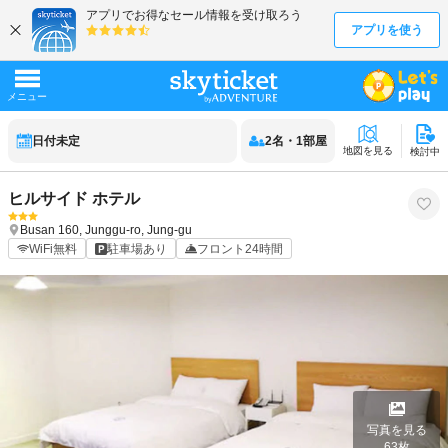
日付未定
2
名
・
1
部屋
地図を見る
検討中
ヒルサイド ホテル
Busan
160, Junggu-ro, Jung-gu
WiFi無料
駐車場あり
フロント24時間
写真を見る
63
枚