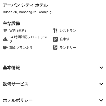
アーバン シティ ホテル
Busan 20, Bansong-ro, Yeonje-gu
主な設備
WiFi (無料)
レストラン
24 時間対応フロントデス
駐車場
ク
朝食プランあり
ランドリー
ア
基本情報
メ
ニ
テ
設
設備サービス
ィ
備・
フ
ィ
サ
チ
ッ
ー
ホテルポリシー
ト
ェ
ビ
ネ