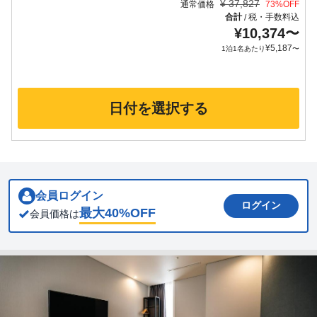
¥
37,827
通常価格
73
%OFF
合計
税・手数料込
/
¥
10,374
〜
¥
5,187
1泊1名あたり
〜
日付を選択する
会員ログイン
ログイン
最大
40
%OFF
会員価格は