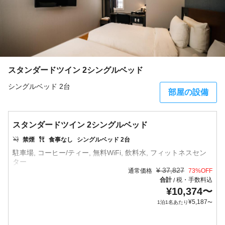
スタンダードツイン 2シングルベッド
シングルベッド 2台
部屋の設備
スタンダードツイン 2シングルベッド
禁煙
食事なし
シングルベッド 2台
駐車場, コーヒー/ティー, 無料WiFi, 飲料水, フィットネスセン
¥
37,827
通常価格
73
%OFF
合計
税・手数料込
/
¥
10,374
〜
¥
5,187
1泊1名あたり
〜