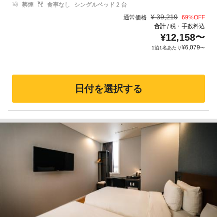
禁煙
食事なし
シングルベッド 2 台
¥
39,219
通常価格
69
%OFF
合計
税・手数料込
/
¥
12,158
〜
¥
6,079
1泊1名あたり
〜
日付を選択する