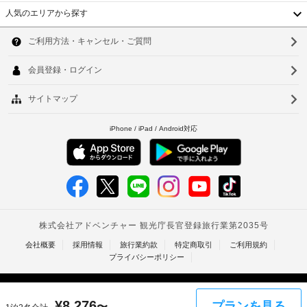
い
ネ
も、
よ
人気のエリアから探す
た
ス
空
り、
韓
だ
ク
室
チ
け
国
ラ
ソ
状
ま
ェ
ブ
す。
況
ッ
台
ウ
(ス
に
お
ク
タ
湾
ル
よ
食
イ
ッ
り
事
ン
中
釜
フ
ご
お
時
常
国
山
食
利
に
駐)
事
用
政
香
仁
に
い
府
は
点
港
た
川
発
レ
字
だ
行
ス
ベ
台
表
け
ト
の
記
ト
ラ
ま
北
写
ン
す
真
ナ
台
や、
聞
(有
付
こ
き
ム
料)
南
き
の
取
空
身
ホ
タ
高
り
室
テ
分
¥
8,276
プランを見る
〜