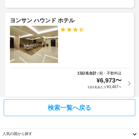
て、
ほ
(概
か、
追
会
WiFi 
算)
加
議
(無
:
ゲ
ヨンサン ハウンド ホテル
室
料)、
大
ス
の
コ
人
ト
ン
数
10000
料
シ
:
KRW、
ェ
金
1
ル
子
が
ジ
供
か
会
ュ 
8000
か
サ
議
KRW
る
ー
1泊2名合計
税・手数料込
/
室
ア
場
ビ
¥
6,973
〜
ー
ス
合
¥
3,487
WiFi
1泊1名あたり
〜
な
リ
が
(無
ど
ー
あ
の
料)
チ
り
設
検索一覧へ戻る
ェ
ま
備
フ
ッ
す
を
ィ
ク
ご
場
ッ
利
イ
合
人気の国から探す
ト
用
ン
に