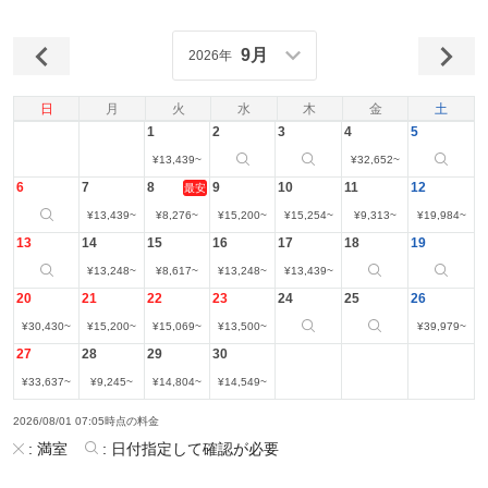
9月
2026年
日
月
火
水
木
金
土
1
2
3
4
5
¥
13,439
~
¥
32,652
~
6
7
8
9
10
11
12
最安
¥
13,439
~
¥
8,276
~
¥
15,200
~
¥
15,254
~
¥
9,313
~
¥
19,984
~
13
14
15
16
17
18
19
¥
13,248
~
¥
8,617
~
¥
13,248
~
¥
13,439
~
20
21
22
23
24
25
26
¥
30,430
~
¥
15,200
~
¥
15,069
~
¥
13,500
~
¥
39,979
~
27
28
29
30
¥
33,637
~
¥
9,245
~
¥
14,804
~
¥
14,549
~
2026/08/01 07:05時点の料金
:
満室
:
日付指定して確認が必要