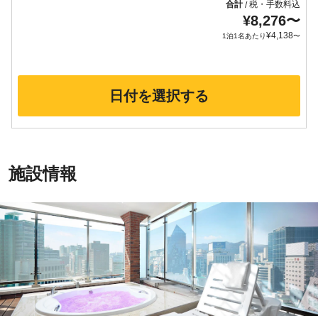
合計
税・手数料込
/
¥
8,276
〜
¥
4,138
1泊1名あたり
〜
日付を選択する
施設情報