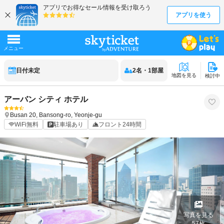
日付未定
2
名
・
1
部屋
地図を見る
検討中
アーバン シティ ホテル
Busan
20, Bansong-ro, Yeonje-gu
WiFi無料
駐車場あり
フロント24時間
写真を見る
57
枚