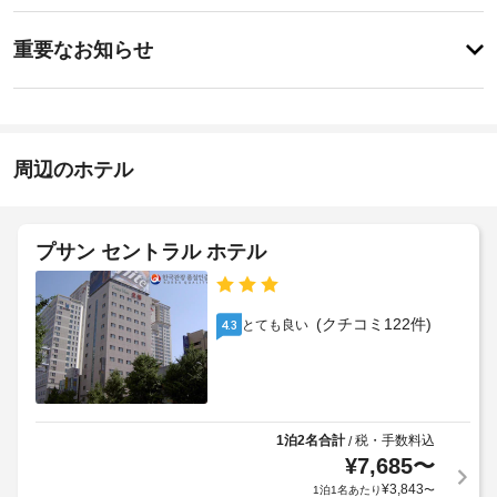
ッ
ス
ス
重
ク
ク
重要なお知らせ
ラ
要
イ
ブ 
バ
な
ン
(ス
ン
お
15:00
タ
ケ
-
ッ
知
ッ
2:00
フ
ら
周辺のホテル
ト
常
せ
施
ホ
駐)
設
な
ー
朝
ど
の
ル
プサン セントラル ホテル
の
食
定
レ
(朝
め
駐
ク
食
る
車
リ
(クチコミ122件)
とても良い
4.3
ビ
利
エ
場
ュ
用
ー
(台
ッ
シ
規
数
ョ
フ
約
制
ン
ェ)
に
限
設
1泊2名合計
税・手数料込
/
の
従
あ
備
¥
7,685
〜
料
っ
の
り)
¥
3,843
1泊1名あたり
〜
金